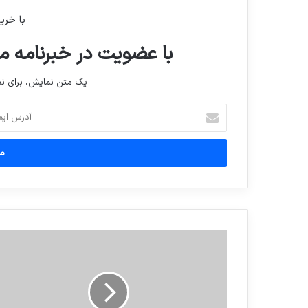
با خری
با عضویت در خبرنامه ما
یک متن نمایش، برای 
آدرس
ایمیل
خود
را
وارد
کنید