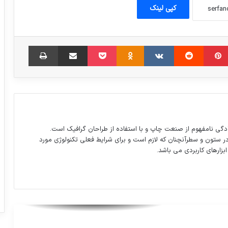
کپی لینک
مبلر
‫پین‌ترست
‫رددیت
‫VKontakte
‫Odnoklassniki
پاکت
اشتراک گذاری از طریق ایمیل
چاپ
نامه وکیل دانش‌آموزان شین‌آباد به روحانی
در پنجمین سالگرد آتش‌سوزی مدرسه
دگی نامفهوم از صنعت چاپ و با استفاده از طراحان گرافیک است.
در ستون و سطرآنچنان که لازم است و برای شرایط فعلی تکنولوژی مورد
نمازگزاران ۸ دقیقه از اول اذان صبح صبر
ابزارهای کاربردی می باشد.
کنند
«نهنگ عنبر٢: سلکشن رویا» میلیاردی شد