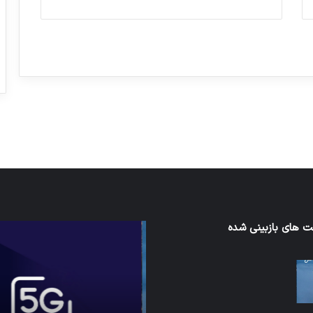
ورزش با ساعت هوشمند
عکاسی با طع
توسط ژاکت
توسط ژاکت
در دسامبر 12, 2022
در دسامبر 12, 2022
ی‌اف
 های بازبینی شده
شبکه
5G
می‌تواند
باعث
سقوط
هواپیما