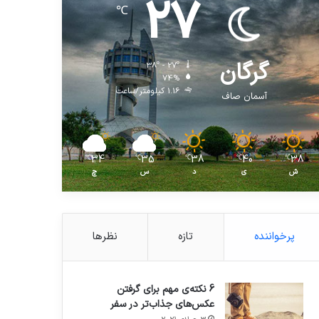
27
℃
گرگان
38º - 27º
74%
1.16 کیلومتر/ساعت
آسمان صاف
34
35
38
40
38
℃
℃
℃
℃
℃
ش
ی
د
س
چ
پرخواننده
تازه
نظرها
6 نکته‌ی مهم برای گرفتن
عکس‌های جذاب‌تر در سفر