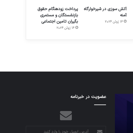
آتش سوزی در شیرخوارگاه
پرداخت زودهنگام حقوق
آمنه
بازنشستگان و مستمری
بگیران تامین اجتماعی
16 ژوئن 2026
م
هدفون های 2023
16 ژوئن 2026
توسط ژاکت
در دسامبر 12, 2022
کدام
عضویت در خبرنامه
نخستین
برنامه‌های
وسیله
پیام‌رسان
کاملا
اطلاعات
خودران
کاربران
نقلیه
را
اپل
آدرس