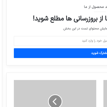
د محصول از ما
هوا بس ناجوانمردانه گرم است! طرح: هانی
انصاری
 از بروزرسانی ها مطلع شوید!
نمایش محتوای تست در این بخش.
کشف شامپو تریاک در فشافویه
ویدیو:آزمایش ماه‌نورد ژاپنی
نامه وکیل دانش‌آموزان شین‌آباد به روحانی
در پنجمین سالگرد آتش‌سوزی مدرسه
نمازگزاران ۸ دقیقه از اول اذان صبح صبر
کنند