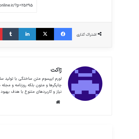
فیس بوک
X
لینکدین
‫تا
اشتراک گذاری
ژاکت
لورم ایپسوم متن ساختگی با تولید سا
چاپگرها و متون بلکه روزنامه و مجله 
نیاز و کاربردهای متنوع با هدف بهبود 
وبسایت
مطالعه بعدی