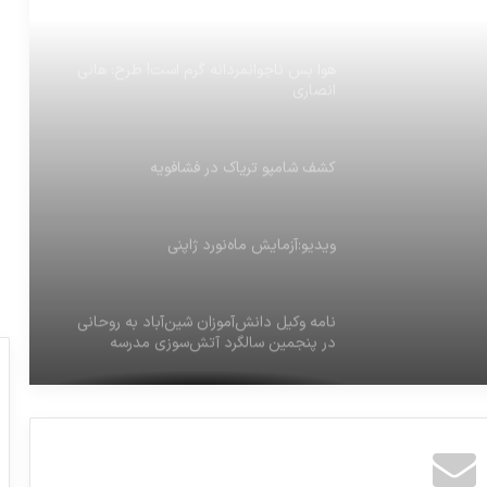
هوا بس ناجوانمردانه گرم است! طرح: هانی
انصاری
کشف شامپو تریاک در فشافویه
ویدیو:آزمایش ماه‌نورد ژاپنی
نامه وکیل دانش‌آموزان شین‌آباد به روحانی
در پنجمین سالگرد آتش‌سوزی مدرسه
نمازگزاران ۸ دقیقه از اول اذان صبح صبر
کنند
«نهنگ عنبر٢: سلکشن رویا» میلیاردی شد