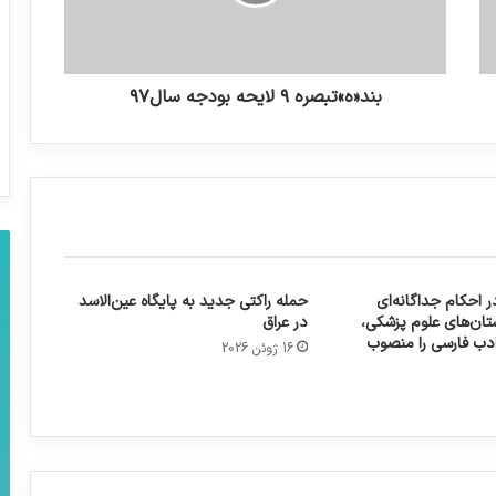
«نهنگ عنبر٢: سلکشن رویا» میلیاردی شد
هوا بس ناجوانمردانه گرم است! طرح: هانی
بند«ه»تبصره ۹ لایحه بودجه سال۹۷
انصاری
 احکام جداگانه‌ای
حمله راکتی جدید به پایگاه عین‌الاسد
تان‌های علوم پزشکی،
در عراق
 ادب فارسی را منصوب
16 ژوئن 2026