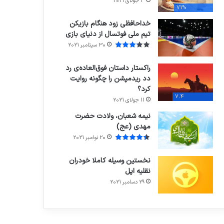
3 جولای 2021
71%
خداحافظی زود هنگام بازیکن
تیم ملی فوتسال از دنیای بازی
30 سپتامبر 2021
راکستار داستان فوق‌العاده‌ی رد
دد ریدمپشن را چگونه روایت
کرد؟
7.4
11 جولای 2021
نیمه شعبان، ولادت حضرت
مهدی (عج)
20 نوامبر 2021
نخستین وسیله کاملا خودران
نقلیه اپل
29 دسامبر 2021