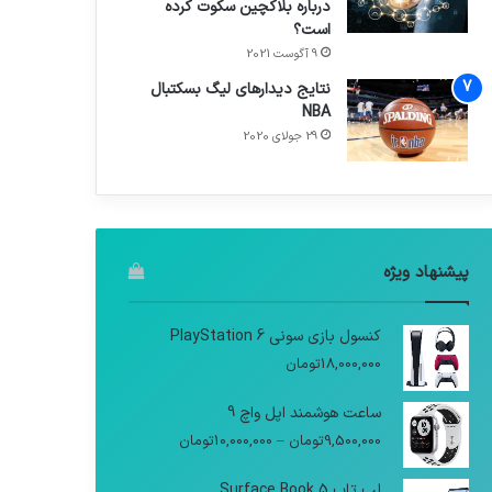
درباره بلاکچین سکوت کرده
است؟
9 آگوست 2021
نتایج دیدار‌های لیگ بسکتبال
NBA
29 جولای 2020
پیشنهاد ویژه
کنسول بازی سونی PlayStation 6
18,000,000
تومان
ساعت هوشمند اپل واچ 9
9,500,000
تومان
–
10,000,000
تومان
لپ تاپ Surface Book 5