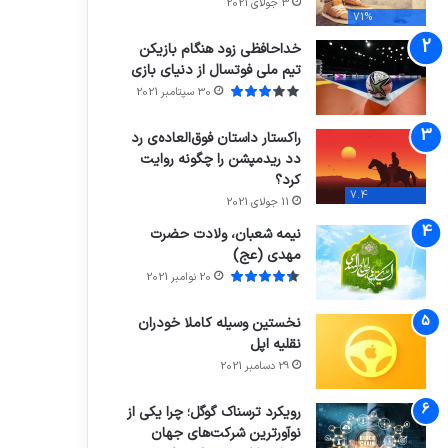
3 جولای 2021
71%
خداحافظی زود هنگام بازیکن
تیم ملی فوتسال از دنیای بازی
30 سپتامبر 2021
راکستار داستان فوق‌العاده‌ی رد
دد ریدمپشن را چگونه روایت
کرد؟
7.4
11 جولای 2021
نیمه شعبان، ولادت حضرت
مهدی (عج)
20 نوامبر 2021
نخستین وسیله کاملا خودران
نقلیه اپل
29 دسامبر 2021
رویکرد ترسناک گوگل؛ چرا یکی از
نوآورترین شرکت‌های جهان