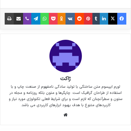
فیس بوک
X
لینکدین
‫تامبلر
‫پین‌ترست
‫رددیت
‫VKontakte
پاکت
واتس آپ
‫Odnoklassniki
تلگرام
وایبر
اشتراک گذاری از طریق ایمیل
چاپ
ژاکت
لورم ایپسوم متن ساختگی با تولید سادگی نامفهوم از صنعت چاپ و با
استفاده از طراحان گرافیک است. چاپگرها و متون بلکه روزنامه و مجله در
ستون و سطرآنچنان که لازم است و برای شرایط فعلی تکنولوژی مورد نیاز و
کاربردهای متنوع با هدف بهبود ابزارهای کاربردی می باشد.
وبسایت