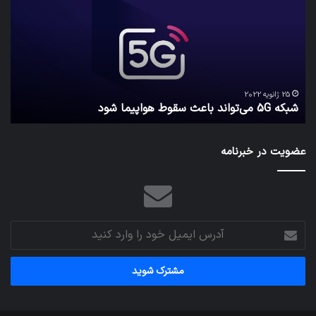
می‌تواند
پیام‌
باعث
اطلاع
سقوط
کاربر
هواپیما
را
شود
واقعا
امن
29
کد
نگه
25 ژانویه 2022
شبکه 5G می‌تواند باعث سقوط هواپیما شود
می
می‌دا
عضویت در خبرنامه
آدرس
ایمیل
خود
را
وارد
کنید