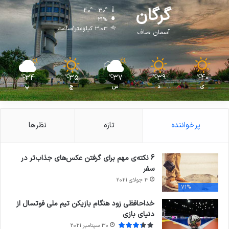
گرگان
40º - 30º
21%
3.03 کیلومتر/ساعت
آسمان صاف
34
35
37
39
40
℃
℃
℃
℃
℃
ی
د
س
چ
پ
پرخواننده
تازه
نظرها
6 نکته‌ی مهم برای گرفتن عکس‌های جذاب‌تر در
سفر
3 جولای 2021
71%
خداحافظی زود هنگام بازیکن تیم ملی فوتسال از
دنیای بازی
30 سپتامبر 2021