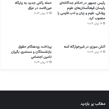
رئیس جمهور در احکام جداگانه‌ای
حمله راکتی جدید به پایگاه
رئیسان فرهنگستان‌های علوم
عین‌الاسد در عراق
پزشکی، علوم و زبان و ادب فارسی را
16 ژوئن 2026
منصوب کرد.
16 ژوئن 2026
آماده
ی سفر
عکاسی
هدفون
ورزش با
برای
مجازی
با طعم
های
آتش سوزی در شیرخوارگاه آمنه
پرداخت زودهنگام حقوق
ساعت
کشف
…
2023
بازنشستگان و مستمری بگیران
16 ژوئن 2026
هوشمند
توسط
توسط
توسط
توسط
تامین اجتماعی
ژاکت
ژاکت
توسط
ژاکت
ژاکت
در
در
ژاکت
16 ژوئن 2026
در
در
دسامبر
دسامبر
در دسامبر
دسامبر
دسامبر
12, 2022
12, 2022
12, 2022
12, 2022
12, 2022
مطالب پر بازدید