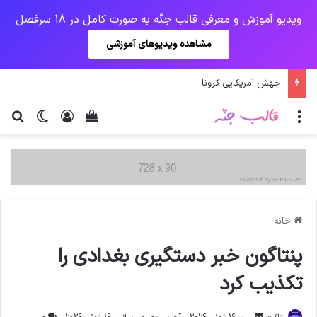
ویدیو آموزش و معرفی قالب جنّه به صورت کامل در 18 سرفصل
مشاهده ویدیوهای آموزشی
جهش آمریکایی کرونا و چالشی جدید برای واکسن/ آغاز توزیع واکسن از سوی اتحادیه کوواکس
منو
ورود
دیدن سبد خرید
تغییر پو
جس
خانه
‌پنتاگون خبر دستگیری بغدادی را
تکذیب کرد
ارسال