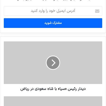
آدرس
ایمیل
خود
را
وارد
کنید
دیدار رئیس «سیا» با شاه سعودی در ریاض