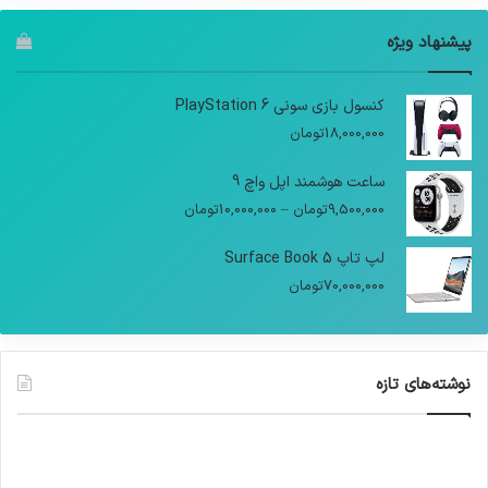
پیشنهاد ویژه
کنسول بازی سونی PlayStation 6
18,000,000
تومان
ساعت هوشمند اپل واچ 9
9,500,000
تومان
–
10,000,000
تومان
لپ تاپ Surface Book 5
70,000,000
تومان
نوشته‌های تازه