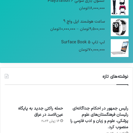
کنسول بازی سونی PlayStation 6
18,000,000
تومان
ساعت هوشمند اپل واچ 9
9,500,000
تومان
–
10,000,000
تومان
لپ تاپ Surface Book 5
70,000,000
تومان
نوشته‌های تازه
رئیس جمهور در احکام جداگانه‌ای
حمله راکتی جدید به پایگاه
رئیسان فرهنگستان‌های علوم
عین‌الاسد در عراق
پزشکی، علوم و زبان و ادب فارسی را
16 ژوئن 2026
منصوب کرد.