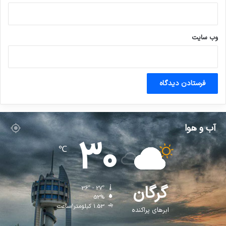
وب‌ سایت
آب و هوا
30
℃
گرگان
36º - 27º
52%
1.53 کیلومتر/ساعت
ابرهای پراکنده