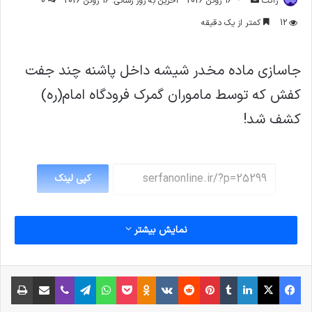
ژاکت
16 ژوئن 2026
آخرین به روز رسانی: 16 ژوئن 2026
0
ایمیل
12
کمتر از یک دقیقه
جاسازی ماده مخدر شیشه داخل پاشنه چند جفت
کفش که توسط ماموران گمرک فرودگاه امام(ره)
کشف شد!
کپی لینک
نمایش بیشتر
فیس بوک
X
لینکدین
‫تامبلر
‫پین‌ترست
‫رددیت
‫VKontakte
پاکت
واتس آپ
‫Odnoklassniki
تلگرام
وایبر
اشتراک گذاری از طریق ایمیل
چاپ