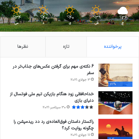
34
40
40
39
36
℃
℃
℃
℃
℃
ج
ش
ی
د
س
پرخواننده
تازه
نظرها
6 نکته‌ی مهم برای گرفتن عکس‌های جذاب‌تر در
سفر
3 جولای 2021
71%
خداحافظی زود هنگام بازیکن تیم ملی فوتسال از
دنیای بازی
30 سپتامبر 2021
راکستار داستان فوق‌العاده‌ی رد دد ریدمپشن را
چگونه روایت کرد؟
11 جولای 2021