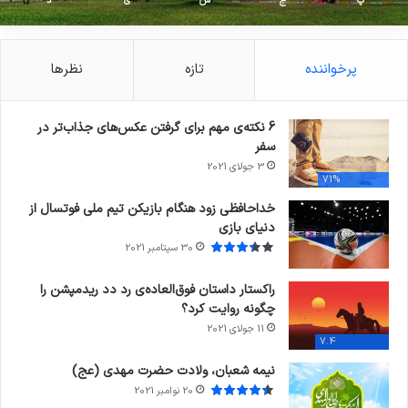
پ
ج
ش
ی
د
پرخواننده
تازه
نظرها
6 نکته‌ی مهم برای گرفتن عکس‌های جذاب‌تر در
سفر
3 جولای 2021
71%
خداحافظی زود هنگام بازیکن تیم ملی فوتسال از
دنیای بازی
30 سپتامبر 2021
راکستار داستان فوق‌العاده‌ی رد دد ریدمپشن را
چگونه روایت کرد؟
11 جولای 2021
7.4
نیمه شعبان، ولادت حضرت مهدی (عج)
20 نوامبر 2021