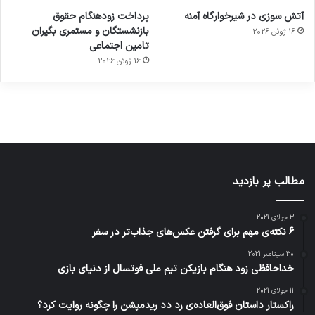
ورزش با
برای
مجازی
با طعم
های
آتش سوزی در شیرخوارگاه آمنه
پرداخت زودهنگام حقوق
ساعت
کشف
…
2023
بازنشستگان و مستمری بگیران
16 ژوئن 2026
هوشمند
توسط
توسط
توسط
توسط
تامین اجتماعی
ژاکت
ژاکت
توسط
ژاکت
ژاکت
در
در
ژاکت
16 ژوئن 2026
در
در
دسامبر
دسامبر
در دسامبر
دسامبر
دسامبر
12, 2022
12, 2022
12, 2022
12, 2022
12, 2022
مطالب پر بازدید
3 جولای 2021
6 نکته‌ی مهم برای گرفتن عکس‌های جذاب‌تر در سفر
30 سپتامبر 2021
خداحافظی زود هنگام بازیکن تیم ملی فوتسال از دنیای بازی
11 جولای 2021
راکستار داستان فوق‌العاده‌ی رد دد ریدمپشن را چگونه روایت کرد؟