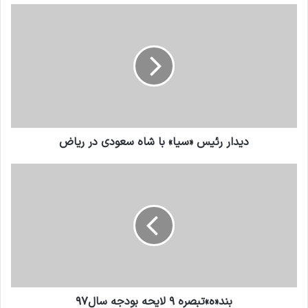
دیدار رئیس «سیا» با شاه سعودی در ریاض
بند«ه»تبصره ۹ لایحه بودجه سال۹۷