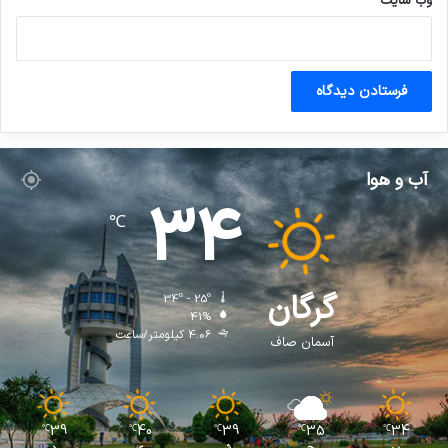
وب‌ سایت
آب و هوا
34
℃
گرگان
34º - 25º
41%
4.06 کیلومتر/ساعت
آسمان صاف
39
40
39
35
34
℃
℃
℃
℃
℃