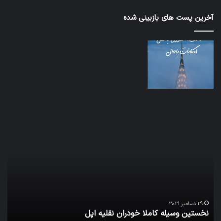
آخرین پست های بازبینی شده
نخستین
تداب
وسیله
زما
کاملا
خوا
خودران
و
نقلیه
بید
اپل
29 دسامبر 2021
نخستین وسیله کاملا خودران نقلیه اپل
ت