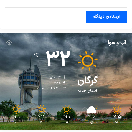
آب و هوا
32
℃
گرگان
35º - 26º
38%
3.6 کیلومتر/ساعت
آسمان صاف
39
41
40
36
35
℃
℃
℃
℃
℃
پ
ج
ش
ی
د