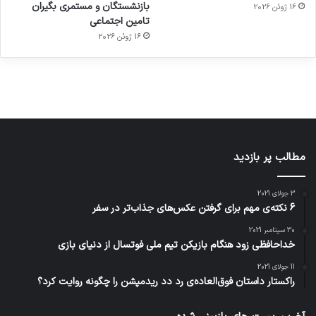
بازنشستگان و مستمری بگیران
16 ژوئن 2026
هوشمند
توسط
توسط
توسط
توسط
تامین اجتماعی
ژاکت
ژاکت
توسط
ژاکت
ژاکت
در
در
ژاکت
16 ژوئن 2026
در
در
دسامبر
دسامبر
در دسامبر
دسامبر
دسامبر
12, 2022
12, 2022
12, 2022
12, 2022
12, 2022
مطالب پر بازدید
3 جولای 2021
6 نکته‌ی مهم برای گرفتن عکس‌های جذاب‌تر در سفر
30 سپتامبر 2021
خداحافظی زود هنگام بازیکن تیم ملی فوتسال از دنیای بازی
11 جولای 2021
راکستار داستان فوق‌العاده‌ی رد دد ریدمپشن را چگونه روایت کرد؟