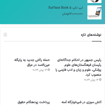
لپ تاپ Surface Book 5
70,000,000
تومان
نوشته‌های تازه
رئیس جمهور در احکام جداگانه‌ای
حمله راکتی جدید به پایگاه
رئیسان فرهنگستان‌های علوم
عین‌الاسد در عراق
پزشکی، علوم و زبان و ادب فارسی را
16 ژوئن 2026
منصوب کرد.
16 ژوئن 2026
آماده
ی سفر
عکاسی
هدفون
ورزش با
برای
مجازی
با طعم
های
آتش سوزی در شیرخوارگاه آمنه
پرداخت زودهنگام حقوق
ساعت
کشف
…
2023