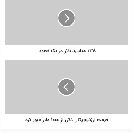
138 ميليارد دلار در يک تصوير
قیمت ارزدیجیتال دش از 1000 دلار عبور کرد