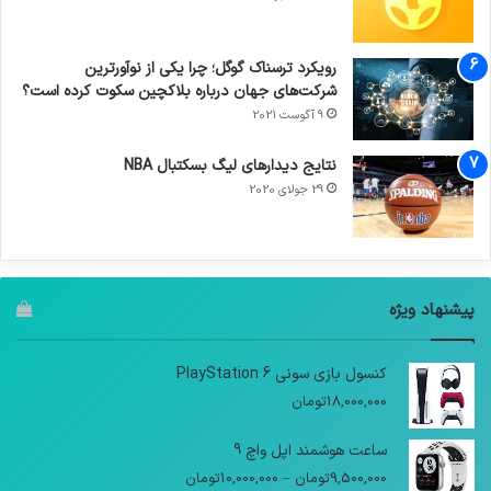
رویکرد ترسناک گوگل؛ چرا یکی از نوآورترین
شرکت‌های جهان درباره بلاکچین سکوت کرده است؟
9 آگوست 2021
نتایج دیدار‌های لیگ بسکتبال NBA
29 جولای 2020
پیشنهاد ویژه
کنسول بازی سونی PlayStation 6
18,000,000
تومان
ساعت هوشمند اپل واچ 9
9,500,000
تومان
–
10,000,000
تومان