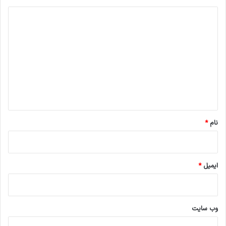
د
ی
د
گ
ا
ه
*
نام
*
ایمیل
*
وب‌ سایت