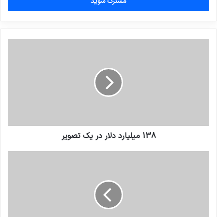
را
وارد
کنید
138 ميليارد دلار در يک تصوير