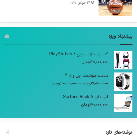
29 جولای 2020
پیشنهاد ویژه
کنسول بازی سونی PlayStation 6
18,000,000
تومان
ساعت هوشمند اپل واچ 9
9,500,000
تومان
–
10,000,000
تومان
لپ تاپ Surface Book 5
70,000,000
تومان
نوشته‌های تازه