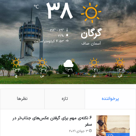
38
℃
گرگان
38º - 29º
21%
4.53 کیلومتر/ساعت
آسمان صاف
34
37
39
41
38
℃
℃
℃
℃
℃
ش
ی
د
س
چ
پرخواننده
تازه
نظرها
6 نکته‌ی مهم برای گرفتن عکس‌های جذاب‌تر در
سفر
3 جولای 2021
71%