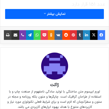
عدد 151 قرار دارد.
نمایش بیشتر
?شاخص در ایستگاههای دانشگاه شریف،پیروزی،
تربیت مدرس،منطقه 20 و منطقه 8 بیش از 150
فیس بوک
X
لینکدین
‫تامبلر
‫پین‌ترست
‫رددیت
‫VKontakte
پاکت
واتس آپ
‫Odnoklassniki
تلگرام
وایبر
اشتراک گذاری از طریق ایمیل
چاپ
است.
نوشته های مشابه
6 نکته‌ی مهم برای گرفتن عکس‌های
جذاب‌تر در سفر
3 جولای 2021
ژاکت
خداحافظی زود هنگام بازیکن تیم
لورم ایپسوم متن ساختگی با تولید سادگی نامفهوم از صنعت چاپ و با
استفاده از طراحان گرافیک است. چاپگرها و متون بلکه روزنامه و مجله در
ملی فوتسال از دنیای بازی
ستون و سطرآنچنان که لازم است و برای شرایط فعلی تکنولوژی مورد نیاز و
کاربردهای متنوع با هدف بهبود ابزارهای کاربردی می باشد.
30 سپتامبر 2021