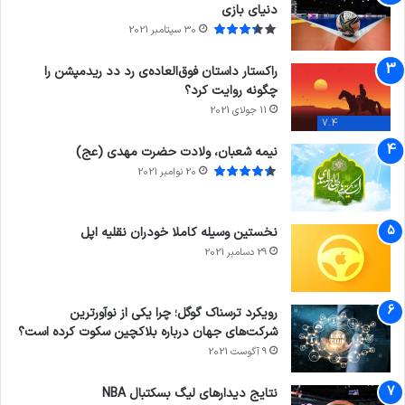
دنیای بازی
30 سپتامبر 2021
راکستار داستان فوق‌العاده‌ی رد دد ریدمپشن را
چگونه روایت کرد؟
11 جولای 2021
7.4
نیمه شعبان، ولادت حضرت مهدی (عج)
20 نوامبر 2021
نخستین وسیله کاملا خودران نقلیه اپل
29 دسامبر 2021
رویکرد ترسناک گوگل؛ چرا یکی از نوآورترین
شرکت‌های جهان درباره بلاکچین سکوت کرده است؟
9 آگوست 2021
نتایج دیدار‌های لیگ بسکتبال NBA