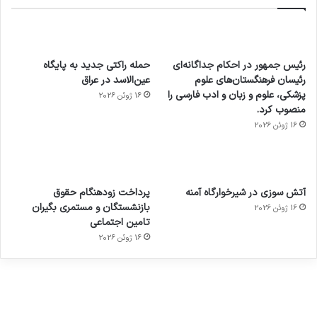
رئیس جمهور در احکام جداگانه‌ای
حمله راکتی جدید به پایگاه
رئیسان فرهنگستان‌های علوم
عین‌الاسد در عراق
پزشکی، علوم و زبان و ادب فارسی را
16 ژوئن 2026
منصوب کرد.
16 ژوئن 2026
آماده
ی سفر
عکاسی
هدفون
ورزش با
برای
مجازی
با طعم
های
آتش سوزی در شیرخوارگاه آمنه
پرداخت زودهنگام حقوق
ساعت
کشف
…
2023
بازنشستگان و مستمری بگیران
16 ژوئن 2026
هوشمند
توسط
توسط
توسط
توسط
تامین اجتماعی
ژاکت
ژاکت
توسط
ژاکت
ژاکت
در
در
ژاکت
16 ژوئن 2026
در
در
دسامبر
دسامبر
در دسامبر
دسامبر
دسامبر
12, 2022
12, 2022
12, 2022
12, 2022
12, 2022