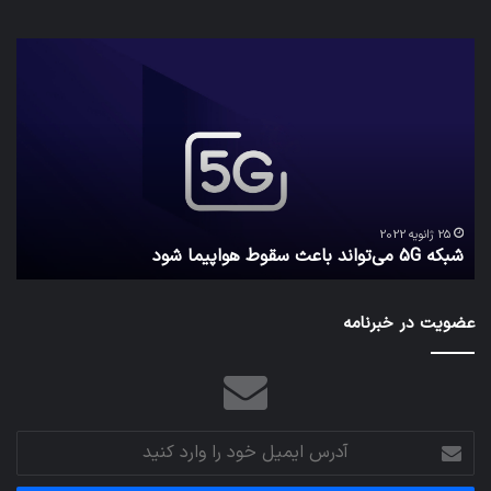
شبکه
کدا
5G
برنا
می‌تواند
پیا
باعث
اطل
سقوط
کارب
هواپیما
را
شود
واقع
امن
ک
نگه
25 ژانویه 2022
شبکه 5G می‌تواند باعث سقوط هواپیما شود
م
می‌
عضویت در خبرنامه
آدرس
ایمیل
خود