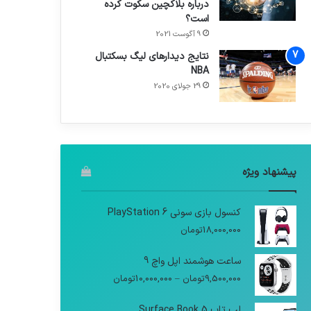
درباره بلاکچین سکوت کرده
است؟
9 آگوست 2021
نتایج دیدار‌های لیگ بسکتبال
NBA
29 جولای 2020
پیشنهاد ویژه
کنسول بازی سونی PlayStation 6
18,000,000
تومان
ساعت هوشمند اپل واچ 9
9,500,000
تومان
–
10,000,000
تومان
لپ تاپ Surface Book 5