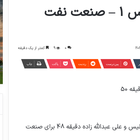
تا دقیقه 50 پرسپولیس 1 – صنعت نفت
0
9
کمتر از یک دقیقه
ر
‫پین‌ترست
‫رددیت
پاکت
چاپ
ه 50
گل: فرشاد احمدزاده دقیقه 26 برای پرسپولیس و علی عبدالله زاده دقیقه 48 برای صنعت