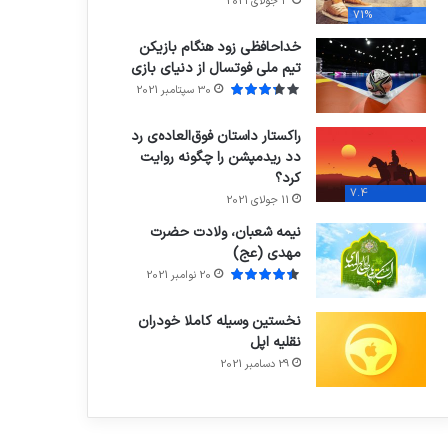
3 جولای 2021
71%
خداحافظی زود هنگام بازیکن
تیم ملی فوتسال از دنیای بازی
30 سپتامبر 2021
راکستار داستان فوق‌العاده‌ی رد
دد ریدمپشن را چگونه روایت
کرد؟
7.4
11 جولای 2021
نیمه شعبان، ولادت حضرت
مهدی (عج)
20 نوامبر 2021
نخستین وسیله کاملا خودران
نقلیه اپل
29 دسامبر 2021