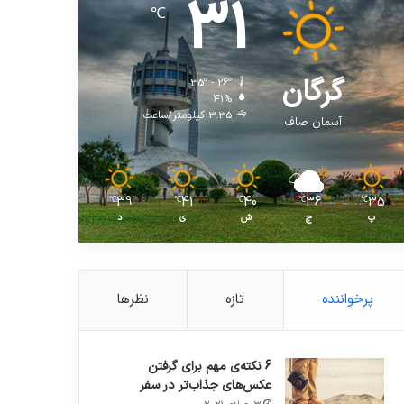
31
℃
گرگان
35º - 26º
41%
3.35 کیلومتر/ساعت
آسمان صاف
39
41
40
36
35
℃
℃
℃
℃
℃
پ
ج
ش
ی
د
پرخواننده
تازه
نظرها
6 نکته‌ی مهم برای گرفتن
عکس‌های جذاب‌تر در سفر