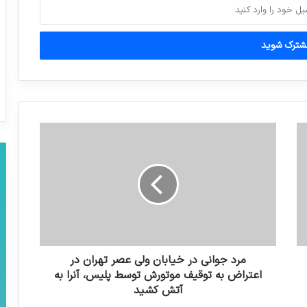
در استان تهران هرگونه افزایش قیمت نان در
این هفته غیرقانونی خواهد بود
پیام اینستاگرامی روحانی در پی درگذشت
ابراهیم یزدی
20 شعر منتشر نشده از استاد شهریار
آلودگي هوا جشنواره فيلم فجر را تعطيل کرد
مرد جوانی در خیابان ولی عصر تهران در
اعتراض به توقیف موتورش توسط پلیس، آنرا به
آتش کشید