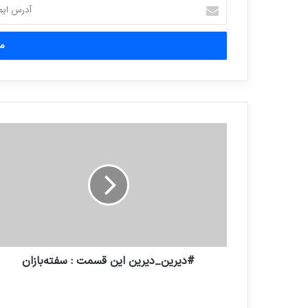
آدرس
ایمیل
خود
را
وارد
کنید
#دیرین_دیرین این قسمت : سفته‌بازان