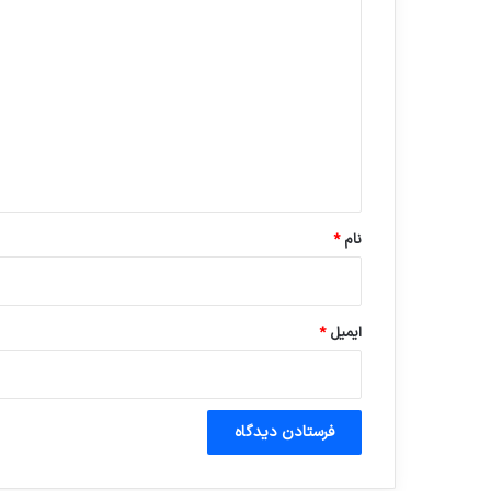
د
ی
د
گ
ا
ه
*
نام
*
ایمیل
*
آماده برای کشف
ی سفر مجازی …
توسط ژاکت
توسط ژاکت