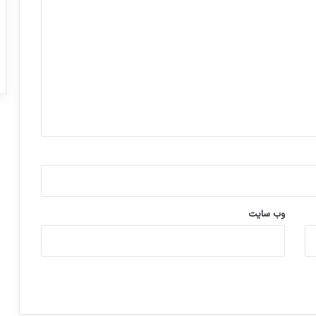
وب‌ سایت
ورزش با ساعت هوشمند
عکاسی با طع
توسط ژاکت
توسط ژاکت