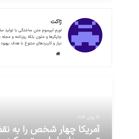
ژاکت
لورم ایپسوم متن ساختگی با تولید سا
چاپگرها و متون بلکه روزنامه و مجله 
نیاز و کاربردهای متنوع با هدف بهبود 
وبسایت
مطالعه بعدی
16 ژوئن 2026
آمریکا چهار شخص را به ن
تحریم‌های ایران متهم کرد