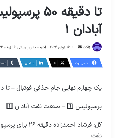
آبادان 1
ارسال
ژاکت
16 ژوئن 2026
آخرین به روز رسانی: 16 ژوئن 2026
ایمیل
فیس بوک
X
لینکدین
‫تامبل
یک چهارم نهایی جام حذفی فوتبال – تا دقیق
پرسپولیس 1️⃣ – صنعت نفت آبادان 1️⃣
نفت