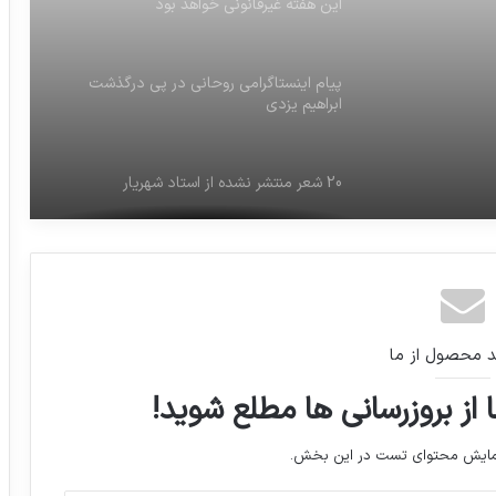
این هفته غیرقانونی خواهد بود
پیام اینستاگرامی روحانی در پی درگذشت
ابراهیم یزدی
20 شعر منتشر نشده از استاد شهریار
آلودگي هوا جشنواره فيلم فجر را تعطيل کرد
روند انتقال قدرت به جو بایدن با چراغ سبز
د محصول از ما
دولت ترامپ به‌طور رسمی آغاز شد
 از بروزرسانی ها مطلع شوید!
آمریکا چهار شخص را به نقض تحریم‌های
نمایش محتوای تست در این بخش.
ایران متهم کرد