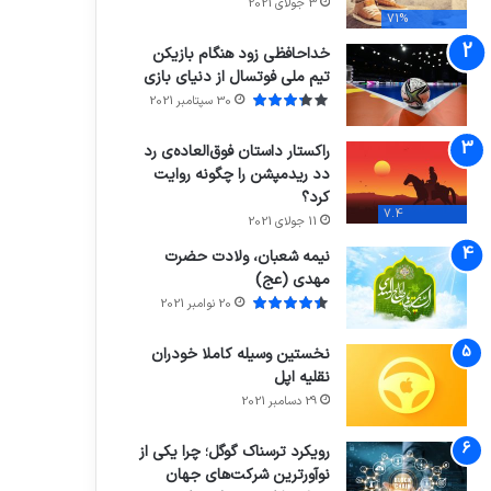
3 جولای 2021
71%
خداحافظی زود هنگام بازیکن
تیم ملی فوتسال از دنیای بازی
30 سپتامبر 2021
راکستار داستان فوق‌العاده‌ی رد
دد ریدمپشن را چگونه روایت
کرد؟
7.4
11 جولای 2021
نیمه شعبان، ولادت حضرت
مهدی (عج)
20 نوامبر 2021
نخستین وسیله کاملا خودران
نقلیه اپل
29 دسامبر 2021
رویکرد ترسناک گوگل؛ چرا یکی از
نوآورترین شرکت‌های جهان