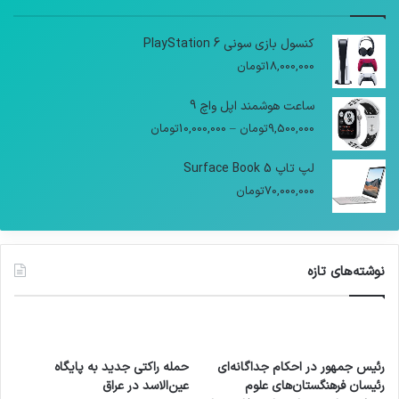
کنسول بازی سونی PlayStation 6
18,000,000
تومان
ساعت هوشمند اپل واچ 9
9,500,000
تومان
–
10,000,000
تومان
لپ تاپ Surface Book 5
70,000,000
تومان
نوشته‌های تازه
رئیس جمهور در احکام جداگانه‌ای
حمله راکتی جدید به پایگاه
رئیسان فرهنگستان‌های علوم
عین‌الاسد در عراق