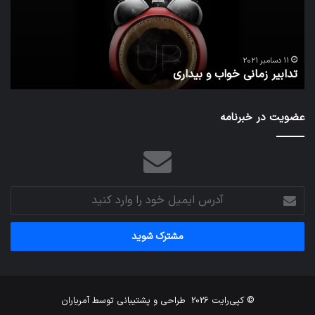
بیداری
در
مج
تش
تص
ا
می‌
11 دسامبر 2021
تدابیر زمانی خواب و بیداری
م
عضویت در خبرنامه
آدرس
ایمیل
خود
را
وارد
کنید
© کپی‌رایت 2026
طراحی و پشتیبانی توسط
آمریاران