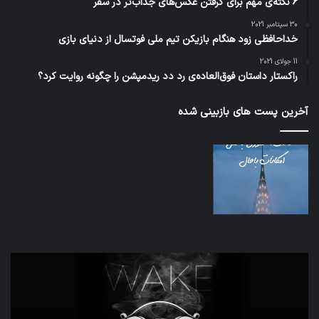
6 نکته‌ی مهم برای گرفتن عکس‌های جذاب‌تر در سفر
30 سپتامبر 2021
خداحافظی زود هنگام بازیکن تیم ملی فوتسال از دنیای بازی
11 جولای 2021
راکستار داستان فوق‌العاده‌ی رد دد ریدمپشن را چگونه روایت کرد؟
آخرین پست های بازبینی شده
تدابیر
اف‌ا
زمانی
به
خواب
احت
و
زیاد