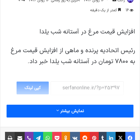
ژاکت
16 ژوئن 2026
آخرین به روز رسانی: 16 ژوئن 2026
0
ایمیل
16
کمتر از یک دقیقه
افزایش قیمت مرغ در آستانه شب یلدا
رئیس اتحادیه پرنده و ماهی از افزایش قیمت مرغ
به ۷۸۰۰ تومان در آستانه شب یلدا خبر داد.
کپی لینک
نمایش بیشتر
فیس بوک
X
لینکدین
‫تامبلر
‫پین‌ترست
‫رددیت
‫VKontakte
پاکت
واتس آپ
‫Odnoklassniki
تلگرام
وایبر
اشتراک گذاری از طریق ایمیل
چاپ