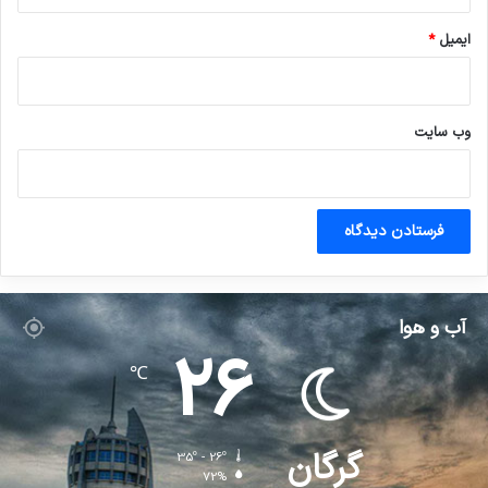
ایمیل
*
وب‌ سایت
آب و هوا
26
℃
گرگان
35º - 26º
72%