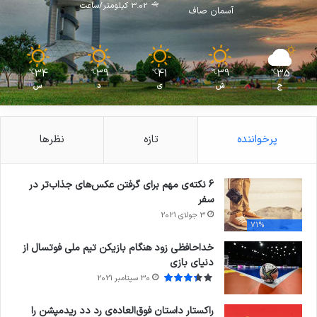
3.02 کیلومتر/ساعت
آسمان صاف
34
39
41
39
35
℃
℃
℃
℃
℃
ج
ش
ی
د
س
پرخواننده
تازه
نظرها
6 نکته‌ی مهم برای گرفتن عکس‌های جذاب‌تر در
سفر
3 جولای 2021
71%
خداحافظی زود هنگام بازیکن تیم ملی فوتسال از
دنیای بازی
30 سپتامبر 2021
راکستار داستان فوق‌العاده‌ی رد دد ریدمپشن را