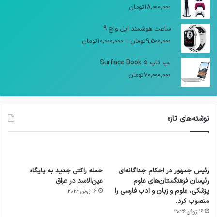
18,000,000
تومان
ساعت هوشمند اپل واچ 9
9,500,000
تومان
–
10,000,000
تومان
لپ تاپ Surface Book 5
70,000,000
تومان
نوشته‌های تازه
رئیس جمهور در احکام جداگانه‌ای
حمله راکتی جدید به پایگاه
رئیسان فرهنگستان‌های علوم
عین‌الاسد در عراق
پزشکی، علوم و زبان و ادب فارسی را
16 ژوئن 2026
منصوب کرد.
16 ژوئن 2026