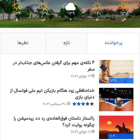
34
37
39
41
37
℃
℃
℃
℃
℃
ش
ی
د
س
چ
پرخواننده
تازه
نظرها
6 نکته‌ی مهم برای گرفتن عکس‌های جذاب‌تر در
سفر
3 جولای 2021
71%
خداحافظی زود هنگام بازیکن تیم ملی فوتسال از
دنیای بازی
30 سپتامبر 2021
راکستار داستان فوق‌العاده‌ی رد دد ریدمپشن را
چگونه روایت کرد؟
11 جولای 2021
7.4