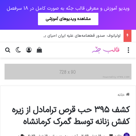
ویدیو آموزش و معرفی قالب جنّه به صورت کامل در 18 سرفصل
مشاهده ویدیوهای آموزشی
اولیانوف: صدور قطعنامه‌های علیه ایران احیای برجام را دشوار می‌کند
منو
ورود
دیدن سبد خرید
تغییر پو
جس
خانه
کشف ۳۹۵ حب قرص ترامادل از زیره
کفش زنانه توسط گمرک کرمانشاه
ارسال