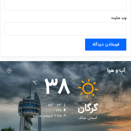
وب‌ سایت
آب و هوا
38
℃
گرگان
38º - 29º
21%
3.85 کیلومتر/ساعت
آسمان صاف