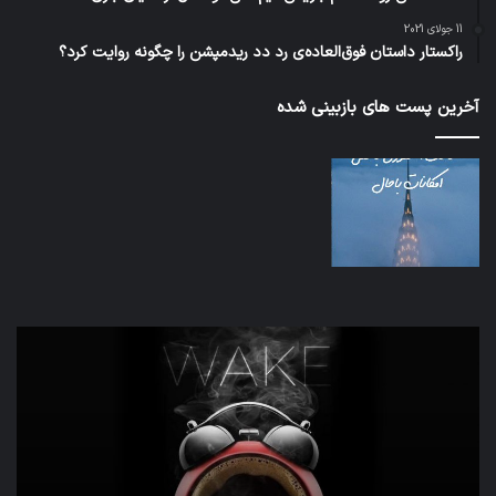
11 جولای 2021
راکستار داستان فوق‌العاده‌ی رد دد ریدمپشن را چگونه روایت کرد؟
آخرین پست های بازبینی شده
تدابیر
اف‌ا
زمانی
به
خواب
احت
و
زیاد
بیداری
در
مج
تش