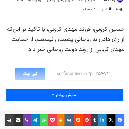
ژاکت
16 ژوئن 2026
آخرین به روز رسانی: 16 ژوئن 2026
0
ایمیل
10
کمتر از یک دقیقه
حسین کروبی، فرزند مهدی کروبی، با تأکید بر این‌که
از رای دادن‌ به روحانی پشیمان نیستیم، از حمایت
مهدی کروبی از روند دولت روحانی خبر داد
کپی لینک
نمایش بیشتر
فیس بوک
X
لینکدین
‫تامبلر
‫پین‌ترست
‫رددیت
‫VKontakte
پاکت
واتس آپ
‫Odnoklassniki
تلگرام
وایبر
اشتراک گذاری از طریق ایمیل
چاپ