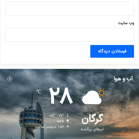
وب‌ سایت
آب و هوا
28
℃
گرگان
36º - 27º
55%
1.59 کیلومتر/ساعت
ابرهای پراکنده