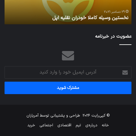
29 دسامبر 2021
نخستین وسیله کاملا خودران نقلیه اپل
ت
عضویت در خبرنامه
آدرس
ایمیل
خود
را
وارد
کنید
© کپی‌رایت 2026
طراحی و پشتیبانی توسط
آمریاران
خانه
درباره‌ی
تیم
اقتصادی
اجتماعی
خرید