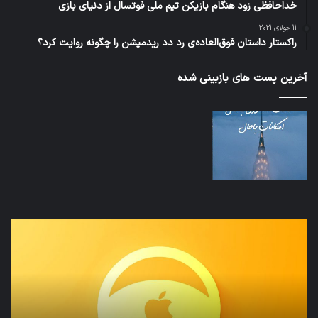
خداحافظی زود هنگام بازیکن تیم ملی فوتسال از دنیای بازی
11 جولای 2021
راکستار داستان فوق‌العاده‌ی رد دد ریدمپشن را چگونه روایت کرد؟
آخرین پست های بازبینی شده
نخستین
تداب
وسیله
زما
کاملا
خوا
خودران
و
نقلیه
بید
اپل