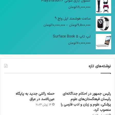
کنسول بازی سونی PlayStation 6
18,000,000
تومان
ساعت هوشمند اپل واچ 9
9,500,000
تومان
–
10,000,000
تومان
لپ تاپ Surface Book 5
70,000,000
تومان
نوشته‌های تازه
رئیس جمهور در احکام جداگانه‌ای
حمله راکتی جدید به پایگاه
رئیسان فرهنگستان‌های علوم
عین‌الاسد در عراق
پزشکی، علوم و زبان و ادب فارسی را
16 ژوئن 2026
منصوب کرد.