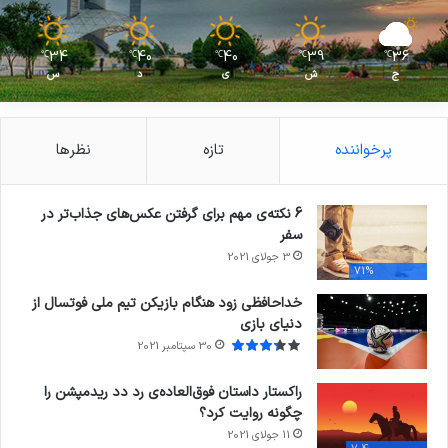
34
40
40
39
36
℃
℃
℃
℃
℃
ج
ش
ی
د
س
پرخواننده
تازه
نظرها
6 نکته‌ی مهم برای گرفتن عکس‌های جذاب‌تر در
سفر
3 جولای 2021
71%
خداحافظی زود هنگام بازیکن تیم ملی فوتسال از
دنیای بازی
30 سپتامبر 2021
راکستار داستان فوق‌العاده‌ی رد دد ریدمپشن را
چگونه روایت کرد؟
11 جولای 2021