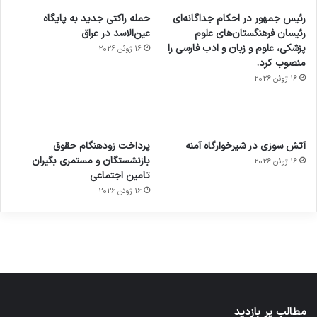
رئیس جمهور در احکام جداگانه‌ای
حمله راکتی جدید به پایگاه
رئیسان فرهنگستان‌های علوم
عین‌الاسد در عراق
پزشکی، علوم و زبان و ادب فارسی را
16 ژوئن 2026
منصوب کرد.
16 ژوئن 2026
آماده
ی سفر
عکاسی
هدفون
ورزش با
برای
مجازی
با طعم
های
آتش سوزی در شیرخوارگاه آمنه
پرداخت زودهنگام حقوق
ساعت
کشف
…
2023
بازنشستگان و مستمری بگیران
16 ژوئن 2026
هوشمند
توسط
توسط
توسط
توسط
تامین اجتماعی
ژاکت
ژاکت
توسط
ژاکت
ژاکت
در
در
ژاکت
16 ژوئن 2026
در
در
دسامبر
دسامبر
در دسامبر
دسامبر
دسامبر
12, 2022
12, 2022
12, 2022
12, 2022
12, 2022
مطالب پر بازدید