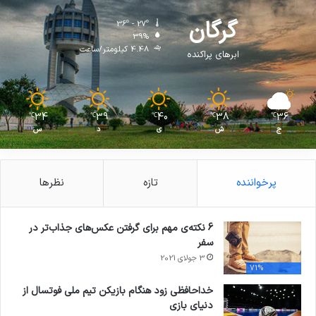
گرگان
36º - 27º
39%
4.48 کیلومتر/ساعت
ابرهای پراکنده
34
39
40
38
36
℃
℃
℃
℃
℃
ج
ش
ی
د
س
پرخواننده
تازه
نظرها
6 نکته‌ی مهم برای گرفتن عکس‌های جذاب‌تر در
سفر
3 جولای 2021
71%
خداحافظی زود هنگام بازیکن تیم ملی فوتسال از
دنیای بازی