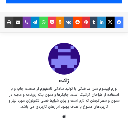
فیس بوک
X
لینکدین
‫تامبلر
‫پین‌ترست
‫رددیت
‫VKontakte
پاکت
واتس آپ
‫Odnoklassniki
تلگرام
وایبر
اشتراک گذاری از طریق ایمیل
چاپ
ژاکت
لورم ایپسوم متن ساختگی با تولید سادگی نامفهوم از صنعت چاپ و با
استفاده از طراحان گرافیک است. چاپگرها و متون بلکه روزنامه و مجله در
ستون و سطرآنچنان که لازم است و برای شرایط فعلی تکنولوژی مورد نیاز و
کاربردهای متنوع با هدف بهبود ابزارهای کاربردی می باشد.
وبسایت