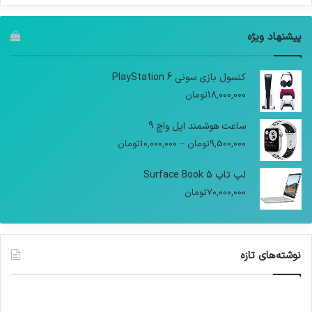
پیشنهاد ویژه
کنسول بازی سونی PlayStation 6
18,000,000
تومان
ساعت هوشمند اپل واچ 9
9,500,000
تومان
–
10,000,000
تومان
لپ تاپ Surface Book 5
70,000,000
تومان
نوشته‌های تازه