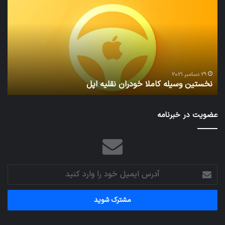
کاملا
خوا
خودران
و
نقلیه
بید
اپل
29 دسامبر 2021
نخستین وسیله کاملا خودران نقلیه اپل
ت
عضویت در خبرنامه
آدرس
ایمیل
خود
را
وارد
کنید