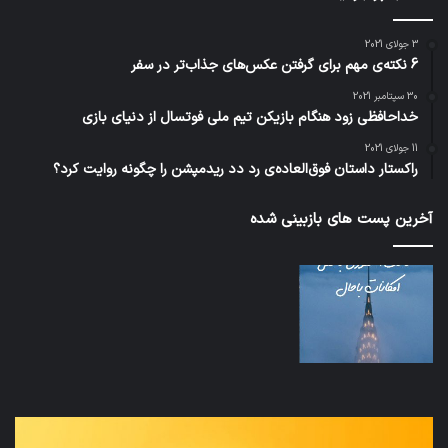
3 جولای 2021
6 نکته‌ی مهم برای گرفتن عکس‌های جذاب‌تر در سفر
30 سپتامبر 2021
خداحافظی زود هنگام بازیکن تیم ملی فوتسال از دنیای بازی
11 جولای 2021
راکستار داستان فوق‌العاده‌ی رد دد ریدمپشن را چگونه روایت کرد؟
آخرین پست های بازبینی شده
نخستین
تداب
وسیله
زما