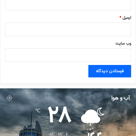
ایمیل
*
وب‌ سایت
آب و هوا
28
℃
28º - 28º