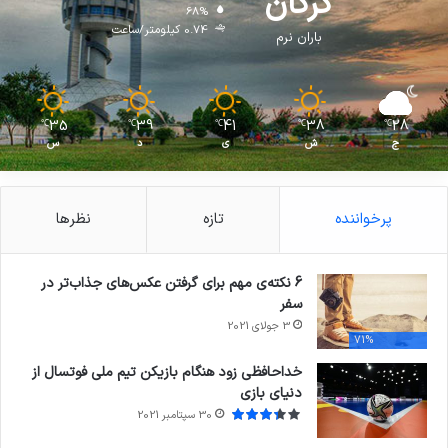
گرگان
68%
0.74 کیلومتر/ساعت
باران نرم
35
39
41
38
28
℃
℃
℃
℃
℃
ج
ش
ی
د
س
پرخواننده
تازه
نظرها
6 نکته‌ی مهم برای گرفتن عکس‌های جذاب‌تر در
سفر
3 جولای 2021
71%
خداحافظی زود هنگام بازیکن تیم ملی فوتسال از
دنیای بازی
30 سپتامبر 2021