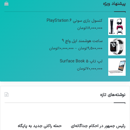
پیشنهاد ویژه
کنسول بازی سونی PlayStation 6
18,000,000
تومان
ساعت هوشمند اپل واچ 9
9,500,000
تومان
–
10,000,000
تومان
لپ تاپ Surface Book 5
70,000,000
تومان
نوشته‌های تازه
رئیس جمهور در احکام جداگانه‌ای
حمله راکتی جدید به پایگاه