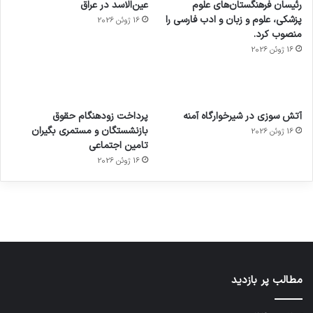
رئیسان فرهنگستان‌های علوم
عین‌الاسد در عراق
پزشکی، علوم و زبان و ادب فارسی را
16 ژوئن 2026
منصوب کرد.
16 ژوئن 2026
آماده
ی سفر
عکاسی
هدفون
ورزش با
برای
مجازی
با طعم
های
آتش سوزی در شیرخوارگاه آمنه
پرداخت زودهنگام حقوق
ساعت
کشف
…
2023
بازنشستگان و مستمری بگیران
16 ژوئن 2026
هوشمند
توسط
توسط
توسط
توسط
تامین اجتماعی
ژاکت
ژاکت
توسط
ژاکت
ژاکت
در
در
ژاکت
16 ژوئن 2026
در
در
دسامبر
دسامبر
در دسامبر
دسامبر
دسامبر
12, 2022
12, 2022
12, 2022
12, 2022
12, 2022
مطالب پر بازدید