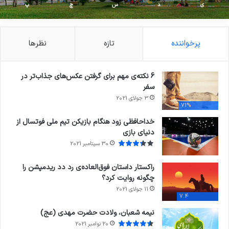
ی
د
س
چ
پ
پرخواننده
تازه
نظرها
6 نکته‌ی مهم برای گرفتن عکس‌های جذاب‌تر در
سفر
3 جولای 2021
71%
خداحافظی زود هنگام بازیکن تیم ملی فوتسال از
دنیای بازی
30 سپتامبر 2021
راکستار داستان فوق‌العاده‌ی رد دد ریدمپشن را
چگونه روایت کرد؟
11 جولای 2021
7.4
نیمه شعبان، ولادت حضرت مهدی (عج)
20 نوامبر 2021