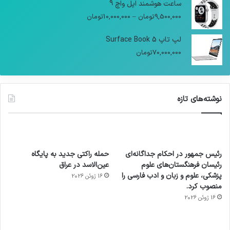
ساعت هوشمند اپل واچ 9
9,500,000
تومان
–
10,000,000
تومان
لپ تاپ Surface Book 5
70,000,000
تومان
نوشته‌های تازه
رئیس جمهور در احکام جداگانه‌ای
حمله راکتی جدید به پایگاه
رئیسان فرهنگستان‌های علوم
عین‌الاسد در عراق
پزشکی، علوم و زبان و ادب فارسی را
16 ژوئن 2026
منصوب کرد.
16 ژوئن 2026
آماده
ی سفر
عکاسی
هدفون