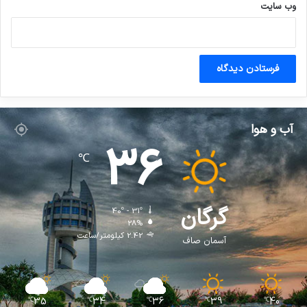
وب‌ سایت
آب و هوا
36
℃
گرگان
40º - 31º
28%
2.42 کیلومتر/ساعت
آسمان صاف
35
34
36
39
40
℃
℃
℃
℃
℃