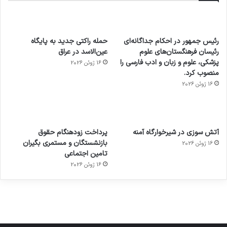
رئیس جمهور در احکام جداگانه‌ای
حمله راکتی جدید به پایگاه
رئیسان فرهنگستان‌های علوم
عین‌الاسد در عراق
پزشکی، علوم و زبان و ادب فارسی را
16 ژوئن 2026
منصوب کرد.
16 ژوئن 2026
آماده
ی سفر
عکاسی
هدفون
ورزش با
برای
مجازی
با طعم
های
آتش سوزی در شیرخوارگاه آمنه
پرداخت زودهنگام حقوق
ساعت
کشف
…
2023
بازنشستگان و مستمری بگیران
16 ژوئن 2026
هوشمند
توسط
توسط
توسط
توسط
تامین اجتماعی
ژاکت
ژاکت
توسط
ژاکت
ژاکت
در
در
ژاکت
16 ژوئن 2026
در
در
دسامبر
دسامبر
در دسامبر
دسامبر
دسامبر
12, 2022
12, 2022
12, 2022
12, 2022
12, 2022