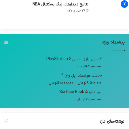
نتایج دیدار‌های لیگ بسکتبال NBA
29 جولای 2020
پیشنهاد ویژه
کنسول بازی سونی PlayStation 6
18,000,000
تومان
ساعت هوشمند اپل واچ 9
9,500,000
تومان
–
10,000,000
تومان
لپ تاپ Surface Book 5
70,000,000
تومان
نوشته‌های تازه