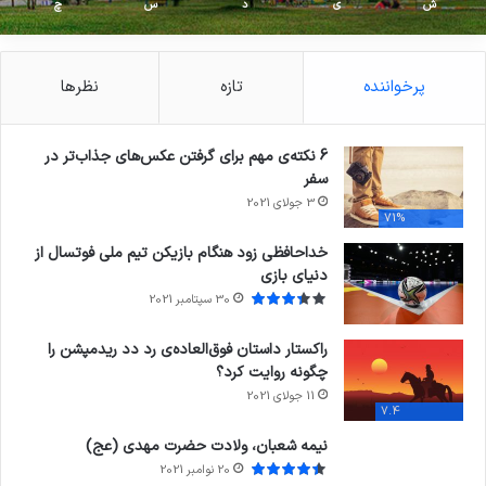
ش
ی
د
س
چ
پرخواننده
تازه
نظرها
6 نکته‌ی مهم برای گرفتن عکس‌های جذاب‌تر در
سفر
3 جولای 2021
71%
خداحافظی زود هنگام بازیکن تیم ملی فوتسال از
دنیای بازی
30 سپتامبر 2021
راکستار داستان فوق‌العاده‌ی رد دد ریدمپشن را
چگونه روایت کرد؟
11 جولای 2021
7.4
نیمه شعبان، ولادت حضرت مهدی (عج)
20 نوامبر 2021