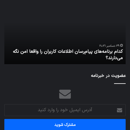
کدام
نخس
برنامه‌های
وسی
پیام‌رسان
کامل
اطلاعات
خود
کاربران
نقلی
را
اپل
واقعا
امن
29 دسامبر 2021
کدام برنامه‌های پیام‌رسان اطلاعات کاربران را واقعا امن نگه
نگه
می‌دارند؟
ن
می‌دارند؟
عضویت در خبرنامه
آدرس
ایمیل
خود
را