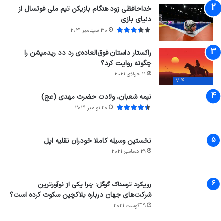
خداحافظی زود هنگام بازیکن تیم ملی فوتسال از
دنیای بازی
30 سپتامبر 2021
راکستار داستان فوق‌العاده‌ی رد دد ریدمپشن را
چگونه روایت کرد؟
11 جولای 2021
7.4
نیمه شعبان، ولادت حضرت مهدی (عج)
20 نوامبر 2021
نخستین وسیله کاملا خودران نقلیه اپل
29 دسامبر 2021
رویکرد ترسناک گوگل؛ چرا یکی از نوآورترین
شرکت‌های جهان درباره بلاکچین سکوت کرده است؟
9 آگوست 2021