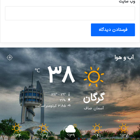
وب‌ سایت
آب و هوا
38
℃
گرگان
38º - 29º
21%
3.85 کیلومتر/ساعت
آسمان صاف
34
37
39
41
37
℃
℃
℃
℃
℃