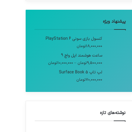
پیشنهاد ویژه
کنسول بازی سونی PlayStation 6
18,000,000
تومان
ساعت هوشمند اپل واچ 9
9,500,000
تومان
–
10,000,000
تومان
لپ تاپ Surface Book 5
70,000,000
تومان
نوشته‌های تازه