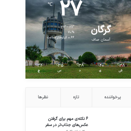
27
℃
گرگان
38º - 27º
70%
0.66 کیلومتر/ساعت
آسمان صاف
34
35
38
40
38
℃
℃
℃
℃
℃
ش
ی
د
س
چ
پرخواننده
تازه
نظرها
6 نکته‌ی مهم برای گرفتن
عکس‌های جذاب‌تر در سفر