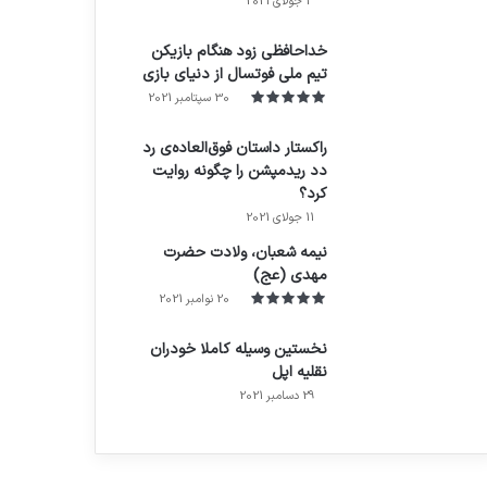
3 جولای 2021
71%
خداحافظی زود هنگام بازیکن
تیم ملی فوتسال از دنیای بازی
30 سپتامبر 2021
راکستار داستان فوق‌العاده‌ی رد
دد ریدمپشن را چگونه روایت
کرد؟
7.4
11 جولای 2021
نیمه شعبان، ولادت حضرت
مهدی (عج)
20 نوامبر 2021
نخستین وسیله کاملا خودران
نقلیه اپل
29 دسامبر 2021