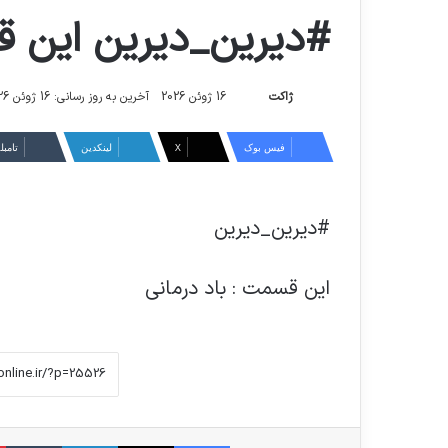
#دیرین_دیرین این ق
ارسال
ژاکت
16 ژوئن 2026
آخرین به روز رسانی: 16 ژوئن 2026
ایمیل
فیس بوک
X
لینکدین
‫تامبل
#دیرین_دیرین
این قسمت : باد درمانی
فیس بوک
X
لینکدین
‫ت