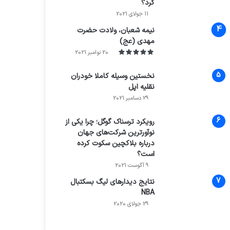
کرد؟
7.4
11 جولای 2021
نیمه شعبان، ولادت حضرت
مهدی (عج)
20 نوامبر 2021
نخستین وسیله کاملا خودران
نقلیه اپل
29 دسامبر 2021
رویکرد ترسناک گوگل؛ چرا یکی از
نوآورترین شرکت‌های جهان
درباره بلاکچین سکوت کرده
است؟
9 آگوست 2021
نتایج دیدار‌های لیگ بسکتبال
NBA
29 جولای 2020