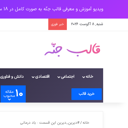
ویدیو آموزش و معرفی قالب جنّه به صورت کامل در 18 سرفصل
شنبه, 8 آگوست 2026
خبر فوری
خانه
اجتماعی
اقتصادی
دانش و فناوری
10
مقاله
ورود
سایدبار
دیدن سبد خرید
تغییر پوسته
جستجو برای
خرید قالب
محبوب
خانه
/
#دیرین_دیرین این قسمت : باد درمانی