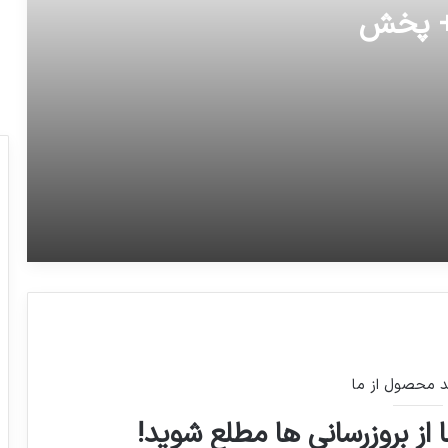
این پتو با 10 دقیقه قرار گرفتن زیر نور لامپ
 + پخش
تا 10 ساعت در تاریکی می درخش
خداحافظی کی روش ازتیم ملی فوتبال ایران
هلی کوپتر نظامی کره جنوبی در حال حمل
اجزای سامانه ضد موشکی آمریکایی تاد
نام نویسی آزمون کارشناسی ارشد ناپیوسته
سال 1397 از امروز آغاز می شود
د محصول از ما
 از بروزرسانی ها مطلع شوید!