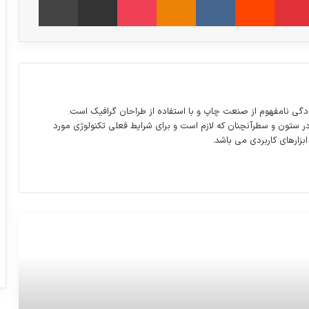
دگی نامفهوم از صنعت چاپ و با استفاده از طراحان گرافیک است.
در ستون و سطرآنچنان که لازم است و برای شرایط فعلی تکنولوژی مورد
ابزارهای کاربردی می باشد.
برنامه مسابقات مهم امروز + پخش
تلویزیونی
159 سال پیش در چنین روزی نخستین کابل
دائمی تلگراف گذرنده از زیر اقیانوس اطلس
ارتباط میان قاره‌های آمریکا و اروپا را برقرار کرد