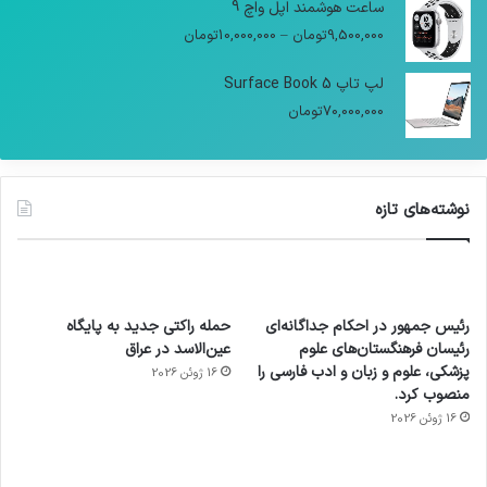
ساعت هوشمند اپل واچ 9
9,500,000
تومان
–
10,000,000
تومان
لپ تاپ Surface Book 5
70,000,000
تومان
نوشته‌های تازه
رئیس جمهور در احکام جداگانه‌ای
حمله راکتی جدید به پایگاه
رئیسان فرهنگستان‌های علوم
عین‌الاسد در عراق
پزشکی، علوم و زبان و ادب فارسی را
16 ژوئن 2026
منصوب کرد.
16 ژوئن 2026
آماده
ی سفر
عکاسی
هدفون