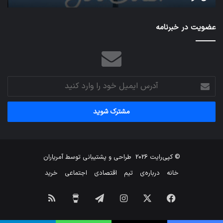
عضویت در خبرنامه
آدرس
ایمیل
خود
را
وارد
کنید
© کپی‌رایت 2026
طراحی و پشتیبانی توسط
آمریاران
خانه
درباره‌ی
تیم
اقتصادی
اجتماعی
خرید
فیس
X
اینستاگرام
تلگرام
برای
خوراک
بوک
من