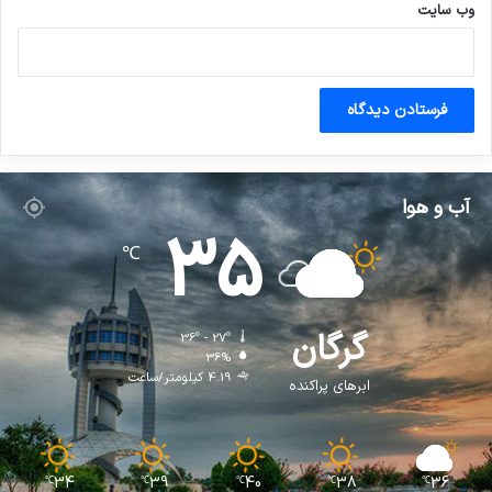
وب‌ سایت
آب و هوا
35
℃
گرگان
36º - 27º
36%
4.19 کیلومتر/ساعت
ابرهای پراکنده
34
39
40
38
36
℃
℃
℃
℃
℃