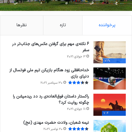
ج
ش
ی
د
س
پرخواننده
تازه
نظرها
6 نکته‌ی مهم برای گرفتن عکس‌های جذاب‌تر در
سفر
3 جولای 2021
71%
خداحافظی زود هنگام بازیکن تیم ملی فوتسال از
دنیای بازی
30 سپتامبر 2021
راکستار داستان فوق‌العاده‌ی رد دد ریدمپشن را
چگونه روایت کرد؟
11 جولای 2021
7.4
نیمه شعبان، ولادت حضرت مهدی (عج)
20 نوامبر 2021