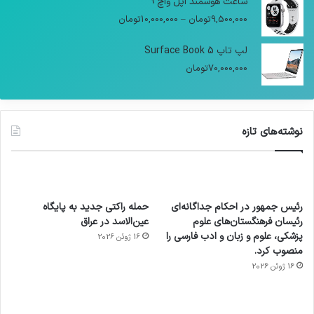
ساعت هوشمند اپل واچ 9
9,500,000
تومان
–
10,000,000
تومان
لپ تاپ Surface Book 5
70,000,000
تومان
نوشته‌های تازه
رئیس جمهور در احکام جداگانه‌ای
حمله راکتی جدید به پایگاه
رئیسان فرهنگستان‌های علوم
عین‌الاسد در عراق
پزشکی، علوم و زبان و ادب فارسی را
16 ژوئن 2026
منصوب کرد.
16 ژوئن 2026
آماده
ی سفر
عکاسی
هدفون