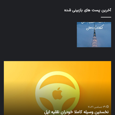
آخرین پست های بازبینی شده
نخستین
تداب
وسیله
زما
کاملا
خوا
خودران
و
نقلیه
بید
اپل
29 دسامبر 2021
نخستین وسیله کاملا خودران نقلیه اپل
ت