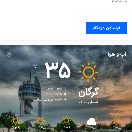
وب‌ سایت
آب و هوا
35
℃
گرگان
35º - 25º
33%
3.77 کیلومتر/ساعت
آسمان صاف
39
40
39
35
35
℃
℃
℃
℃
℃