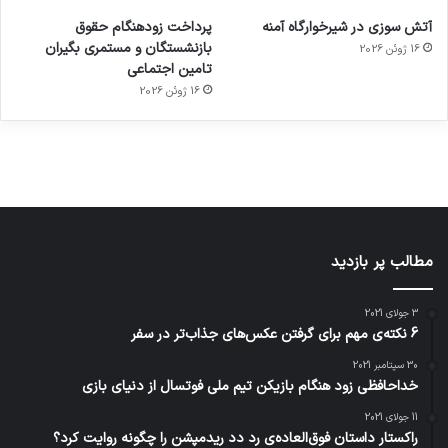
ورزش با
برای
مجازی
با طعم
های
آتش سوزی در شیرخوارگاه آمنه
پرداخت زودهنگام حقوق
ساعت
کشف
…
2023
بازنشستگان و مستمری بگیران
16 ژوئن 2026
هوشمند
توسط
توسط
توسط
توسط
تامین اجتماعی
ژاکت
ژاکت
توسط
ژاکت
ژاکت
در
در
ژاکت
16 ژوئن 2026
در
در
دسامبر
دسامبر
در دسامبر
دسامبر
دسامبر
12, 2022
12, 2022
12, 2022
12, 2022
12, 2022
مطالب پر بازدید
3 جولای 2021
6 نکته‌ی مهم برای گرفتن عکس‌های جذاب‌تر در سفر
30 سپتامبر 2021
خداحافظی زود هنگام بازیکن تیم ملی فوتسال از دنیای بازی
11 جولای 2021
راکستار داستان فوق‌العاده‌ی رد دد ریدمپشن را چگونه روایت کرد؟