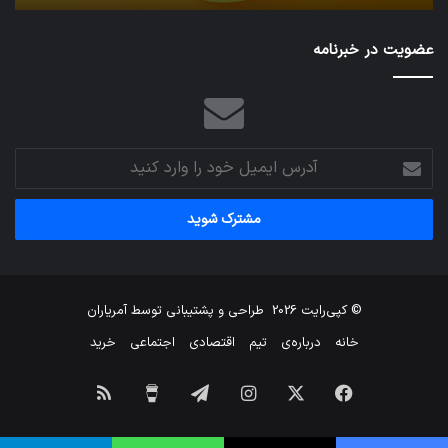
عضویت در خبرنامه
آدرس
ایمیل
خود
را
وارد
کنید
© کپی‌رایت 2026
طراحی و پشتیبانی توسط
آمریاران
خانه
درباره‌ی
تیم
اقتصادی
اجتماعی
خرید
فیس
X
اینستاگرام
تلگرام
برای
خوراک
بوک
من