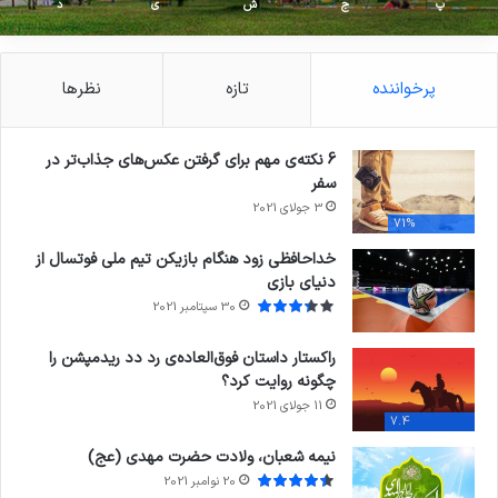
پ
ج
ش
ی
د
پرخواننده
تازه
نظرها
6 نکته‌ی مهم برای گرفتن عکس‌های جذاب‌تر در
سفر
3 جولای 2021
71%
خداحافظی زود هنگام بازیکن تیم ملی فوتسال از
دنیای بازی
30 سپتامبر 2021
راکستار داستان فوق‌العاده‌ی رد دد ریدمپشن را
چگونه روایت کرد؟
11 جولای 2021
7.4
نیمه شعبان، ولادت حضرت مهدی (عج)
20 نوامبر 2021