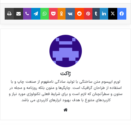
فیس بوک
X
لینکدین
‫تامبلر
‫پین‌ترست
‫رددیت
‫VKontakte
پاکت
واتس آپ
‫Odnoklassniki
تلگرام
وایبر
اشتراک گذاری از طریق ایمیل
چاپ
ژاکت
لورم ایپسوم متن ساختگی با تولید سادگی نامفهوم از صنعت چاپ و با
استفاده از طراحان گرافیک است. چاپگرها و متون بلکه روزنامه و مجله در
ستون و سطرآنچنان که لازم است و برای شرایط فعلی تکنولوژی مورد نیاز و
کاربردهای متنوع با هدف بهبود ابزارهای کاربردی می باشد.
وبسایت