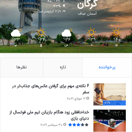
گرگان
40º - 29º
43%
2.19 کیلومتر/ساعت
آسمان صاف
33
34
36
39
40
℃
℃
℃
℃
℃
ی
د
س
چ
پ
پرخواننده
تازه
نظرها
6 نکته‌ی مهم برای گرفتن عکس‌های جذاب‌تر در
سفر
3 جولای 2021
71%
خداحافظی زود هنگام بازیکن تیم ملی فوتسال از
دنیای بازی
30 سپتامبر 2021