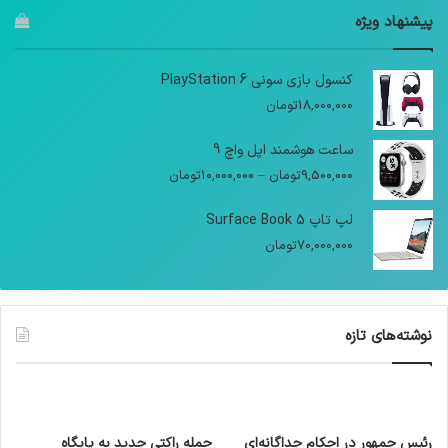
پیشنهاد ویژه
کنسول بازی سونی PlayStation 6
18,000,000
تومان
ساعت هوشمند اپل واچ 9
9,500,000
تومان
–
10,000,000
تومان
لپ تاپ Surface Book 5
70,000,000
تومان
نوشته‌های تازه
رئیس جمهور در احکام جداگانه‌ای
حمله راکتی جدید به پایگاه