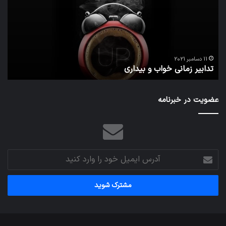
و
زیاد
بیداری
در
مج
تش
تص
ا
می‌
11 دسامبر 2021
تدابیر زمانی خواب و بیداری
م
عضویت در خبرنامه
آدرس
ایمیل
خود
را
وارد
کنید