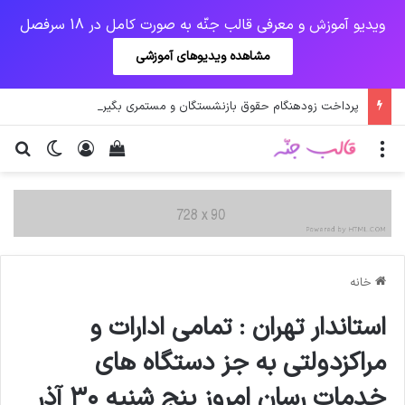
ویدیو آموزش و معرفی قالب جنّه به صورت کامل در 18 سرفصل
مشاهده ویدیوهای آموزشی
پرداخت زودهنگام حقوق بازنشستگان و مستمری بگیران تامین اجتماعی
منو
ورود
دیدن سبد خرید
تغییر پو
جس
خانه
استاندار تهران : تمامي ادارات و
مراكزدولتي به جز دستگاه هاي
خدمات رسان امروز پنج شنبه ٣٠ آذر