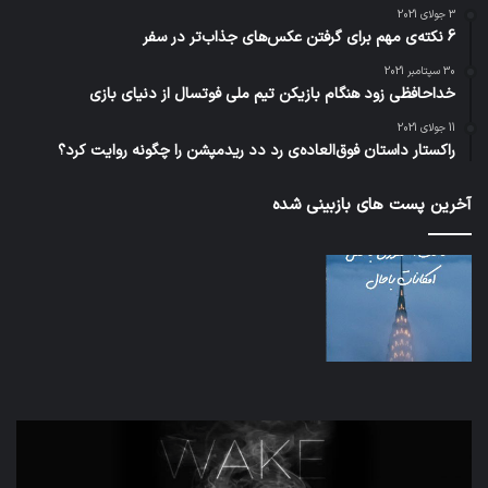
3 جولای 2021
6 نکته‌ی مهم برای گرفتن عکس‌های جذاب‌تر در سفر
30 سپتامبر 2021
خداحافظی زود هنگام بازیکن تیم ملی فوتسال از دنیای بازی
11 جولای 2021
راکستار داستان فوق‌العاده‌ی رد دد ریدمپشن را چگونه روایت کرد؟
آخرین پست های بازبینی شده
تدابیر
اف‌ا
زمانی
به
خواب
احت