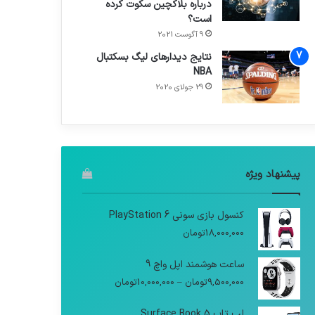
درباره بلاکچین سکوت کرده
است؟
9 آگوست 2021
نتایج دیدار‌های لیگ بسکتبال
NBA
29 جولای 2020
پیشنهاد ویژه
کنسول بازی سونی PlayStation 6
18,000,000
تومان
ساعت هوشمند اپل واچ 9
9,500,000
تومان
–
10,000,000
تومان
لپ تاپ Surface Book 5