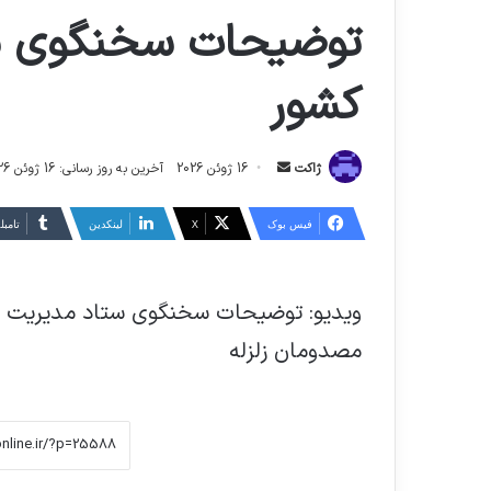
توضیحات سخنگوی ست
کشور
ارسال
ژاکت
16 ژوئن 2026
آخرین به روز رسانی: 16 ژوئن 2026
ایمیل
فیس بوک
X
لینکدین
‫تامبل
ویدیو: توضیحات سخنگوی ستاد مدیریت بحر
مصدومان زلزله