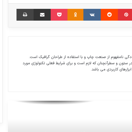
مبلر
‫پین‌ترست
‫رددیت
‫VKontakte
‫Odnoklassniki
پاکت
اشتراک گذاری از طریق ایمیل
چاپ
پیشنهاد لاریجانی به سران قوا برای محرمانه
ماندن اطلاعات مالی مسئولان
فرار ۱۰۰ سرباز ونزوئلایی به کلمبیا
دگی نامفهوم از صنعت چاپ و با استفاده از طراحان گرافیک است.
در ستون و سطرآنچنان که لازم است و برای شرایط فعلی تکنولوژی مورد
تذکر ستاد انتخابات کشور به صداوسیما
ابزارهای کاربردی می باشد.
مانی خوشبین اعلام کرده خودرو بوگاتی رابه
قیمت ۲۰۰ بیت کوین می فروشد
سد دز تنها ۳ متر جای خالی دارد