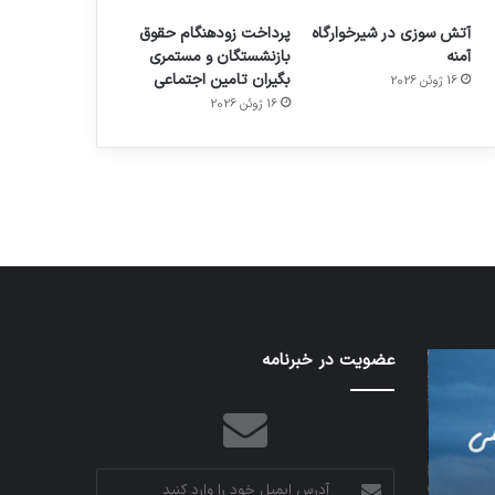
آتش سوزی در شیرخوارگاه
پرداخت زودهنگام حقوق
آمنه
بازنشستگان و مستمری
بگیران تامین اجتماعی
16 ژوئن 2026
م
هدفون های 2023
16 ژوئن 2026
توسط ژاکت
در دسامبر 12, 2022
شبکه
عضویت در خبرنامه
کدام
5G
برنامه‌های
می‌تواند
پیام‌رسان
باعث
اطلاعات
سقوط
کاربران
هواپیما
را
آدرس