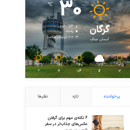
30
℃
گرگان
35º - 26º
43%
3.2 کیلومتر/ساعت
آسمان صاف
39
41
40
36
35
℃
℃
℃
℃
℃
پ
ج
ش
ی
د
پرخواننده
تازه
نظرها
6 نکته‌ی مهم برای گرفتن
عکس‌های جذاب‌تر در سفر