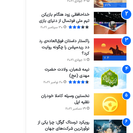
3 جولای 2021
71%
خداحافظی زود هنگام بازیکن
تیم ملی فوتسال از دنیای بازی
30 سپتامبر 2021
راکستار داستان فوق‌العاده‌ی رد
دد ریدمپشن را چگونه روایت
کرد؟
7.4
11 جولای 2021
نیمه شعبان، ولادت حضرت
مهدی (عج)
20 نوامبر 2021
نخستین وسیله کاملا خودران
نقلیه اپل
29 دسامبر 2021
رویکرد ترسناک گوگل؛ چرا یکی از
نوآورترین شرکت‌های جهان