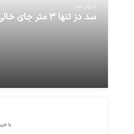
16 ژوئن 2026
سد دز تنها ۳ متر جای خالی دارد
با خری