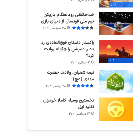
3 جولای 2021
71%
خداحافظی زود هنگام بازیکن
تیم ملی فوتسال از دنیای بازی
30 سپتامبر 2021
راکستار داستان فوق‌العاده‌ی رد
دد ریدمپشن را چگونه روایت
کرد؟
7.4
11 جولای 2021
نیمه شعبان، ولادت حضرت
مهدی (عج)
20 نوامبر 2021
نخستین وسیله کاملا خودران
نقلیه اپل
29 دسامبر 2021