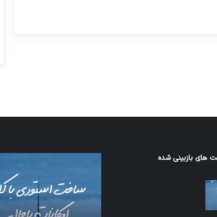
ورزش با ساعت هوشمند
عکاسی با طع
توسط ژاکت
توسط ژاکت
در دسامبر 12, 2022
در دسامبر 12, 2022
 های بازبینی شده
اف‌ای‌تی‌اف
به
احتمال
زیاد
در
مجمع