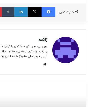
فیس بوک
X
لینکدین
‫تا
اشتراک گذاری
ژاکت
لورم ایپسوم متن ساختگی با تولید سا
چاپگرها و متون بلکه روزنامه و مجله 
نیاز و کاربردهای متنوع با هدف بهبود 
وبسایت
مطالعه بعدی