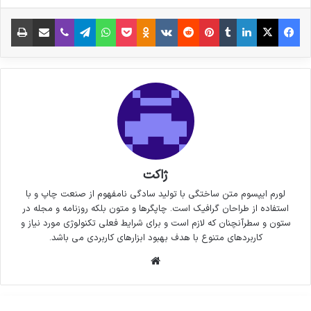
فیس بوک
X
لینکدین
‫تامبلر
‫پین‌ترست
‫رددیت
‫VKontakte
پاکت
واتس آپ
‫Odnoklassniki
تلگرام
وایبر
اشتراک گذاری از طریق ایمیل
چاپ
ژاکت
لورم ایپسوم متن ساختگی با تولید سادگی نامفهوم از صنعت چاپ و با
استفاده از طراحان گرافیک است. چاپگرها و متون بلکه روزنامه و مجله در
ستون و سطرآنچنان که لازم است و برای شرایط فعلی تکنولوژی مورد نیاز و
کاربردهای متنوع با هدف بهبود ابزارهای کاربردی می باشد.
وبسایت