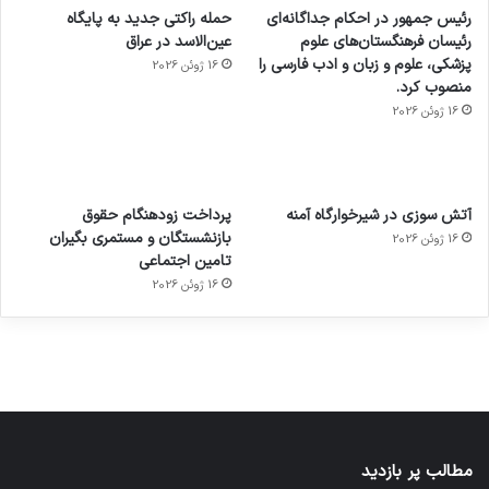
رئیس جمهور در احکام جداگانه‌ای
حمله راکتی جدید به پایگاه
رئیسان فرهنگستان‌های علوم
عین‌الاسد در عراق
پزشکی، علوم و زبان و ادب فارسی را
16 ژوئن 2026
منصوب کرد.
16 ژوئن 2026
آماده
ی سفر
عکاسی
هدفون
ورزش با
برای
مجازی
با طعم
های
آتش سوزی در شیرخوارگاه آمنه
پرداخت زودهنگام حقوق
ساعت
کشف
…
2023
بازنشستگان و مستمری بگیران
16 ژوئن 2026
هوشمند
توسط
توسط
توسط
توسط
تامین اجتماعی
ژاکت
ژاکت
توسط
ژاکت
ژاکت
در
در
ژاکت
16 ژوئن 2026
در
در
دسامبر
دسامبر
در دسامبر
دسامبر
دسامبر
12, 2022
12, 2022
12, 2022
12, 2022
12, 2022
مطالب پر بازدید