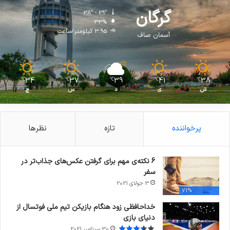
گرگان
38º - 29º
33%
3.95 کیلومتر/ساعت
آسمان صاف
34
37
39
41
38
℃
℃
℃
℃
℃
ش
ی
د
س
چ
پرخواننده
تازه
نظرها
6 نکته‌ی مهم برای گرفتن عکس‌های جذاب‌تر در
سفر
3 جولای 2021
71%
خداحافظی زود هنگام بازیکن تیم ملی فوتسال از
دنیای بازی
30 سپتامبر 2021