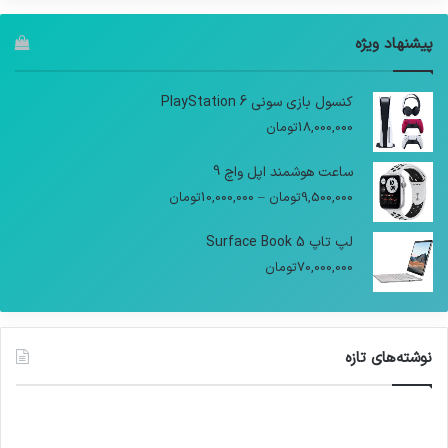
پیشنهاد ویژه
کنسول بازی سونی PlayStation 6
18,000,000
تومان
ساعت هوشمند اپل واچ 9
9,500,000
تومان
–
10,000,000
تومان
لپ تاپ Surface Book 5
70,000,000
تومان
نوشته‌های تازه