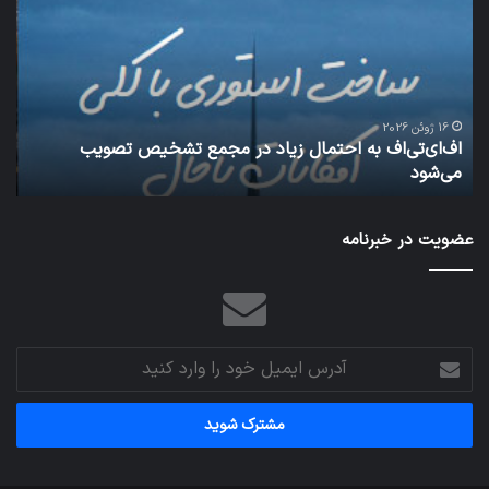
احتمال
می‌
زیاد
باع
در
سق
مجمع
هوا
تشخیص
شود
تصویب
16 ژوئن 2026
اف‌ای‌تی‌اف به احتمال زیاد در مجمع تشخیص تصویب
می‌شود
می‌شود
شبکه 
عضویت در خبرنامه
آدرس
ایمیل
خود
را
وارد
کنید