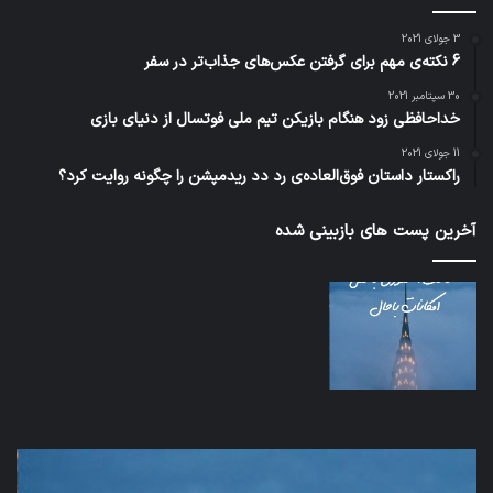
3 جولای 2021
6 نکته‌ی مهم برای گرفتن عکس‌های جذاب‌تر در سفر
30 سپتامبر 2021
خداحافظی زود هنگام بازیکن تیم ملی فوتسال از دنیای بازی
11 جولای 2021
راکستار داستان فوق‌العاده‌ی رد دد ریدمپشن را چگونه روایت کرد؟
آخرین پست های بازبینی شده
اف‌ای‌تی‌اف
شبک
به
5G