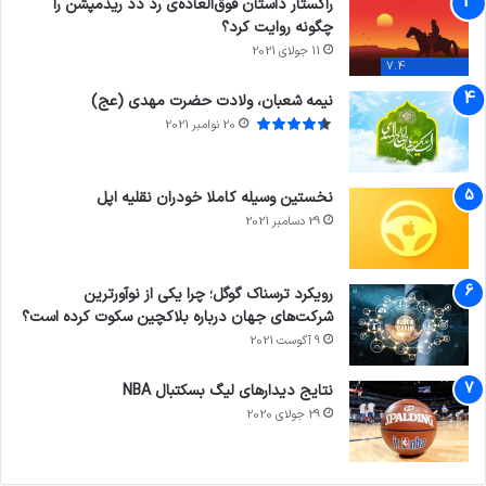
راکستار داستان فوق‌العاده‌ی رد دد ریدمپشن را
چگونه روایت کرد؟
11 جولای 2021
7.4
نیمه شعبان، ولادت حضرت مهدی (عج)
20 نوامبر 2021
نخستین وسیله کاملا خودران نقلیه اپل
29 دسامبر 2021
رویکرد ترسناک گوگل؛ چرا یکی از نوآورترین
شرکت‌های جهان درباره بلاکچین سکوت کرده است؟
9 آگوست 2021
نتایج دیدار‌های لیگ بسکتبال NBA
29 جولای 2020