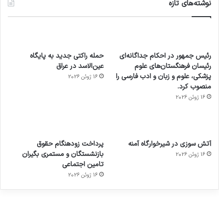
نوشته‌های تازه
رئیس جمهور در احکام جداگانه‌ای
حمله راکتی جدید به پایگاه
رئیسان فرهنگستان‌های علوم
عین‌الاسد در عراق
پزشکی، علوم و زبان و ادب فارسی را
16 ژوئن 2026
منصوب کرد.
16 ژوئن 2026
آماده
ی سفر
عکاسی
هدفون
ورزش با
برای
مجازی
با طعم
های
آتش سوزی در شیرخوارگاه آمنه
پرداخت زودهنگام حقوق
ساعت
کشف
…
2023
بازنشستگان و مستمری بگیران
16 ژوئن 2026
هوشمند
توسط
توسط
توسط
توسط
تامین اجتماعی
ژاکت
ژاکت
توسط
ژاکت
ژاکت
در
در
ژاکت
16 ژوئن 2026
در
در
دسامبر
دسامبر
در دسامبر
دسامبر
دسامبر
12, 2022
12, 2022
12, 2022
12, 2022
12, 2022