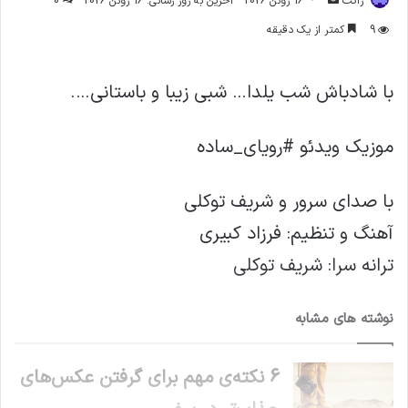
ژاکت
16 ژوئن 2026
آخرین به روز رسانی: 16 ژوئن 2026
0
ایمیل
9
کمتر از یک دقیقه
با شادباش شب یلدا… شبی زیبا و باستانی….
موزیک ویدئو #رویای_ساده
با صدای سرور و شریف توکلی
آهنگ و تنظیم: فرزاد کبیری
ترانه سرا: شریف توکلی
نوشته های مشابه
6 نکته‌ی مهم برای گرفتن عکس‌های