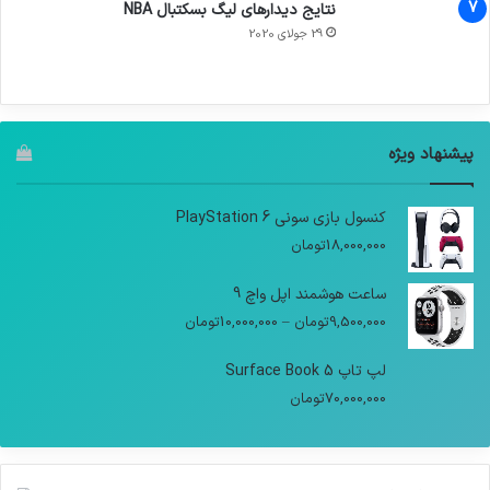
نتایج دیدار‌های لیگ بسکتبال NBA
29 جولای 2020
پیشنهاد ویژه
کنسول بازی سونی PlayStation 6
18,000,000
تومان
ساعت هوشمند اپل واچ 9
9,500,000
تومان
–
10,000,000
تومان
لپ تاپ Surface Book 5
70,000,000
تومان