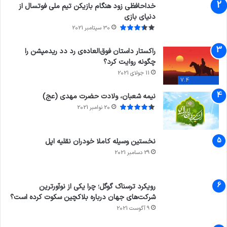
خداحافظی زود هنگام بازیکن تیم ملی فوتسال از
دنیای بازی
30 سپتامبر 2021
راکستار داستان فوق‌العاده‌ی رد دد ریدمپشن را
چگونه روایت کرد؟
11 جولای 2021
7.4
نیمه شعبان، ولادت حضرت مهدی (عج)
20 نوامبر 2021
نخستین وسیله کاملا خودران نقلیه اپل
29 دسامبر 2021
رویکرد ترسناک گوگل؛ چرا یکی از نوآورترین
شرکت‌های جهان درباره بلاکچین سکوت کرده است؟
9 آگوست 2021