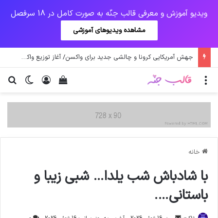
ویدیو آموزش و معرفی قالب جنّه به صورت کامل در 18 سرفصل
مشاهده ویدیوهای آموزشی
جهش آمریکایی کرونا و چالشی جدید برای واکسن/ آغاز توزیع واکسن از سوی اتحادیه کوواکس
منو
ورود
دیدن سبد خرید
تغییر پو
جس
خانه
با شادباش شب یلدا… شبی زیبا و
باستانی….
ارسال