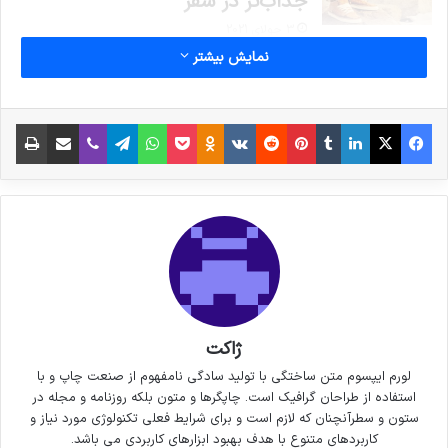
جذاب‌تر در سفر
3 جولای 2021
نمایش بیشتر
خداحافظی زود هنگام بازیکن تیم
ملی فوتسال از دنیای بازی
فیس بوک
X
لینکدین
‫تامبلر
‫پین‌ترست
‫رددیت
‫VKontakte
پاکت
واتس آپ
‫Odnoklassniki
تلگرام
وایبر
اشتراک گذاری از طریق ایمیل
چاپ
30 سپتامبر 2021
کپی لینک
ژاکت
لورم ایپسوم متن ساختگی با تولید سادگی نامفهوم از صنعت چاپ و با
استفاده از طراحان گرافیک است. چاپگرها و متون بلکه روزنامه و مجله در
ستون و سطرآنچنان که لازم است و برای شرایط فعلی تکنولوژی مورد نیاز و
کاربردهای متنوع با هدف بهبود ابزارهای کاربردی می باشد.