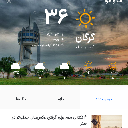
آب و هوا
36
℃
گرگان
40º - 31º
28%
2.42 کیلومتر/ساعت
آسمان صاف
35
34
36
39
40
℃
℃
℃
℃
℃
ی
د
س
چ
پ
پرخواننده
تازه
نظرها
6 نکته‌ی مهم برای گرفتن عکس‌های جذاب‌تر در
سفر