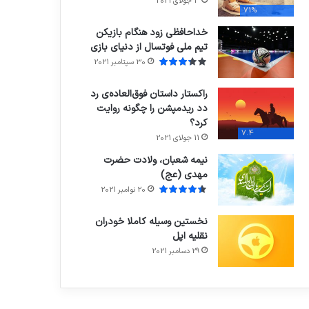
3 جولای 2021
71%
خداحافظی زود هنگام بازیکن
تیم ملی فوتسال از دنیای بازی
30 سپتامبر 2021
راکستار داستان فوق‌العاده‌ی رد
دد ریدمپشن را چگونه روایت
کرد؟
7.4
11 جولای 2021
نیمه شعبان، ولادت حضرت
مهدی (عج)
20 نوامبر 2021
نخستین وسیله کاملا خودران
نقلیه اپل
29 دسامبر 2021