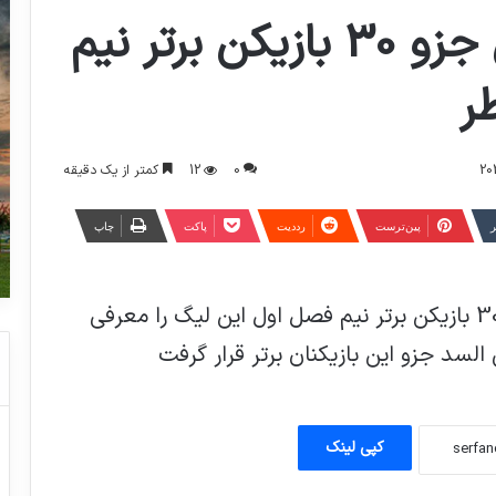
مرتضی پورعلی گنجی جزو 30 بازیکن برتر نیم
ر
0
12
کمتر از یک دقیقه
ر
‫پین‌ترست
‫رددیت
پاکت
چاپ
سازمان لیگ ستارگان قطر لحظاتی پیش 30 بازیکن برتر نیم فصل اول این لیگ را معرفی
السد جزو این بازیکنان برتر قرار گرفت
قاتل ستایش اواخر مهر اعدام می‌شود.
کپی لینک