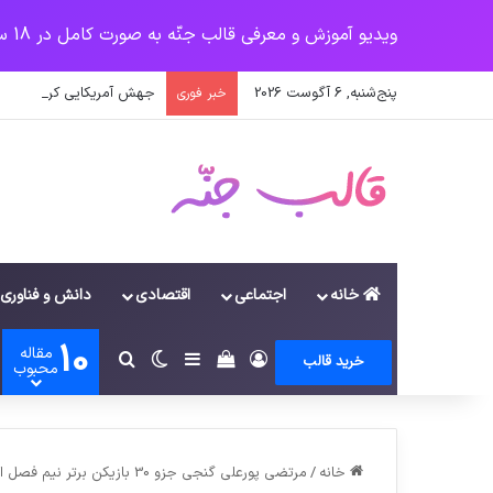
ویدیو آموزش و معرفی قالب جنّه به صورت کامل در 18 سرفصل
پنج‌شنبه, 6 آگوست 2026
جهش آمریکایی کرونا و چال
خبر فوری
خانه
اجتماعی
اقتصادی
دانش و فناوری
10
مقاله
ورود
سایدبار
دیدن سبد خرید
تغییر پوسته
جستجو برای
خرید قالب
محبوب
خانه
/
مرتضی پورعلی گنجی جزو 30 بازیکن برتر نیم فصل اول ستارگان قطر