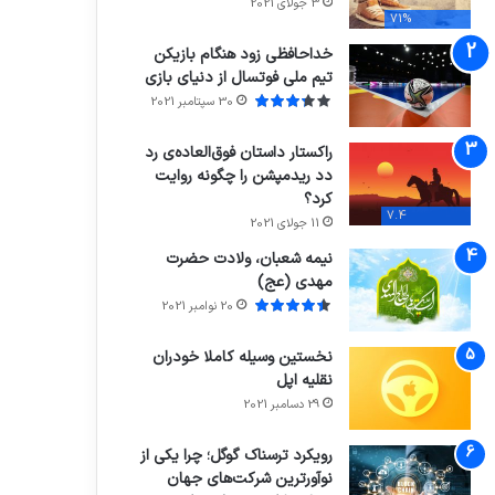
3 جولای 2021
71%
خداحافظی زود هنگام بازیکن
تیم ملی فوتسال از دنیای بازی
30 سپتامبر 2021
راکستار داستان فوق‌العاده‌ی رد
دد ریدمپشن را چگونه روایت
کرد؟
7.4
11 جولای 2021
نیمه شعبان، ولادت حضرت
مهدی (عج)
20 نوامبر 2021
نخستین وسیله کاملا خودران
نقلیه اپل
29 دسامبر 2021
رویکرد ترسناک گوگل؛ چرا یکی از
نوآورترین شرکت‌های جهان