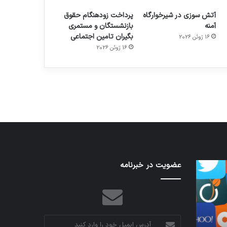
آتش سوزی در شیرخوارگاه
پرداخت زودهنگام حقوق
آمنه
بازنشستگان و مستمری
بگیران تامین اجتماعی
16 ژوئن 2026
م
هدفون های 2023
16 ژوئن 2026
توسط ژاکت
در دسامبر 12, 2022
نخستین
عضویت در خبرنامه
تدابیر
وسیله
زمانی
کاملا
خواب
خودران
و
نقلیه
بیداری
اپل
آدرس