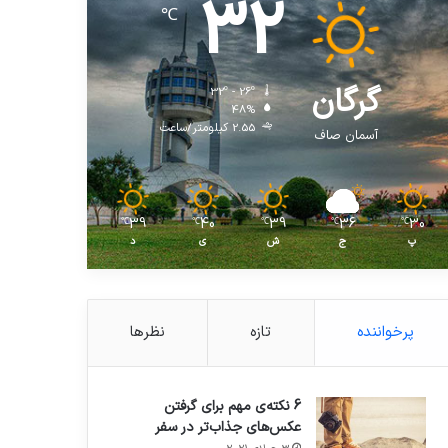
32
℃
گرگان
32º - 26º
48%
2.55 کیلومتر/ساعت
آسمان صاف
39
40
39
36
30
℃
℃
℃
℃
℃
پ
ج
ش
ی
د
پرخواننده
تازه
نظرها
6 نکته‌ی مهم برای گرفتن
عکس‌های جذاب‌تر در سفر