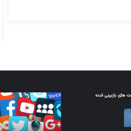
ورزش با ساعت هوشمند
عکاسی با طع
توسط ژاکت
توسط ژاکت
در دسامبر 12, 2022
در دسامبر 12, 2022
 های بازبینی شده
کدام
برنامه‌های
ند
پیام‌رسان
اطلاعات
کاربران
ا
را