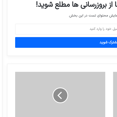
 از بروزرسانی ها مطلع شوید!
قاتل ستایش اواخر مهر اعدام می‌شود.
نمایش محتوای تست در این بخش.
حضور حاکم دبی به همراه همسر و دختر و
پسرش (ولیعهد) در مسابقات سوارکاری لندن
شرایط معافیت از سربازی در سال 97
ثبت سفارش واردات مواد اولیه، قطعات و
ملزومات ضروری خطوط تولید را تا سقف ۳۰۰
میلیون دلار بدون انتقال ارز