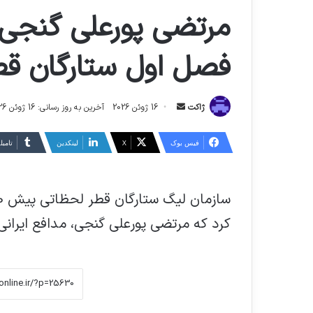
فصل اول ستارگان قط
ارسال
ژاکت
16 ژوئن 2026
آخرین به روز رسانی: 16 ژوئن 2026
ایمیل
فیس بوک
X
لینکدین
‫تامبل
کرد که مرتضی پورعلی گنجی، مدافع ایرانی 