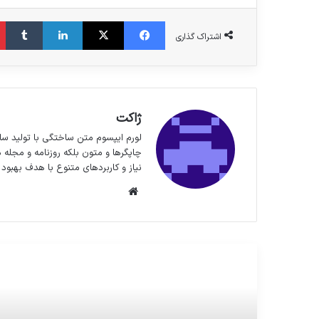
فیس بوک
X
لینکدین
‫تا
اشتراک گذاری
ژاکت
لورم ایپسوم متن ساختگی با تولید سا
چاپگرها و متون بلکه روزنامه و مجله 
نیاز و کاربردهای متنوع با هدف بهبود 
وبسایت
مطالعه بعدی