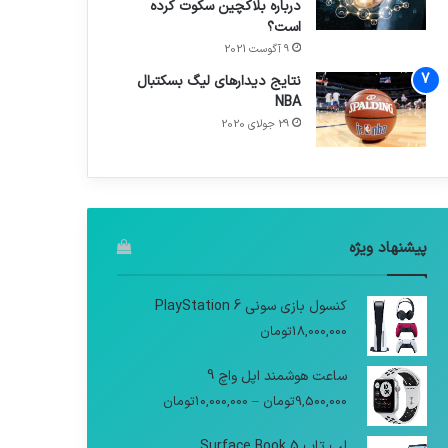
درباره بلاکچین سکوت کرده
است؟
9 آگوست 2021
نتایج دیدار‌های لیگ بسکتبال
NBA
29 جولای 2020
پیشنهاد ویژه
کنسول بازی سونی PlayStation 6
18,000,000
تومان
ساعت هوشمند اپل واچ 9
9,500,000
تومان
–
10,000,000
تومان
لپ تاپ Surface Book 5