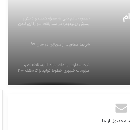
م
حضور حاکم دبی به همراه همسر و دختر و
پسرش (ولیعهد) در مسابقات سوارکاری لندن
شرایط معافیت از سربازی در سال 97
ثبت سفارش واردات مواد اولیه، قطعات و
ملزومات ضروری خطوط تولید را تا سقف ۳۰۰
میلیون دلار بدون انتقال ارز
برنامه مسابقات مهم امروز و پخش
تلویزیونی
کمبود ویتامین D ، افسردگی های بعد از
د محصول از ما
زایمان را افزایش می دهد