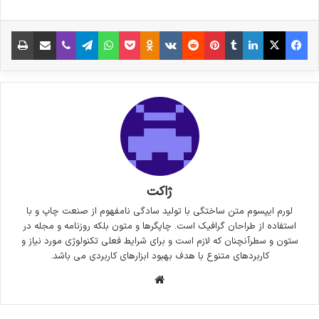
فیس بوک
X
لینکدین
‫تامبلر
‫پین‌ترست
‫رددیت
‫VKontakte
پاکت
واتس آپ
‫Odnoklassniki
تلگرام
وایبر
اشتراک گذاری از طریق ایمیل
چاپ
ژاکت
لورم ایپسوم متن ساختگی با تولید سادگی نامفهوم از صنعت چاپ و با
استفاده از طراحان گرافیک است. چاپگرها و متون بلکه روزنامه و مجله در
ستون و سطرآنچنان که لازم است و برای شرایط فعلی تکنولوژی مورد نیاز و
کاربردهای متنوع با هدف بهبود ابزارهای کاربردی می باشد.
وبسایت