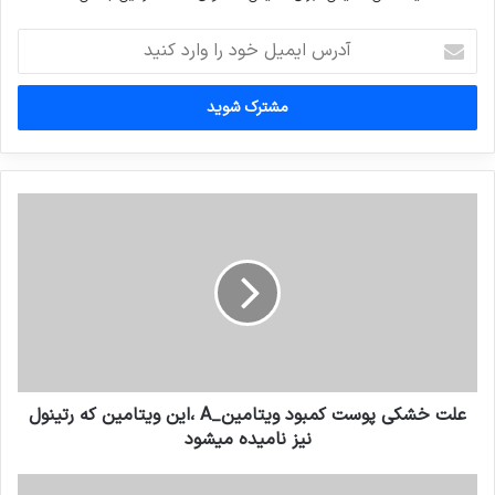
آدرس
ایمیل
خود
را
وارد
کنید
علت خشکی پوست کمبود ویتامین_A ،این ویتامین که رتینول
نیز نامیده میشود