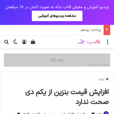
ویدیو آموزش و معرفی قالب جنّه به صورت کامل در 18 سرفصل
مشاهده ویدیوهای آموزشی
پرداخت زودهنگام حقوق بازنشستگان و مستمری بگیران تامین اجتماعی
منو
ورود
دیدن سبد خرید
تغییر پو
جس
خانه
افزايش قيمت بنزين از يكم دی
صحت ندارد
ارسال