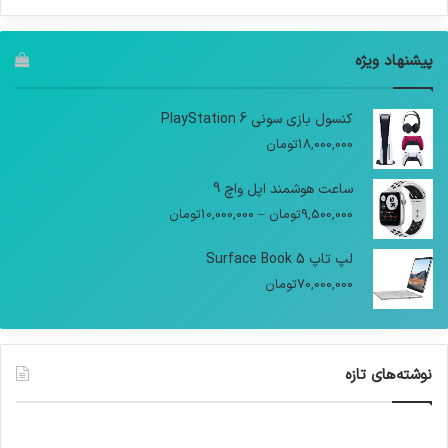
پیشنهاد ویژه
کنسول بازی سونی PlayStation 6
18,000,000
تومان
ساعت هوشمند اپل واچ 9
9,500,000
تومان
–
10,000,000
تومان
لپ تاپ Surface Book 5
70,000,000
تومان
نوشته‌های تازه