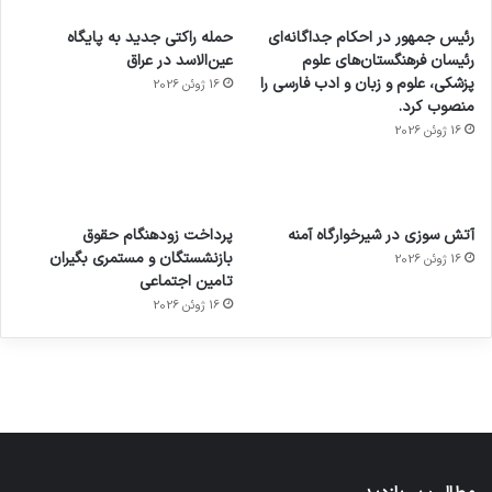
رئیس جمهور در احکام جداگانه‌ای
حمله راکتی جدید به پایگاه
رئیسان فرهنگستان‌های علوم
عین‌الاسد در عراق
پزشکی، علوم و زبان و ادب فارسی را
16 ژوئن 2026
منصوب کرد.
16 ژوئن 2026
آماده
ی سفر
عکاسی
هدفون
ورزش با
برای
مجازی
با طعم
های
آتش سوزی در شیرخوارگاه آمنه
پرداخت زودهنگام حقوق
ساعت
کشف
…
2023
بازنشستگان و مستمری بگیران
16 ژوئن 2026
هوشمند
توسط
توسط
توسط
توسط
تامین اجتماعی
ژاکت
ژاکت
توسط
ژاکت
ژاکت
در
در
ژاکت
16 ژوئن 2026
در
در
دسامبر
دسامبر
در دسامبر
دسامبر
دسامبر
12, 2022
12, 2022
12, 2022
12, 2022
12, 2022