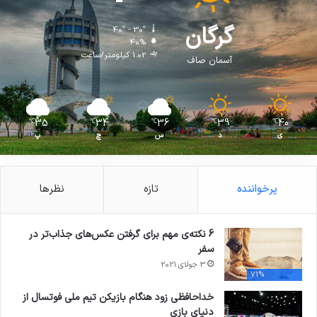
گرگان
40º - 30º
40%
1.02 کیلومتر/ساعت
آسمان صاف
35
34
36
39
40
℃
℃
℃
℃
℃
ی
د
س
چ
پ
پرخواننده
تازه
نظرها
6 نکته‌ی مهم برای گرفتن عکس‌های جذاب‌تر در
سفر
3 جولای 2021
71%
خداحافظی زود هنگام بازیکن تیم ملی فوتسال از
دنیای بازی