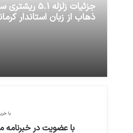
جزئیات زلزله 5.1 ریشت
ذهاب از زبان استاندار کرمان
با خری
با عضویت در خبرنامه ما