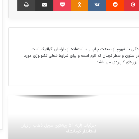
چین: اپیدمی ویروس کرونا در داخل کشور
مرحله اوج را پشت سرگذاشته
گودبرداری غیراصولی حادثه آفرید
دگی نامفهوم از صنعت چاپ و با استفاده از طراحان گرافیک است.
در ستون و سطرآنچنان که لازم است و برای شرایط فعلی تکنولوژی مورد
ابزارهای کاربردی می باشد.
تصادف هولناک ۳۰ خودروی سنگین و سبک
در جاده مشهد-سبزوار
تمرین مشترک ناوهای نیروی دریایی ارتش با
ناوهای ارتش چین، در تنگه هرمز آغاز شد
جزئیات زلزله 5.1 ریشتری سرپل ذهاب از زبان
استاندار کرمانشاه