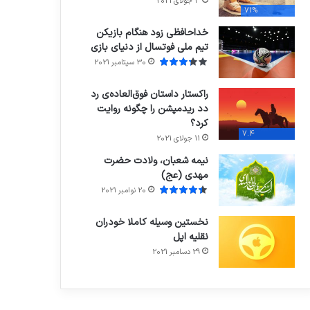
3 جولای 2021
71%
خداحافظی زود هنگام بازیکن
تیم ملی فوتسال از دنیای بازی
30 سپتامبر 2021
راکستار داستان فوق‌العاده‌ی رد
دد ریدمپشن را چگونه روایت
کرد؟
7.4
11 جولای 2021
نیمه شعبان، ولادت حضرت
مهدی (عج)
20 نوامبر 2021
نخستین وسیله کاملا خودران
نقلیه اپل
29 دسامبر 2021