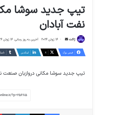
تیپ جدید سوشا مکا
نفت آبادان
ارسال
ژاکت
16 ژوئن 2026
آخرین به روز رسانی: 16 ژوئن 2026
ایمیل
فیس بوک
X
لینکدین
‫تامبل
تیپ جدید سوشا مکانی دروازبان صنعت نف
فیس بوک
X
لینکدین
‫تا