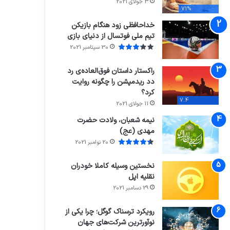
3 جولای 2021
71%
خداحافظی زود هنگام بازیکن
تیم ملی فوتسال از دنیای بازی
30 سپتامبر 2021
راکستار داستان فوق‌العاده‌ی رد
دد ریدمپشن را چگونه روایت
کرد؟
7.4
11 جولای 2021
نیمه شعبان، ولادت حضرت
مهدی (عج)
20 نوامبر 2021
نخستین وسیله کاملا خودران
نقلیه اپل
29 دسامبر 2021
رویکرد ترسناک گوگل؛ چرا یکی از
نوآورترین شرکت‌های جهان