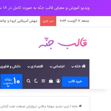
ویدیو آموزش و معرفی قالب جنّه به صورت کامل در 18 سرفصل
جمعه, 7 آگوست 2026
جهش آمریکایی کرونا و چالشی
خبر فوری
خانه
اجتماعی
اقتصادی
دانش و فناوری
10
مقاله
ورود
سایدبار
دیدن سبد خرید
تغییر پوسته
جستجو برای
خرید قالب
محبوب
خانه
/
تیپ جدید سوشا مکانی دروازبان صنعت نفت آبادان