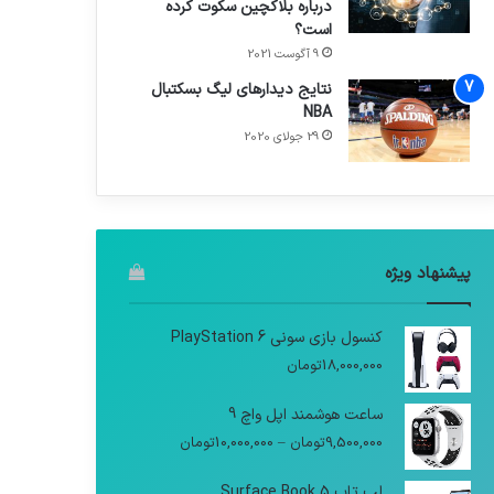
درباره بلاکچین سکوت کرده
است؟
9 آگوست 2021
نتایج دیدار‌های لیگ بسکتبال
NBA
29 جولای 2020
پیشنهاد ویژه
کنسول بازی سونی PlayStation 6
18,000,000
تومان
ساعت هوشمند اپل واچ 9
9,500,000
تومان
–
10,000,000
تومان
لپ تاپ Surface Book 5