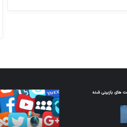
ورزش با ساعت هوشمند
عکاسی با طع
توسط ژاکت
توسط ژاکت
در دسامبر 12, 2022
در دسامبر 12, 2022
 های بازبینی شده
کدام
برنامه‌های
ند
پیام‌رسان
اطلاعات
کاربران
ا
را