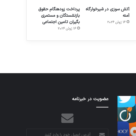
آتش سوزی در شیرخوارگاه
پرداخت زودهنگام حقوق
آمنه
بازنشستگان و مستمری
بگیران تامین اجتماعی
16 ژوئن 2026
م
هدفون های 2023
16 ژوئن 2026
توسط ژاکت
در دسامبر 12, 2022
نخستین
عضویت در خبرنامه
تدابیر
وسیله
زمانی
کاملا
خواب
خودران
و
نقلیه
بیداری
اپل
آدرس