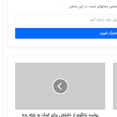
جزئیات زلزله 5.1 ریشتری سرپل ذهاب از زبان
نمایش محتوای تست در این بخش.
استاندار کرمانشاه
ﮐﻮﻩ Tianmen ﺩﺭﺍﺳﺘﺎﻥ ﻫﻮﻧﺎﻥ ﮐﺸﻮﺭ ﭼﯿﻦ
چین: اپیدمی ویروس کرونا در داخل کشور
مرحله اوج را پشت سرگذاشته
گودبرداری غیراصولی حادثه آفرید
روایت یانگوم از دلایلش برای کمک به زلزله‌ زده