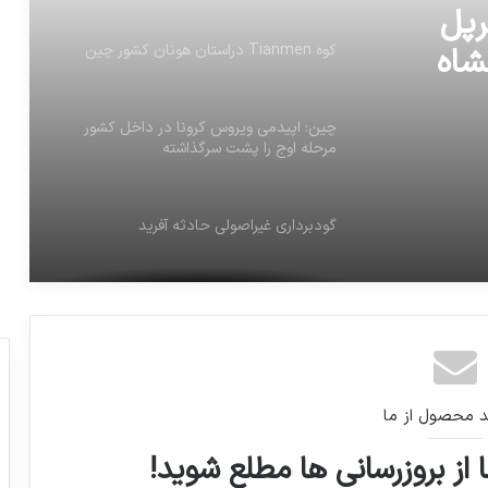
ری سرپل
شاه
ﮐﻮﻩ Tianmen ﺩﺭﺍﺳﺘﺎﻥ ﻫﻮﻧﺎﻥ ﮐﺸﻮﺭ ﭼﯿﻦ
چین: اپیدمی ویروس کرونا در داخل کشور
مرحله اوج را پشت سرگذاشته
گودبرداری غیراصولی حادثه آفرید
تصادف هولناک ۳۰ خودروی سنگین و سبک
در جاده مشهد-سبزوار
تمرین مشترک ناوهای نیروی دریایی ارتش با
د محصول از ما
ناوهای ارتش چین، در تنگه هرمز آغاز شد
 از بروزرسانی ها مطلع شوید!