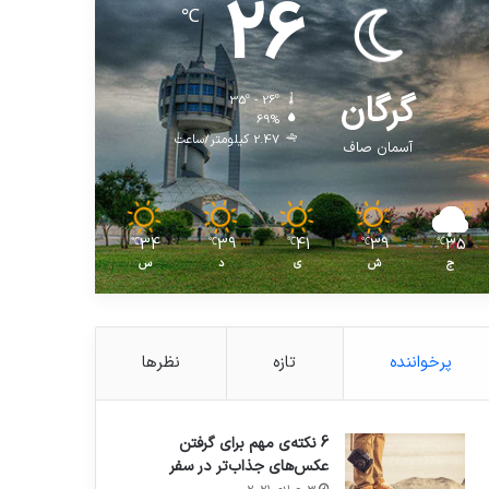
26
℃
گرگان
35º - 26º
69%
2.47 کیلومتر/ساعت
آسمان صاف
34
39
41
39
35
℃
℃
℃
℃
℃
ج
ش
ی
د
س
پرخواننده
تازه
نظرها
6 نکته‌ی مهم برای گرفتن
عکس‌های جذاب‌تر در سفر