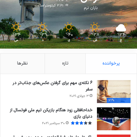
3.61 کیلومتر/ساعت
باران نرم
34
39
40
38
34
℃
℃
℃
℃
℃
ج
ش
ی
د
س
پرخواننده
تازه
نظرها
6 نکته‌ی مهم برای گرفتن عکس‌های جذاب‌تر در
سفر
3 جولای 2021
71%
خداحافظی زود هنگام بازیکن تیم ملی فوتسال از
دنیای بازی
30 سپتامبر 2021