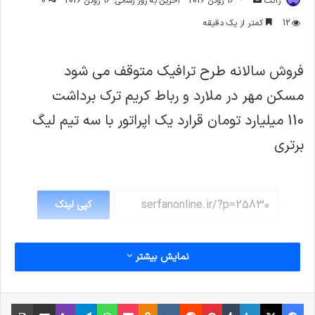
ژاکت
16 ژوئن 2026
آخرین به روز رسانی: 16 ژوئن 2026
0
ایمیل
12
کمتر از یک دقیقه
فروش سالانه طرح ترافیک متوقف می شود
مسکن مهر در ملارد و رباط کریم ترک برداشت
110 میلیارد تومان قرارد یک اپراتور با سه تیم لیگ
برتری
کپی لینک
نمایش بیشتر
فیس بوک
X
لینکدین
‫تامبلر
‫پین‌ترست
‫رددیت
‫VKontakte
پاکت
واتس آپ
‫Odnoklassniki
تلگرام
وایبر
اشتراک گذاری از طریق ایمیل
چاپ