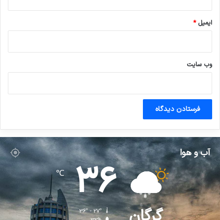
ایمیل
*
وب‌ سایت
آب و هوا
36
℃
گرگان
36º - 27º
32%