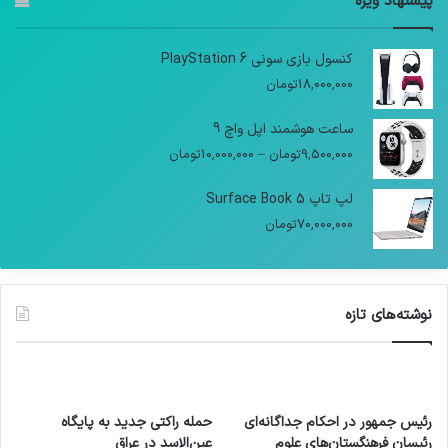
پیشنهاد ویژه
کنسول بازی سونی PlayStation 6
18,000,000
تومان
ساعت هوشمند اپل واچ 9
9,500,000
تومان
–
10,000,000
تومان
لپ تاپ Surface Book 5
70,000,000
تومان
نوشته‌های تازه
رئیس جمهور در احکام جداگانه‌ای
حمله راکتی جدید به پایگاه
رئیسان فرهنگستان‌های علوم
عین‌الاسد در عراق