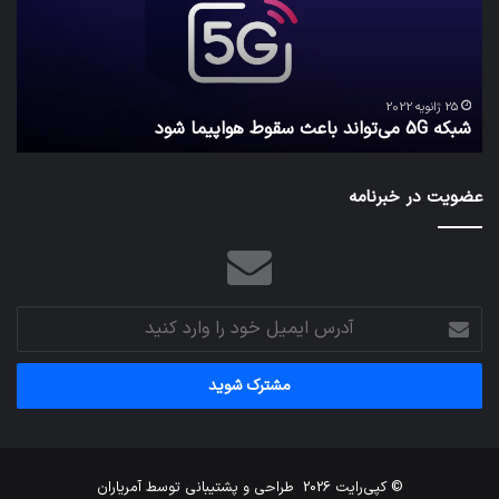
سقوط
کارب
هواپیما
را
شود
واقع
امن
ک
نگه
25 ژانویه 2022
شبکه 5G می‌تواند باعث سقوط هواپیما شود
م
می‌
عضویت در خبرنامه
آدرس
ایمیل
خود
را
وارد
کنید
© کپی‌رایت 2026
طراحی و پشتیبانی توسط
آمریاران