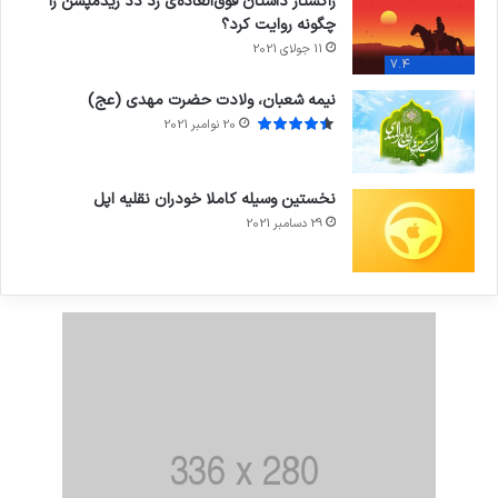
راکستار داستان فوق‌العاده‌ی رد دد ریدمپشن را
چگونه روایت کرد؟
11 جولای 2021
7.4
نیمه شعبان، ولادت حضرت مهدی (عج)
20 نوامبر 2021
نخستین وسیله کاملا خودران نقلیه اپل
29 دسامبر 2021