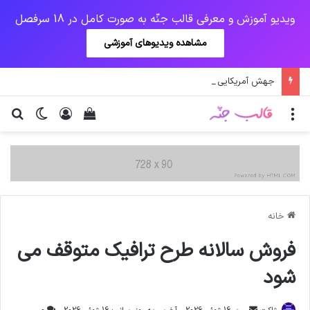
ویدیو آموزش و معرفی قالب جنّه به صورت کامل در 18 سرفصل
مشاهده ویدیوهای آموزشی
جهش آمریکایی کرونا و چالشی جدید برای واکسن/ آغاز توزیع واکسن از سوی اتحادیه کوواکس
منو
ورود
دیدن سبد خرید
تغییر پو
جس
خانه
فروش سالانه طرح ترافیک متوقف می
شود
ارسال