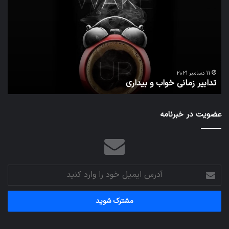
خواب
احت
و
زیاد
بیداری
در
مج
تش
تص
ا
می‌
11 دسامبر 2021
تدابیر زمانی خواب و بیداری
م
عضویت در خبرنامه
آدرس
ایمیل
خود
را
وارد
کنید