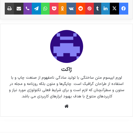
فیس بوک
X
لینکدین
‫تامبلر
‫پین‌ترست
‫رددیت
‫VKontakte
پاکت
واتس آپ
‫Odnoklassniki
تلگرام
وایبر
اشتراک گذاری از طریق ایمیل
چاپ
ژاکت
لورم ایپسوم متن ساختگی با تولید سادگی نامفهوم از صنعت چاپ و با
استفاده از طراحان گرافیک است. چاپگرها و متون بلکه روزنامه و مجله در
ستون و سطرآنچنان که لازم است و برای شرایط فعلی تکنولوژی مورد نیاز و
کاربردهای متنوع با هدف بهبود ابزارهای کاربردی می باشد.
وبسایت