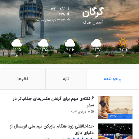
گرگان
39º - 28º
19%
3.32 کیلومتر/ساعت
آسمان صاف
35
35
34
37
39
℃
℃
℃
℃
℃
د
س
چ
پ
ج
پرخواننده
تازه
نظرها
6 نکته‌ی مهم برای گرفتن عکس‌های جذاب‌تر در
سفر
3 جولای 2021
71%
خداحافظی زود هنگام بازیکن تیم ملی فوتسال از
دنیای بازی