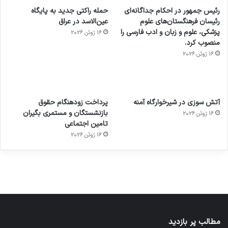
رئیس جمهور در احکام جداگانه‌ای
حمله راکتی جدید به پایگاه
رئیسان فرهنگستان‌های علوم
عین‌الاسد در عراق
پزشکی، علوم و زبان و ادب فارسی را
16 ژوئن 2026
منصوب کرد.
16 ژوئن 2026
آماده
ی سفر
عکاسی
هدفون
ورزش با
برای
مجازی
با طعم
های
آتش سوزی در شیرخوارگاه آمنه
پرداخت زودهنگام حقوق
ساعت
کشف
…
2023
بازنشستگان و مستمری بگیران
16 ژوئن 2026
هوشمند
توسط
توسط
توسط
توسط
تامین اجتماعی
ژاکت
ژاکت
توسط
ژاکت
ژاکت
در
در
ژاکت
16 ژوئن 2026
در
در
دسامبر
دسامبر
در دسامبر
دسامبر
دسامبر
12, 2022
12, 2022
12, 2022
12, 2022
12, 2022
مطالب پر بازدید