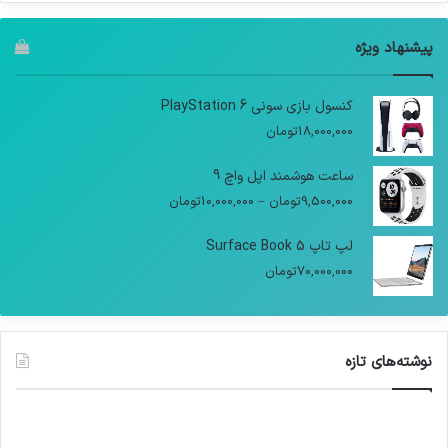
پیشنهاد ویژه
کنسول بازی سونی PlayStation 6
18,000,000
تومان
ساعت هوشمند اپل واچ 9
9,500,000
تومان
–
10,000,000
تومان
لپ تاپ Surface Book 5
70,000,000
تومان
نوشته‌های تازه