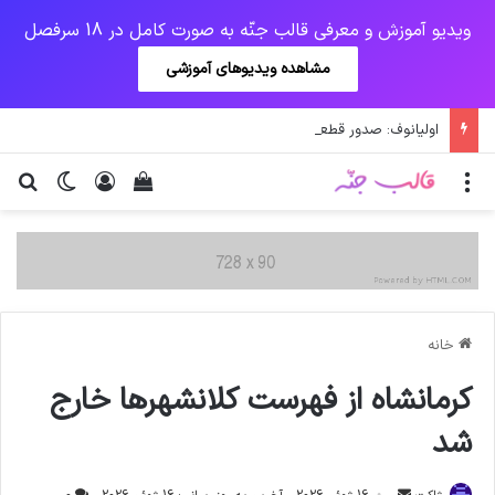
ویدیو آموزش و معرفی قالب جنّه به صورت کامل در 18 سرفصل
مشاهده ویدیوهای آموزشی
اولیانوف: صدور قطعنامه‌های علیه ایران احیای برجام را دشوار می‌کند
منو
ورود
دیدن سبد خرید
تغییر پو
جس
خانه
کرمانشاه از فهرست کلانشهرها خارج
شد
ارسال