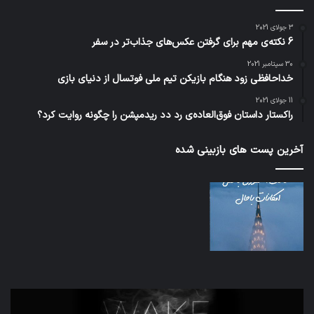
3 جولای 2021
6 نکته‌ی مهم برای گرفتن عکس‌های جذاب‌تر در سفر
30 سپتامبر 2021
خداحافظی زود هنگام بازیکن تیم ملی فوتسال از دنیای بازی
11 جولای 2021
راکستار داستان فوق‌العاده‌ی رد دد ریدمپشن را چگونه روایت کرد؟
آخرین پست های بازبینی شده
تدابیر
اف‌ا
زمانی
به