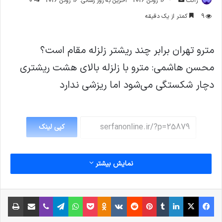
ژاکت
16 ژوئن 2026
آخرین به روز رسانی: 16 ژوئن 2026
0
ایمیل
9
کمتر از یک دقیقه
مترو تهران برابر چند ریشتر زلزله مقام است؟
محسن هاشمی: مترو با زلزله بالای هشت ریشتری
دچار شکستگی می‌شود اما ریزشی ندارد
کپی لینک
نمایش بیشتر
فیس بوک
X
لینکدین
‫تامبلر
‫پین‌ترست
‫رددیت
‫VKontakte
پاکت
واتس آپ
‫Odnoklassniki
تلگرام
وایبر
اشتراک گذاری از طریق ایمیل
چاپ