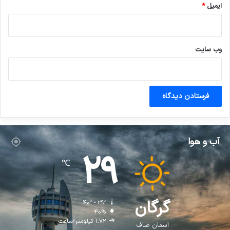
ایمیل
*
وب‌ سایت
آب و هوا
29
℃
گرگان
40º - 29º
40%
1.72 کیلومتر/ساعت
آسمان صاف