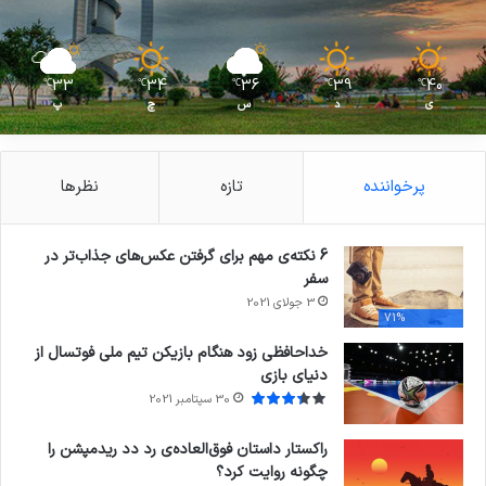
33
34
36
39
40
℃
℃
℃
℃
℃
ی
د
س
چ
پ
پرخواننده
تازه
نظرها
6 نکته‌ی مهم برای گرفتن عکس‌های جذاب‌تر در
سفر
3 جولای 2021
71%
خداحافظی زود هنگام بازیکن تیم ملی فوتسال از
دنیای بازی
30 سپتامبر 2021
راکستار داستان فوق‌العاده‌ی رد دد ریدمپشن را
چگونه روایت کرد؟