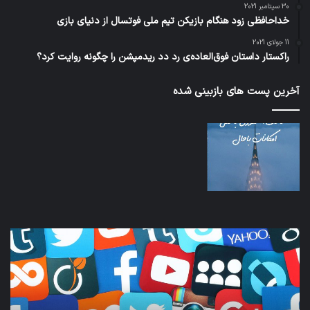
30 سپتامبر 2021
خداحافظی زود هنگام بازیکن تیم ملی فوتسال از دنیای بازی
11 جولای 2021
راکستار داستان فوق‌العاده‌ی رد دد ریدمپشن را چگونه روایت کرد؟
آخرین پست های بازبینی شده
کدام
نخس
برنامه‌های
وسی
پیام‌رسان
کامل
اطلاعات
خود
کاربران
نقلی
را
اپل