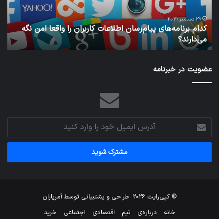
واقعا
امن
29 دسامبر 2021
کدام برنامه‌های پیام‌رسان اطلاعات کاربران را واقعا امن نگه
نگه
می‌دارند؟
ن
می‌دارند؟
عضویت در خبرنامه
آدرس
ایمیل
خود
را
وارد
کنید
© کپی‌رایت 2026
طراحی و پشتیبانی توسط
آمریاران
خانه
درباره‌ی
تیم
اقتصادی
اجتماعی
خرید