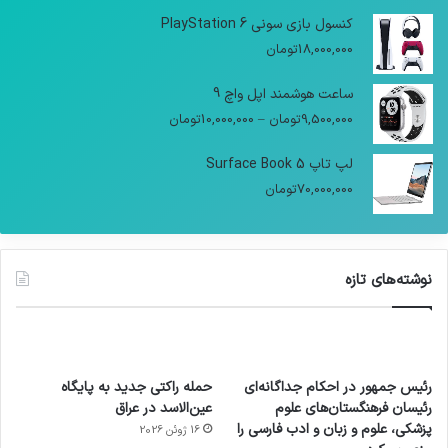
کنسول بازی سونی PlayStation 6
18,000,000
تومان
ساعت هوشمند اپل واچ 9
9,500,000
تومان
–
10,000,000
تومان
لپ تاپ Surface Book 5
70,000,000
تومان
نوشته‌های تازه
رئیس جمهور در احکام جداگانه‌ای
حمله راکتی جدید به پایگاه
رئیسان فرهنگستان‌های علوم
عین‌الاسد در عراق
پزشکی، علوم و زبان و ادب فارسی را
16 ژوئن 2026