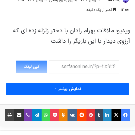
ژاکت
16 ژوئن 2026
آخرین به روز رسانی: 16 ژوئن 2026
0
ایمیل
13
کمتر از یک دقیقه
ویدیو: ملاقات بهرام رادان با دختر زلزله زده ای که
آرزوی دیدار با این بازیگر را داشت
کپی لینک
نمایش بیشتر
فیس بوک
X
لینکدین
‫تامبلر
‫پین‌ترست
‫رددیت
‫VKontakte
پاکت
واتس آپ
‫Odnoklassniki
تلگرام
وایبر
اشتراک گذاری از طریق ایمیل
چاپ