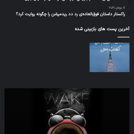
11 جولای 2021
راکستار داستان فوق‌العاده‌ی رد دد ریدمپشن را چگونه روایت کرد؟
آخرین پست های بازبینی شده
تدابیر
اف‌ا
زمانی
به
خواب
احت
و
زیاد
بیداری
در
مج
تش