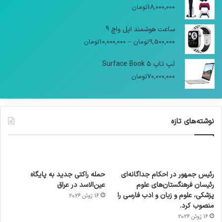
18,000,000
تومان
ساعت هوشمند اپل واچ 9
9,500,000
تومان
–
10,000,000
تومان
لپ تاپ Surface Book 5
70,000,000
تومان
نوشته‌های تازه
رئیس جمهور در احکام جداگانه‌ای
حمله راکتی جدید به پایگاه
رئیسان فرهنگستان‌های علوم
عین‌الاسد در عراق
پزشکی، علوم و زبان و ادب فارسی را
16 ژوئن 2026
منصوب کرد.
16 ژوئن 2026