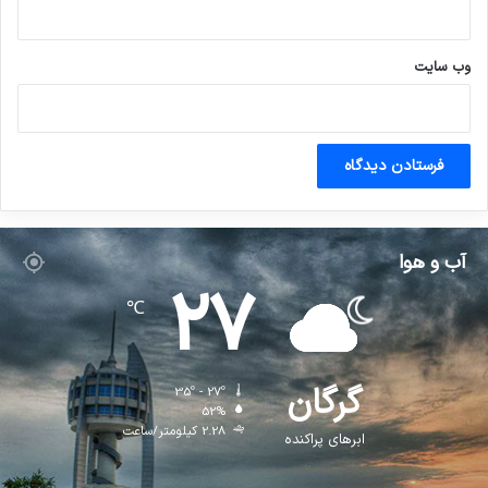
وب‌ سایت
آب و هوا
27
℃
گرگان
35º - 27º
52%
2.28 کیلومتر/ساعت
ابرهای پراکنده