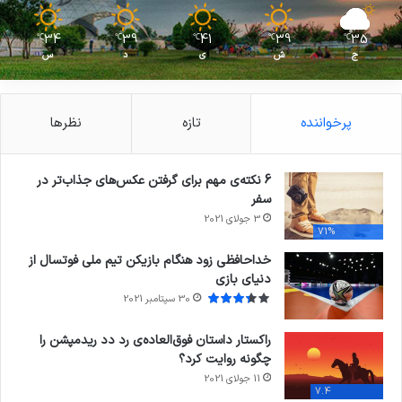
34
39
41
39
35
℃
℃
℃
℃
℃
ج
ش
ی
د
س
پرخواننده
تازه
نظرها
6 نکته‌ی مهم برای گرفتن عکس‌های جذاب‌تر در
سفر
3 جولای 2021
71%
خداحافظی زود هنگام بازیکن تیم ملی فوتسال از
دنیای بازی
30 سپتامبر 2021
راکستار داستان فوق‌العاده‌ی رد دد ریدمپشن را
چگونه روایت کرد؟
11 جولای 2021
7.4