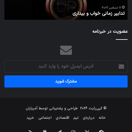
تص
ا
می‌
11 دسامبر 2021
تدابیر زمانی خواب و بیداری
م
عضویت در خبرنامه
آدرس
ایمیل
خود
را
وارد
کنید
© کپی‌رایت 2026
طراحی و پشتیبانی توسط
آمریاران
خانه
درباره‌ی
تیم
اقتصادی
اجتماعی
خرید