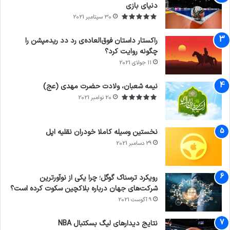
دنیای بازی
30 سپتامبر 2021
راکستار داستان فوق‌العاده‌ی رد دد ریدمپشن را
چگونه روایت کرد؟
11 جولای 2021
7.4
نیمه شعبان، ولادت حضرت مهدی (عج)
20 نوامبر 2021
نخستین وسیله کاملا خودران نقلیه اپل
29 دسامبر 2021
رویکرد ترسناک گوگل؛ چرا یکی از نوآورترین
شرکت‌های جهان درباره بلاکچین سکوت کرده است؟
9 آگوست 2021
نتایج دیدار‌های لیگ بسکتبال NBA