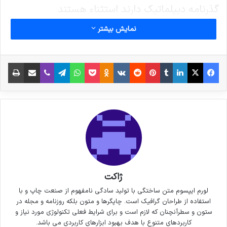
گذرنامه دیپلماتیک دارند استثناء هستند
نمایش بیشتر
نوشته های مشابه
فیس بوک
X
لینکدین
‫تامبلر
‫پین‌ترست
‫رددیت
‫VKontakte
پاکت
واتس آپ
‫Odnoklassniki
تلگرام
وایبر
اشتراک گذاری از طریق ایمیل
چاپ
6 نکته‌ی مهم برای گرفتن عکس‌های
جذاب‌تر در سفر
3 جولای 2021
خداحافظی زود هنگام بازیکن تیم
ملی فوتسال از دنیای بازی
30 سپتامبر 2021
ژاکت
لورم ایپسوم متن ساختگی با تولید سادگی نامفهوم از صنعت چاپ و با
استفاده از طراحان گرافیک است. چاپگرها و متون بلکه روزنامه و مجله در
کپی لینک
ستون و سطرآنچنان که لازم است و برای شرایط فعلی تکنولوژی مورد نیاز و
کاربردهای متنوع با هدف بهبود ابزارهای کاربردی می باشد.