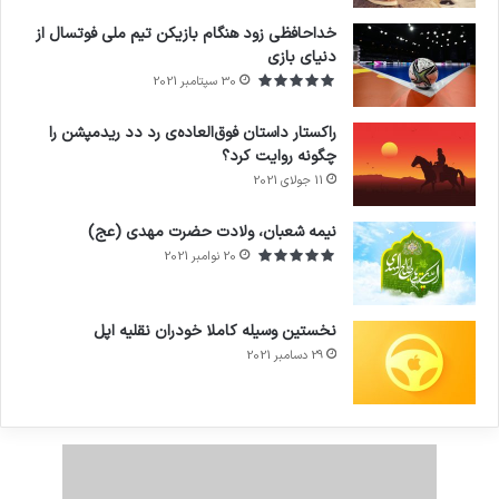
خداحافظی زود هنگام بازیکن تیم ملی فوتسال از
دنیای بازی
30 سپتامبر 2021
راکستار داستان فوق‌العاده‌ی رد دد ریدمپشن را
چگونه روایت کرد؟
11 جولای 2021
7.4
نیمه شعبان، ولادت حضرت مهدی (عج)
20 نوامبر 2021
نخستین وسیله کاملا خودران نقلیه اپل
29 دسامبر 2021