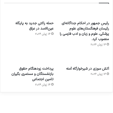
رئیس جمهور در احکام جداگانه‌ای
حمله راکتی جدید به پایگاه
رئیسان فرهنگستان‌های علوم
عین‌الاسد در عراق
پزشکی، علوم و زبان و ادب فارسی را
16 ژوئن 2026
منصوب کرد.
16 ژوئن 2026
آماده
ی سفر
عکاسی
هدفون
ورزش با
برای
مجازی
با طعم
های
آتش سوزی در شیرخوارگاه آمنه
پرداخت زودهنگام حقوق
ساعت
کشف
…
2023
بازنشستگان و مستمری بگیران
16 ژوئن 2026
هوشمند
توسط
توسط
توسط
توسط
تامین اجتماعی
ژاکت
ژاکت
توسط
ژاکت
ژاکت
در
در
ژاکت
16 ژوئن 2026
در
در
دسامبر
دسامبر
در دسامبر
دسامبر
دسامبر
12, 2022
12, 2022
12, 2022
12, 2022
12, 2022