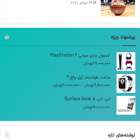
29 جولای 2020
پیشنهاد ویژه
کنسول بازی سونی PlayStation 6
18,000,000
تومان
ساعت هوشمند اپل واچ 9
9,500,000
تومان
–
10,000,000
تومان
لپ تاپ Surface Book 5
70,000,000
تومان
نوشته‌های تازه