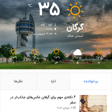
35
℃
گرگان
35º - 25º
33%
4.36 کیلومتر/ساعت
آسمان صاف
39
40
39
35
35
℃
℃
℃
℃
℃
پ
ج
ش
ی
د
پرخواننده
تازه
نظرها
6 نکته‌ی مهم برای گرفتن عکس‌های جذاب‌تر در
سفر
3 جولای 2021
71%