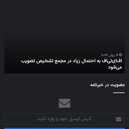
اف‌ای‌تی‌اف
شبک
به
5G
احتمال
می‌
زیاد
باع
در
سق
مجمع
هوا
تشخیص
شود
تصویب
16 ژوئن 2026
اف‌ای‌تی‌اف به احتمال زیاد در مجمع تشخیص تصویب
می‌شود
می‌شود
شبکه 
عضویت در خبرنامه
آدرس
ایمیل
خود