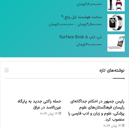
18,000,000
تومان
ساعت هوشمند اپل واچ 9
9,500,000
تومان
–
10,000,000
تومان
لپ تاپ Surface Book 5
70,000,000
تومان
نوشته‌های تازه
رئیس جمهور در احکام جداگانه‌ای
حمله راکتی جدید به پایگاه
رئیسان فرهنگستان‌های علوم
عین‌الاسد در عراق
پزشکی، علوم و زبان و ادب فارسی را
16 ژوئن 2026
منصوب کرد.
16 ژوئن 2026