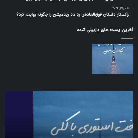
11 جولای 2021
راکستار داستان فوق‌العاده‌ی رد دد ریدمپشن را چگونه روایت کرد؟
آخرین پست های بازبینی شده
شبکه
کدا
5G
برنا
می‌تواند
پیا
باعث
اطل
سقوط
کارب
هواپیما
را
شود
واقع