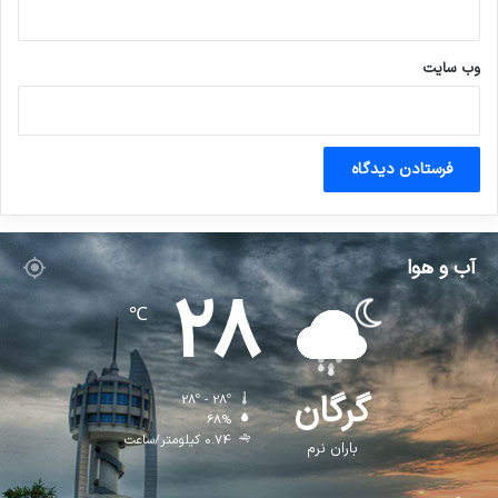
وب‌ سایت
آب و هوا
28
℃
گرگان
28º - 28º
68%
0.74 کیلومتر/ساعت
باران نرم