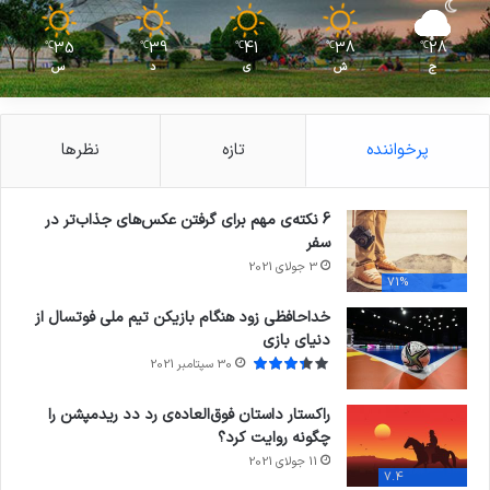
35
39
41
38
28
℃
℃
℃
℃
℃
ج
ش
ی
د
س
پرخواننده
تازه
نظرها
6 نکته‌ی مهم برای گرفتن عکس‌های جذاب‌تر در
سفر
3 جولای 2021
71%
خداحافظی زود هنگام بازیکن تیم ملی فوتسال از
دنیای بازی
30 سپتامبر 2021
راکستار داستان فوق‌العاده‌ی رد دد ریدمپشن را
چگونه روایت کرد؟
11 جولای 2021
7.4