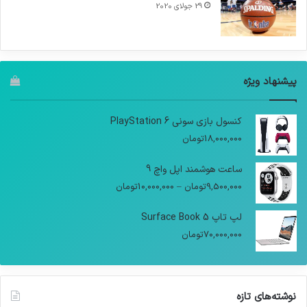
29 جولای 2020
پیشنهاد ویژه
کنسول بازی سونی PlayStation 6
18,000,000
تومان
ساعت هوشمند اپل واچ 9
9,500,000
تومان
–
10,000,000
تومان
لپ تاپ Surface Book 5
70,000,000
تومان
نوشته‌های تازه