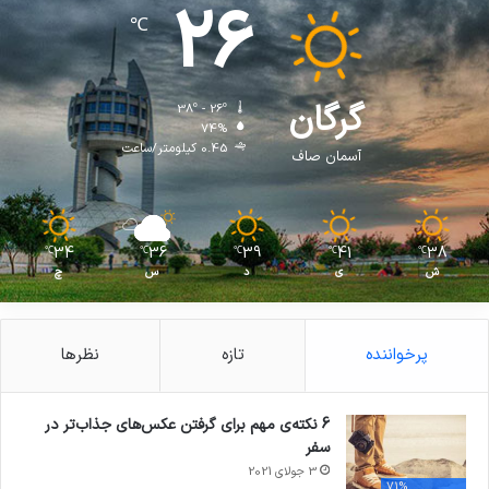
26
℃
گرگان
38º - 26º
74%
0.45 کیلومتر/ساعت
آسمان صاف
34
36
39
41
38
℃
℃
℃
℃
℃
ش
ی
د
س
چ
پرخواننده
تازه
نظرها
6 نکته‌ی مهم برای گرفتن عکس‌های جذاب‌تر در
سفر
3 جولای 2021
71%