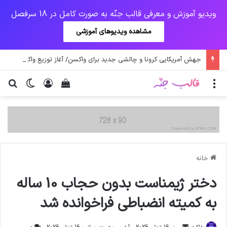
ویدیو آموزش و معرفی قالب جنّه به صورت کامل در 18 سرفصل
مشاهده ویدیوهای آموزشی
جهش آمریکایی کرونا و چالشی جدید برای واکسن/ آغاز توزیع واکسن از سوی اتحادیه کوواکس
منو
ورود
دیدن سبد خرید
تغییر پو
جس
خانه
دختر ژیمناست بدون حجاب 10 ساله
به کمیته انضباطی فراخوانده شد
ارسال