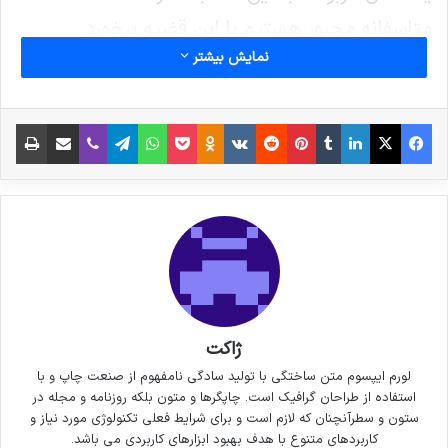
متاسفانه مجبور هستیم با این قضیه برخورد
نمایش بیشتر
انضباطی کنیم و با تصمیم کمیته انضباطی کاری که
باید انجام شود را به وزارت ورزش و جوانان ابلاغ
فیس بوک
X
لینکدین
‫تامبلر
‫پین‌ترست
‫رددیت
‫VKontakte
پاکت
واتس آپ
‫Odnoklassniki
تلگرام
وایبر
اشتراک گذاری از طریق ایمیل
چاپ
خواهیم کرد.
کپی لینک
ژاکت
لورم ایپسوم متن ساختگی با تولید سادگی نامفهوم از صنعت چاپ و با
استفاده از طراحان گرافیک است. چاپگرها و متون بلکه روزنامه و مجله در
ستون و سطرآنچنان که لازم است و برای شرایط فعلی تکنولوژی مورد نیاز و
کاربردهای متنوع با هدف بهبود ابزارهای کاربردی می باشد.