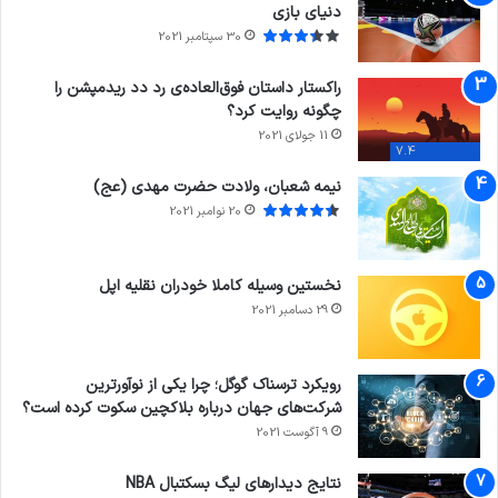
دنیای بازی
30 سپتامبر 2021
راکستار داستان فوق‌العاده‌ی رد دد ریدمپشن را
چگونه روایت کرد؟
11 جولای 2021
7.4
نیمه شعبان، ولادت حضرت مهدی (عج)
20 نوامبر 2021
نخستین وسیله کاملا خودران نقلیه اپل
29 دسامبر 2021
رویکرد ترسناک گوگل؛ چرا یکی از نوآورترین
شرکت‌های جهان درباره بلاکچین سکوت کرده است؟
9 آگوست 2021
نتایج دیدار‌های لیگ بسکتبال NBA