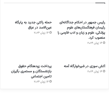
رئیس جمهور در احکام جداگانه‌ای
حمله راکتی جدید به پایگاه
رئیسان فرهنگستان‌های علوم
عین‌الاسد در عراق
پزشکی، علوم و زبان و ادب فارسی را
16 ژوئن 2026
منصوب کرد.
16 ژوئن 2026
آماده
ی سفر
عکاسی
هدفون
ورزش با
برای
مجازی
با طعم
های
آتش سوزی در شیرخوارگاه آمنه
پرداخت زودهنگام حقوق
ساعت
کشف
…
2023
بازنشستگان و مستمری بگیران
16 ژوئن 2026
هوشمند
توسط
توسط
توسط
توسط
تامین اجتماعی
ژاکت
ژاکت
توسط
ژاکت
ژاکت
در
در
ژاکت
16 ژوئن 2026
در
در
دسامبر
دسامبر
در دسامبر
دسامبر
دسامبر
12, 2022
12, 2022
12, 2022
12, 2022
12, 2022