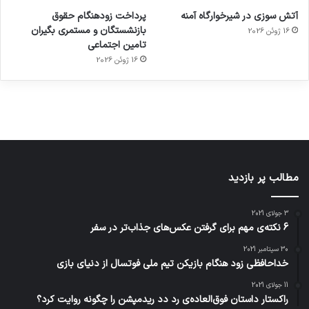
ورزش با
برای
مجازی
با طعم
های
آتش سوزی در شیرخوارگاه آمنه
پرداخت زودهنگام حقوق
ساعت
کشف
…
2023
بازنشستگان و مستمری بگیران
16 ژوئن 2026
هوشمند
توسط
توسط
توسط
توسط
تامین اجتماعی
ژاکت
ژاکت
توسط
ژاکت
ژاکت
در
در
ژاکت
16 ژوئن 2026
در
در
دسامبر
دسامبر
در دسامبر
دسامبر
دسامبر
12, 2022
12, 2022
12, 2022
12, 2022
12, 2022
مطالب پر بازدید
3 جولای 2021
6 نکته‌ی مهم برای گرفتن عکس‌های جذاب‌تر در سفر
30 سپتامبر 2021
خداحافظی زود هنگام بازیکن تیم ملی فوتسال از دنیای بازی
11 جولای 2021
راکستار داستان فوق‌العاده‌ی رد دد ریدمپشن را چگونه روایت کرد؟