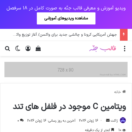
ویدیو آموزش و معرفی قالب جنّه به صورت کامل در 18 سرفصل
مشاهده ویدیوهای آموزشی
جهش آمریکایی کرونا و چالشی جدید برای واکسن/ آغاز توزیع واکسن از سوی اتحادیه کوواکس
منو
ورود
دیدن سبد خرید
تغییر پو
جس
خانه
ویتامین C موجود در فلفل های تند
ارسال
ژاکت
16 ژوئن 2026
آخرین به روز رسانی: 16 ژوئن 2026
0
ایمیل
10
کمتر از یک دقیقه