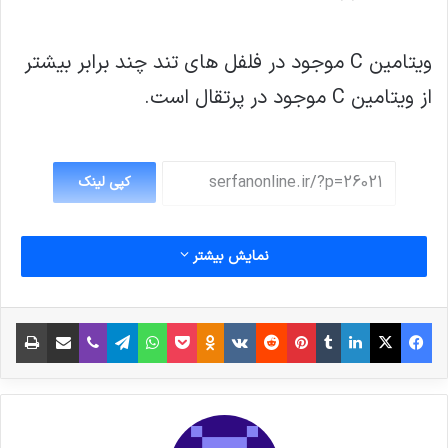
ویتامین C موجود در فلفل های تند چند برابر بیشتر
از ویتامین C موجود در پرتقال است.
کپی لینک
نمایش بیشتر
فیس بوک
X
لینکدین
‫تامبلر
‫پین‌ترست
‫رددیت
‫VKontakte
پاکت
واتس آپ
‫Odnoklassniki
تلگرام
وایبر
اشتراک گذاری از طریق ایمیل
چاپ