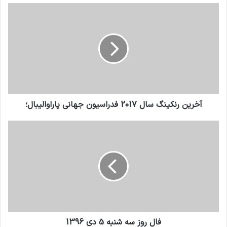
آخرین رنکینگ سال 2017 فدراسیون جهانی پاراوالیبال؛
فال روز سه شنبه 5 دی 1396