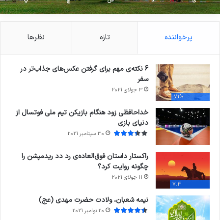
ی
د
س
چ
پ
پرخواننده
تازه
نظرها
6 نکته‌ی مهم برای گرفتن عکس‌های جذاب‌تر در
سفر
3 جولای 2021
71%
خداحافظی زود هنگام بازیکن تیم ملی فوتسال از
دنیای بازی
30 سپتامبر 2021
راکستار داستان فوق‌العاده‌ی رد دد ریدمپشن را
چگونه روایت کرد؟
11 جولای 2021
7.4
نیمه شعبان، ولادت حضرت مهدی (عج)
20 نوامبر 2021