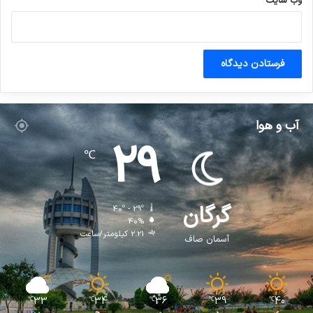
وب‌ سایت
آب و هوا
29
℃
گرگان
40º - 29º
40%
2.21 کیلومتر/ساعت
آسمان صاف
33
34
36
39
40
℃
℃
℃
℃
℃