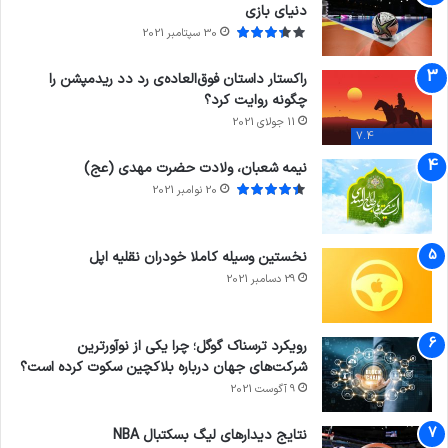
دنیای بازی
30 سپتامبر 2021
راکستار داستان فوق‌العاده‌ی رد دد ریدمپشن را
چگونه روایت کرد؟
11 جولای 2021
7.4
نیمه شعبان، ولادت حضرت مهدی (عج)
20 نوامبر 2021
نخستین وسیله کاملا خودران نقلیه اپل
29 دسامبر 2021
رویکرد ترسناک گوگل؛ چرا یکی از نوآورترین
شرکت‌های جهان درباره بلاکچین سکوت کرده است؟
9 آگوست 2021
نتایج دیدار‌های لیگ بسکتبال NBA