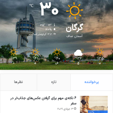
30
℃
گرگان
35º - 26º
43%
3.2 کیلومتر/ساعت
آسمان صاف
39
41
40
36
35
℃
℃
℃
℃
℃
پ
ج
ش
ی
د
پرخواننده
تازه
نظرها
6 نکته‌ی مهم برای گرفتن عکس‌های جذاب‌تر در
سفر
3 جولای 2021
71%