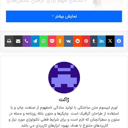
6 نکته‌ی مهم برای گرفتن عکس‌های
جذاب‌تر در سفر
نمایش بیشتر
3 جولای 2021
خداحافظی زود هنگام بازیکن تیم
فیس بوک
X
لینکدین
‫تامبلر
‫پین‌ترست
‫رددیت
‫VKontakte
پاکت
واتس آپ
‫Odnoklassniki
تلگرام
وایبر
اشتراک گذاری از طریق ایمیل
چاپ
ملی فوتسال از دنیای بازی
30 سپتامبر 2021
کپی لینک
ژاکت
لورم ایپسوم متن ساختگی با تولید سادگی نامفهوم از صنعت چاپ و با
استفاده از طراحان گرافیک است. چاپگرها و متون بلکه روزنامه و مجله در
ستون و سطرآنچنان که لازم است و برای شرایط فعلی تکنولوژی مورد نیاز و
کاربردهای متنوع با هدف بهبود ابزارهای کاربردی می باشد.