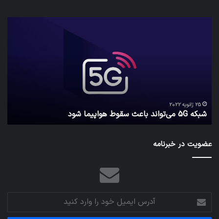
شبکه
کدا
5G
برنا
می‌تواند
پیا
باعث
اطل
سقوط
کارب
هواپیما
را
شود
واقع
امن
ک
نگه
25 ژانویه 2022
شبکه 5G می‌تواند باعث سقوط هواپیما شود
م
می‌
عضویت در خبرنامه
آدرس
ایمیل
خود