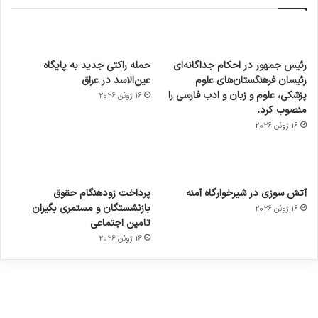
رئیس جمهور در احکام جداگانه‌ای
حمله راکتی جدید به پایگاه
رئیسان فرهنگستان‌های علوم
عین‌الاسد در عراق
پزشکی، علوم و زبان و ادب فارسی را
16 ژوئن 2026
منصوب کرد.
16 ژوئن 2026
آماده
ی سفر
عکاسی
هدفون
ورزش با
برای
مجازی
با طعم
های
آتش سوزی در شیرخوارگاه آمنه
پرداخت زودهنگام حقوق
ساعت
کشف
…
2023
بازنشستگان و مستمری بگیران
16 ژوئن 2026
هوشمند
توسط
توسط
توسط
توسط
تامین اجتماعی
ژاکت
ژاکت
توسط
ژاکت
ژاکت
در
در
ژاکت
16 ژوئن 2026
در
در
دسامبر
دسامبر
در دسامبر
دسامبر
دسامبر
12, 2022
12, 2022
12, 2022
12, 2022
12, 2022