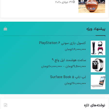
29 جولای 2020
پیشنهاد ویژه
کنسول بازی سونی PlayStation 6
18,000,000
تومان
ساعت هوشمند اپل واچ 9
9,500,000
تومان
–
10,000,000
تومان
لپ تاپ Surface Book 5
70,000,000
تومان
نوشته‌های تازه