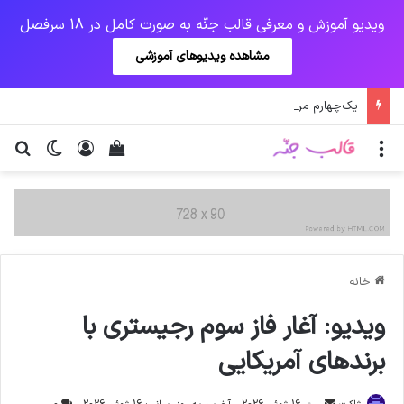
ویدیو آموزش و معرفی قالب جنّه به صورت کامل در 18 سرفصل
مشاهده ویدیوهای آموزشی
یک‌چهارم مرگ‌های روزانه کرونا در خوزستان / نگرانی از گسترش ویروس انگلیسی در تهران
منو
ورود
دیدن سبد خرید
تغییر پو
جس
خانه
ویدیو: آغار فاز سوم رجیستری با
برندهای آمریکایی
ارسال