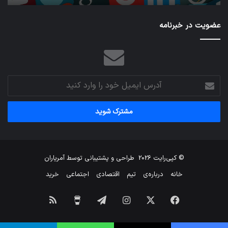
عضویت در خبرنامه
آدرس
ایمیل
خود
را
وارد
کنید
© کپی‌رایت 2026
طراحی و پشتیبانی توسط
آمریاران
خانه
درباره‌ی
تیم
اقتصادی
اجتماعی
خرید
فیس
X
اینستاگرام
تلگرام
برای
خوراک
بوک
من