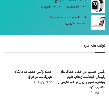
ساعت هوشمند اپل واچ 9
9,500,000
تومان
–
10,000,000
تومان
لپ تاپ Surface Book 5
70,000,000
تومان
نوشته‌های تازه
رئیس جمهور در احکام جداگانه‌ای
حمله راکتی جدید به پایگاه
رئیسان فرهنگستان‌های علوم
عین‌الاسد در عراق
پزشکی، علوم و زبان و ادب فارسی را
16 ژوئن 2026
منصوب کرد.
16 ژوئن 2026
آماده
ی سفر
عکاسی
هدفون