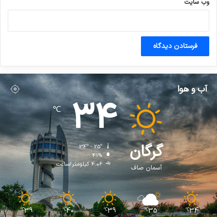
وب‌ سایت
آب و هوا
34
℃
گرگان
34º - 25º
41%
4.06 کیلومتر/ساعت
آسمان صاف
39
40
39
35
34
℃
℃
℃
℃
℃