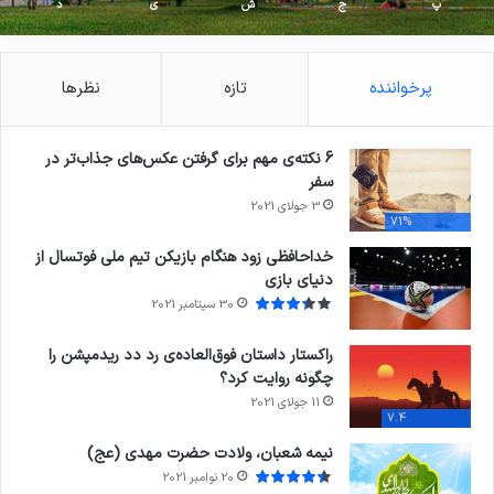
پ
ج
ش
ی
د
پرخواننده
تازه
نظرها
6 نکته‌ی مهم برای گرفتن عکس‌های جذاب‌تر در
سفر
3 جولای 2021
71%
خداحافظی زود هنگام بازیکن تیم ملی فوتسال از
دنیای بازی
30 سپتامبر 2021
راکستار داستان فوق‌العاده‌ی رد دد ریدمپشن را
چگونه روایت کرد؟
11 جولای 2021
7.4
نیمه شعبان، ولادت حضرت مهدی (عج)
20 نوامبر 2021