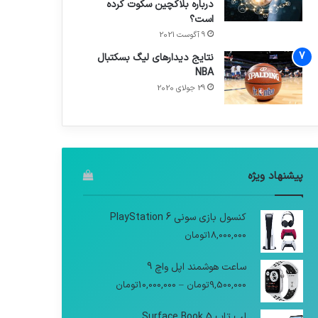
درباره بلاکچین سکوت کرده
است؟
9 آگوست 2021
نتایج دیدار‌های لیگ بسکتبال
NBA
29 جولای 2020
پیشنهاد ویژه
کنسول بازی سونی PlayStation 6
18,000,000
تومان
ساعت هوشمند اپل واچ 9
9,500,000
تومان
–
10,000,000
تومان
لپ تاپ Surface Book 5