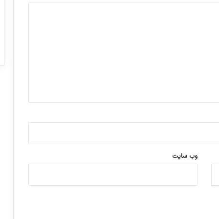
وب‌ سایت
ورزش با ساعت هوشمند
عکاسی با طع