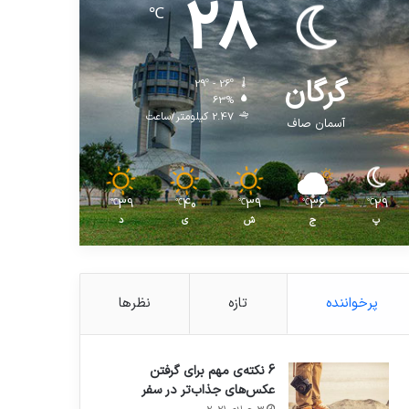
28
℃
گرگان
29º - 26º
63%
2.47 کیلومتر/ساعت
آسمان صاف
39
40
39
36
29
℃
℃
℃
℃
℃
پ
ج
ش
ی
د
پرخواننده
تازه
نظرها
6 نکته‌ی مهم برای گرفتن
عکس‌های جذاب‌تر در سفر