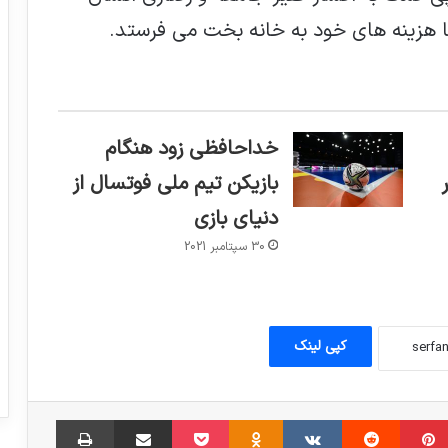
با هزینه های خود به خانه بخت می فرستد.
خداحافظی زود هنگام
بازیکن تیم ملی فوتسال از
دنیای بازی
30 سپتامبر 2021
کپی لینک
سپیدرود یک – استقلال دو
مبلر
‫پین‌ترست
‫رددیت
‫VKontakte
‫Odnoklassniki
پاکت
اشتراک گذاری از طریق ایمیل
چاپ