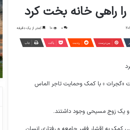
0
10
کمتر از یک دقیقه
ر
‫پین‌ترست
‫رددیت
پاکت
چاپ
الت «گجرات » با کمک وحمایت تاجر الماس
 کمک به اقشار فقیر جامعه و رفتاری انسان