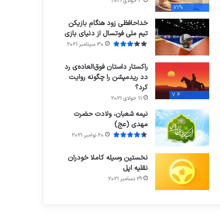
3 جولای 2021
71%
خداحافظی زود هنگام بازیکن
تیم ملی فوتسال از دنیای بازی
30 سپتامبر 2021
راکستار داستان فوق‌العاده‌ی رد
دد ریدمپشن را چگونه روایت
کرد؟
7.4
11 جولای 2021
نیمه شعبان، ولادت حضرت
مهدی (عج)
20 نوامبر 2021
نخستین وسیله کاملا خودران
نقلیه اپل
29 دسامبر 2021