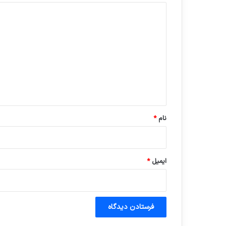
د
ی
د
گ
ا
ه
*
نام
*
ایمیل
*
آماده برای کشف
ی سفر مجازی …