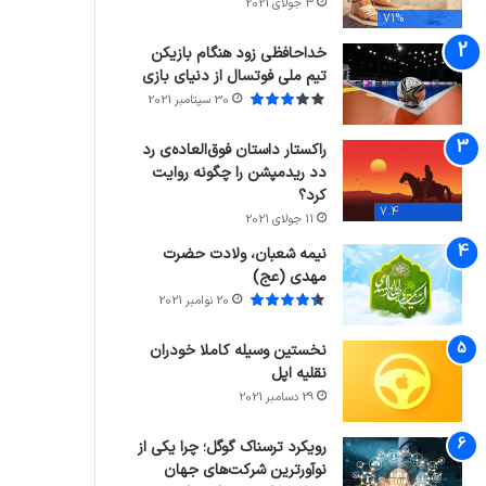
3 جولای 2021
71%
خداحافظی زود هنگام بازیکن
تیم ملی فوتسال از دنیای بازی
30 سپتامبر 2021
راکستار داستان فوق‌العاده‌ی رد
دد ریدمپشن را چگونه روایت
کرد؟
7.4
11 جولای 2021
نیمه شعبان، ولادت حضرت
مهدی (عج)
20 نوامبر 2021
نخستین وسیله کاملا خودران
نقلیه اپل
29 دسامبر 2021
رویکرد ترسناک گوگل؛ چرا یکی از
نوآورترین شرکت‌های جهان