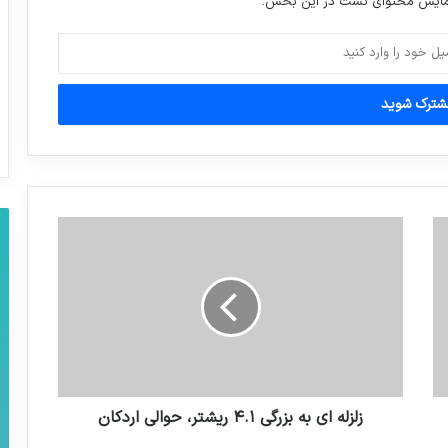
نمایش محتوای تست در این بخش.
سپیدرود یک – استقلال دو
نرخ بیکاری در کدام استان‌ها بیشتر و در کدام
استان‌ها کمتر است؟
مبالغ هنگفتی که پپ گواردیولا در سه باشگاه
بارسلوناصرف خرید بازیکن کرد.
تا 10روزآینده از بارندگی خبری نیست
زلزله ای به بزرگی ۴.۱ ریشتر، حوالی اردكان