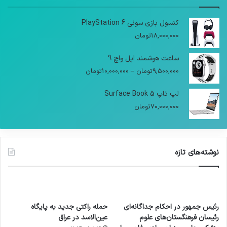
کنسول بازی سونی PlayStation 6
18,000,000
تومان
ساعت هوشمند اپل واچ 9
9,500,000
تومان
–
10,000,000
تومان
لپ تاپ Surface Book 5
70,000,000
تومان
نوشته‌های تازه
رئیس جمهور در احکام جداگانه‌ای
حمله راکتی جدید به پایگاه
رئیسان فرهنگستان‌های علوم
عین‌الاسد در عراق