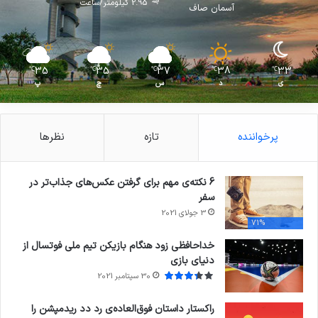
2.95 کیلومتر/ساعت
آسمان صاف
35
35
37
38
33
℃
℃
℃
℃
℃
ی
د
س
چ
پ
پرخواننده
تازه
نظرها
6 نکته‌ی مهم برای گرفتن عکس‌های جذاب‌تر در
سفر
3 جولای 2021
71%
خداحافظی زود هنگام بازیکن تیم ملی فوتسال از
دنیای بازی
30 سپتامبر 2021
راکستار داستان فوق‌العاده‌ی رد دد ریدمپشن را