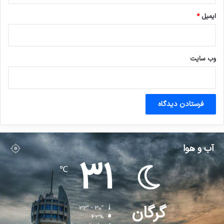
ایمیل
*
وب‌ سایت
آب و هوا
31
℃
گرگان
33º - 30º
43%