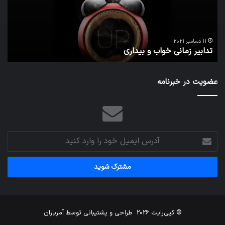
مج
تش
تص
ا
می‌
11 دسامبر 2021
تدابیر زمانی خواب و بیداری
م
عضویت در خبرنامه
آدرس
ایمیل
خود
را
وارد
کنید
© کپی‌رایت 2026
طراحی و پشتیبانی توسط
آمریاران