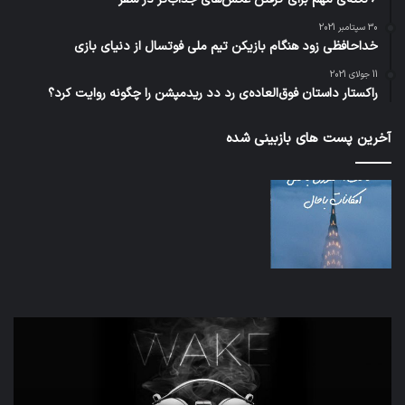
30 سپتامبر 2021
خداحافظی زود هنگام بازیکن تیم ملی فوتسال از دنیای بازی
11 جولای 2021
راکستار داستان فوق‌العاده‌ی رد دد ریدمپشن را چگونه روایت کرد؟
آخرین پست های بازبینی شده
تدابیر
اف‌ا
زمانی
به
خواب
احت
و
زیاد
بیداری
در