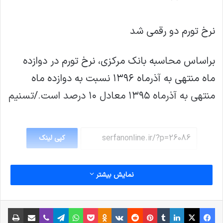
نرخ تورم دو رقمی شد
براساس محاسبه بانک مرکزی، نرخ تورم در دوازده
ماه منتهی به آذرماه ۱۳۹۶ نسبت به دوازده ماه
منتهی به آذرماه ۱۳۹۵ معادل ۱۰ درصد است./تسنیم
کپی لینک
نمایش بیشتر
فیس بوک
X
لینکدین
‫تامبلر
‫پین‌ترست
‫رددیت
‫VKontakte
پاکت
واتس آپ
‫Odnoklassniki
تلگرام
وایبر
اشتراک گذاری از طریق ایمیل
چاپ