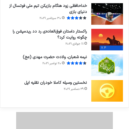
خداحافظی زود هنگام بازیکن تیم ملی فوتسال از
دنیای بازی
30 سپتامبر 2021
راکستار داستان فوق‌العاده‌ی رد دد ریدمپشن را
چگونه روایت کرد؟
11 جولای 2021
7.4
نیمه شعبان، ولادت حضرت مهدی (عج)
20 نوامبر 2021
نخستین وسیله کاملا خودران نقلیه اپل
29 دسامبر 2021