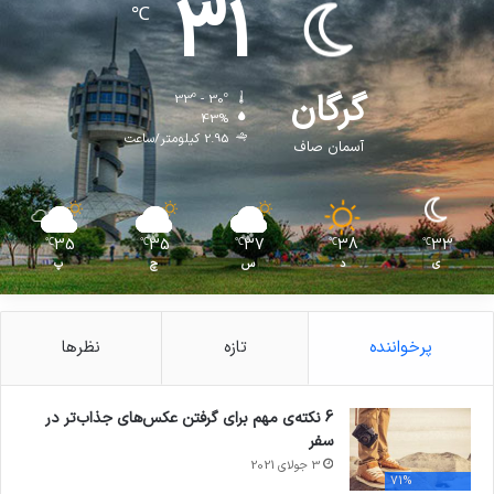
31
℃
گرگان
33º - 30º
43%
2.95 کیلومتر/ساعت
آسمان صاف
35
35
37
38
33
℃
℃
℃
℃
℃
ی
د
س
چ
پ
پرخواننده
تازه
نظرها
6 نکته‌ی مهم برای گرفتن عکس‌های جذاب‌تر در
سفر
3 جولای 2021
71%