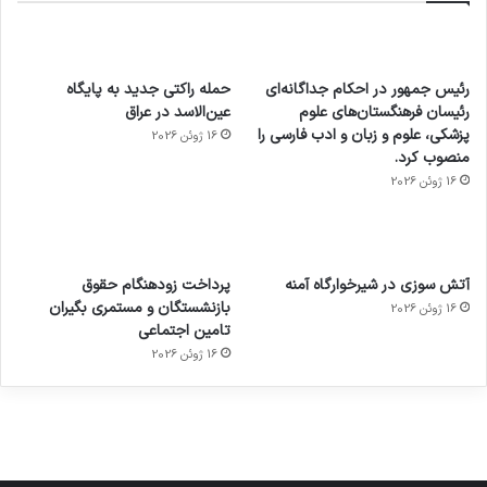
رئیس جمهور در احکام جداگانه‌ای
حمله راکتی جدید به پایگاه
رئیسان فرهنگستان‌های علوم
عین‌الاسد در عراق
پزشکی، علوم و زبان و ادب فارسی را
16 ژوئن 2026
منصوب کرد.
16 ژوئن 2026
آماده
ی سفر
عکاسی
هدفون
ورزش با
برای
مجازی
با طعم
های
آتش سوزی در شیرخوارگاه آمنه
پرداخت زودهنگام حقوق
ساعت
کشف
…
2023
بازنشستگان و مستمری بگیران
16 ژوئن 2026
هوشمند
توسط
توسط
توسط
توسط
تامین اجتماعی
ژاکت
ژاکت
توسط
ژاکت
ژاکت
در
در
ژاکت
16 ژوئن 2026
در
در
دسامبر
دسامبر
در دسامبر
دسامبر
دسامبر
12, 2022
12, 2022
12, 2022
12, 2022
12, 2022