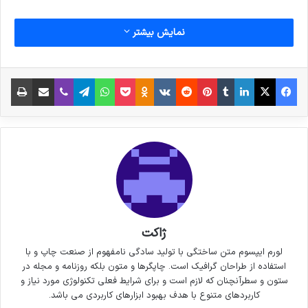
نمایش بیشتر
فیس بوک
X
لینکدین
‫تامبلر
‫پین‌ترست
‫رددیت
‫VKontakte
پاکت
واتس آپ
‫Odnoklassniki
تلگرام
وایبر
اشتراک گذاری از طریق ایمیل
چاپ
ژاکت
لورم ایپسوم متن ساختگی با تولید سادگی نامفهوم از صنعت چاپ و با
استفاده از طراحان گرافیک است. چاپگرها و متون بلکه روزنامه و مجله در
ستون و سطرآنچنان که لازم است و برای شرایط فعلی تکنولوژی مورد نیاز و
کاربردهای متنوع با هدف بهبود ابزارهای کاربردی می باشد.