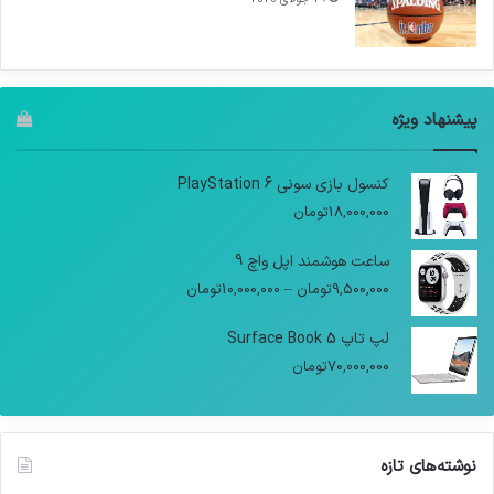
پیشنهاد ویژه
کنسول بازی سونی PlayStation 6
18,000,000
تومان
ساعت هوشمند اپل واچ 9
9,500,000
تومان
–
10,000,000
تومان
لپ تاپ Surface Book 5
70,000,000
تومان
نوشته‌های تازه