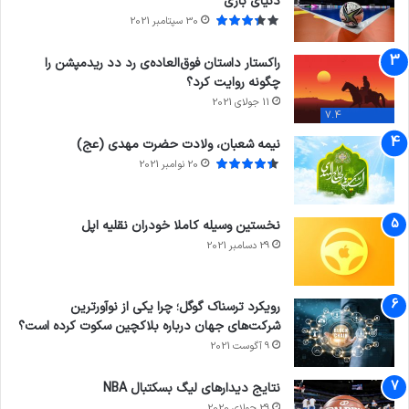
دنیای بازی
30 سپتامبر 2021
راکستار داستان فوق‌العاده‌ی رد دد ریدمپشن را
چگونه روایت کرد؟
11 جولای 2021
7.4
نیمه شعبان، ولادت حضرت مهدی (عج)
20 نوامبر 2021
نخستین وسیله کاملا خودران نقلیه اپل
29 دسامبر 2021
رویکرد ترسناک گوگل؛ چرا یکی از نوآورترین
شرکت‌های جهان درباره بلاکچین سکوت کرده است؟
9 آگوست 2021
نتایج دیدار‌های لیگ بسکتبال NBA
29 جولای 2020