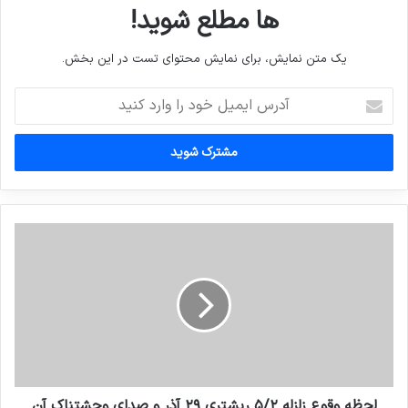
ها مطلع شوید!
یک متن نمایش، برای نمایش محتوای تست در این بخش.
آدرس
ایمیل
خود
را
وارد
کنید
لحظه وقوع زلزله ٥/٢ ريشتري ٢٩ آذر و صداي وحشتناك آن