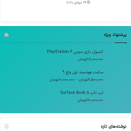
29 جولای 2020
پیشنهاد ویژه
کنسول بازی سونی PlayStation 6
18,000,000
تومان
ساعت هوشمند اپل واچ 9
9,500,000
تومان
–
10,000,000
تومان
لپ تاپ Surface Book 5
70,000,000
تومان
نوشته‌های تازه