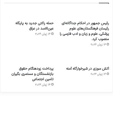
رئیس جمهور در احکام جداگانه‌ای
حمله راکتی جدید به پایگاه
رئیسان فرهنگستان‌های علوم
عین‌الاسد در عراق
پزشکی، علوم و زبان و ادب فارسی را
16 ژوئن 2026
منصوب کرد.
16 ژوئن 2026
آماده
ی سفر
عکاسی
هدفون
ورزش با
برای
مجازی
با طعم
های
آتش سوزی در شیرخوارگاه آمنه
پرداخت زودهنگام حقوق
ساعت
کشف
…
2023
بازنشستگان و مستمری بگیران
16 ژوئن 2026
هوشمند
توسط
توسط
توسط
توسط
تامین اجتماعی
ژاکت
ژاکت
توسط
ژاکت
ژاکت
در
در
ژاکت
16 ژوئن 2026
در
در
دسامبر
دسامبر
در دسامبر
دسامبر
دسامبر
12, 2022
12, 2022
12, 2022
12, 2022
12, 2022