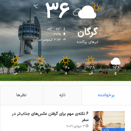
36
℃
گرگان
36º - 27º
33%
3.76 کیلومتر/ساعت
ابرهای پراکنده
34
39
40
38
36
℃
℃
℃
℃
℃
ج
ش
ی
د
س
پرخواننده
تازه
نظرها
6 نکته‌ی مهم برای گرفتن عکس‌های جذاب‌تر در
سفر
3 جولای 2021
71%