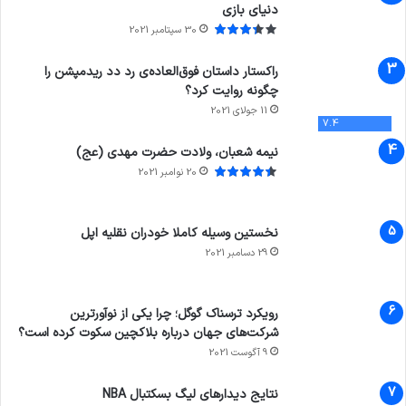
دنیای بازی
30 سپتامبر 2021
راکستار داستان فوق‌العاده‌ی رد دد ریدمپشن را
چگونه روایت کرد؟
11 جولای 2021
7.4
نیمه شعبان، ولادت حضرت مهدی (عج)
20 نوامبر 2021
نخستین وسیله کاملا خودران نقلیه اپل
29 دسامبر 2021
رویکرد ترسناک گوگل؛ چرا یکی از نوآورترین
شرکت‌های جهان درباره بلاکچین سکوت کرده است؟
9 آگوست 2021
نتایج دیدار‌های لیگ بسکتبال NBA