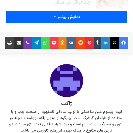
جذاب‌تر در سفر
3 جولای 2021
نمایش بیشتر
خداحافظی زود هنگام بازیکن تیم
ملی فوتسال از دنیای بازی
فیس بوک
X
لینکدین
‫تامبلر
‫پین‌ترست
‫رددیت
‫VKontakte
پاکت
واتس آپ
‫Odnoklassniki
تلگرام
وایبر
اشتراک گذاری از طریق ایمیل
چاپ
30 سپتامبر 2021
کپی لینک
ژاکت
لورم ایپسوم متن ساختگی با تولید سادگی نامفهوم از صنعت چاپ و با
استفاده از طراحان گرافیک است. چاپگرها و متون بلکه روزنامه و مجله در
ستون و سطرآنچنان که لازم است و برای شرایط فعلی تکنولوژی مورد نیاز و
کاربردهای متنوع با هدف بهبود ابزارهای کاربردی می باشد.