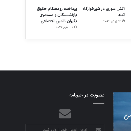
آتش سوزی در شیرخوارگاه
پرداخت زودهنگام حقوق
آمنه
بازنشستگان و مستمری
بگیران تامین اجتماعی
16 ژوئن 2026
م
هدفون های 2023
16 ژوئن 2026
توسط ژاکت
در دسامبر 12, 2022
شبکه
عضویت در خبرنامه
کدام
5G
برنامه‌های
می‌تواند
پیام‌رسان
باعث
اطلاعات
سقوط
کاربران
هواپیما
را
آدرس