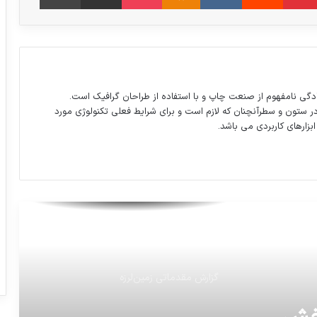
برنامه بازی مهم امشب و پخش تلویزیونی
دگی نامفهوم از صنعت چاپ و با استفاده از طراحان گرافیک است.
روسیه هتل فضایی می سازد.!!
در ستون و سطرآنچنان که لازم است و برای شرایط فعلی تکنولوژی مورد
ابزارهای کاربردی می باشد.
اولین واکنش رئیس‌جمهور آمریکا بعد از اعلام
تصمیم جنجالی درباره قدس
آیت‌الله فیض گیلانی با سیدمحمد خاتمی
دیدار کرد.
گزارش مقدماتی زمین‌لرزه