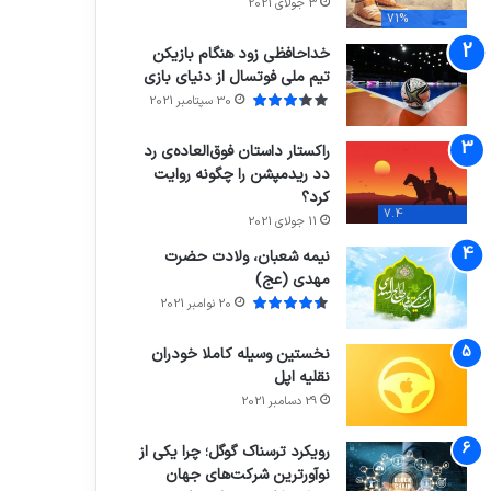
3 جولای 2021
71%
خداحافظی زود هنگام بازیکن
تیم ملی فوتسال از دنیای بازی
30 سپتامبر 2021
راکستار داستان فوق‌العاده‌ی رد
دد ریدمپشن را چگونه روایت
کرد؟
7.4
11 جولای 2021
نیمه شعبان، ولادت حضرت
مهدی (عج)
20 نوامبر 2021
نخستین وسیله کاملا خودران
نقلیه اپل
29 دسامبر 2021
رویکرد ترسناک گوگل؛ چرا یکی از
نوآورترین شرکت‌های جهان