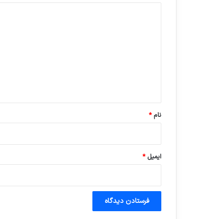
د
ی
د
گ
ا
ه
*
نام
*
ایمیل
*