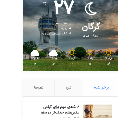
27
℃
گرگان
38º - 27º
70%
0.66 کیلومتر/ساعت
آسمان صاف
34
35
38
40
38
℃
℃
℃
℃
℃
ش
ی
د
س
چ
پرخواننده
تازه
نظرها
6 نکته‌ی مهم برای گرفتن
عکس‌های جذاب‌تر در سفر