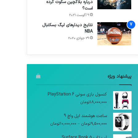
درباره بلاکچین سکوت کرده
است؟
9 آگوست 2021
نتایج دیدار‌های لیگ بسکتبال
NBA
29 جولای 2020
پیشنهاد ویژه
کنسول بازی سونی PlayStation 6
18,000,000
تومان
ساعت هوشمند اپل واچ 9
9,500,000
تومان
–
10,000,000
تومان
لپ تاپ Surface Book 5