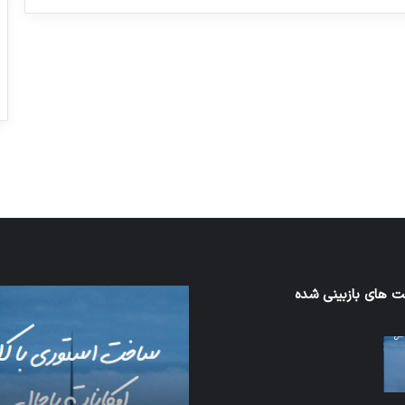
ورزش با ساعت هوشمند
عکاسی با طع
توسط ژاکت
توسط ژاکت
در دسامبر 12, 2022
در دسامبر 12, 2022
 های بازبینی شده
اف‌ای‌تی‌اف
به
احتمال
زیاد
در
مجمع