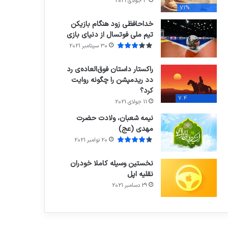
3 جولای 2021
71%
خداحافظی زود هنگام بازیکن
تیم ملی فوتسال از دنیای بازی
30 سپتامبر 2021
راکستار داستان فوق‌العاده‌ی رد
دد ریدمپشن را چگونه روایت
کرد؟
7.4
11 جولای 2021
نیمه شعبان، ولادت حضرت
مهدی (عج)
20 نوامبر 2021
نخستین وسیله کاملا خودران
نقلیه اپل
29 دسامبر 2021