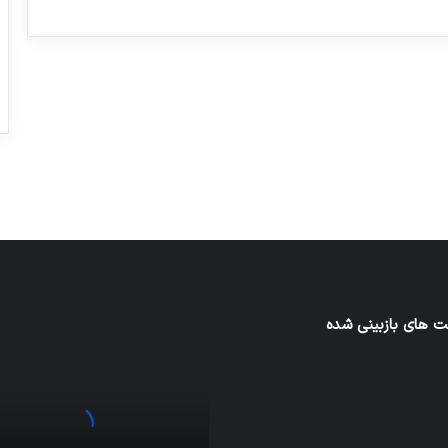
ورزش با ساعت هوشمند
عکاسی با طع
توسط ژاکت
توسط ژاکت
در دسامبر 12, 2022
در دسامبر 12, 2022
 های بازبینی شده
اف‌ای‌تی‌اف
به
احتمال
زیاد
در
مجمع