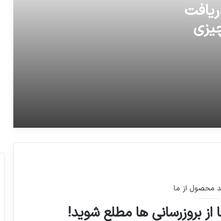
ریافت
بودجه 98
چیزی
مهلت سه روزه بغداد به اربیل برای تحویل
کنترل فرودگاه‌های اقلیم کردستان
١٥٧ نماينده مجلس ايران در نامه اى به
حسن روحانى خواستار حضور زنان در سمت
وزير علاوه بر معاونت هاى رياست جمهورى
شدند. /ايسنا
افزایش ۳۰۰ تومانی قیمت مرغ به دلیل
شرایط جوی هوا
د محصول از ما
 از بروزرسانی ها مطلع شوید!