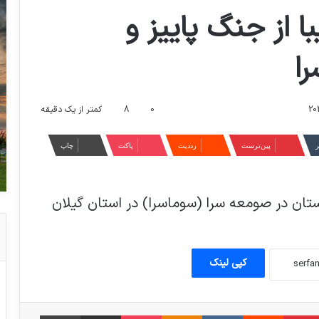
ا از جنگ پاییز و
ا
0
8
کمتر از یک دقیقه
ر
‫پین‌ترست
‫رددیت
پاکت
چاپ
مستان در صومعه سرا (سوماسرا) در استان گیلان
کپی لینک
امبلر
‫پین‌ترست
‫رددیت
‫VKontakte
‫Odnoklassniki
پاکت
اشتراک گذاری از طریق ایمیل
چاپ