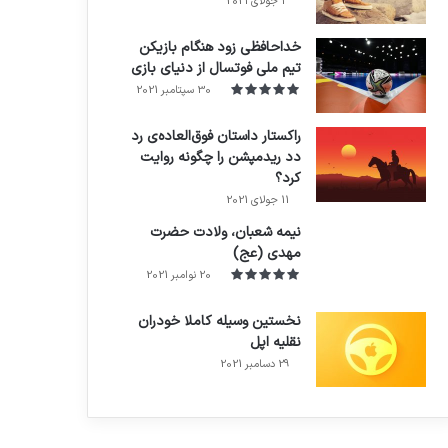
3 جولای 2021
71%
خداحافظی زود هنگام بازیکن
تیم ملی فوتسال از دنیای بازی
30 سپتامبر 2021
راکستار داستان فوق‌العاده‌ی رد
دد ریدمپشن را چگونه روایت
کرد؟
7.4
11 جولای 2021
نیمه شعبان، ولادت حضرت
مهدی (عج)
20 نوامبر 2021
نخستین وسیله کاملا خودران
نقلیه اپل
29 دسامبر 2021