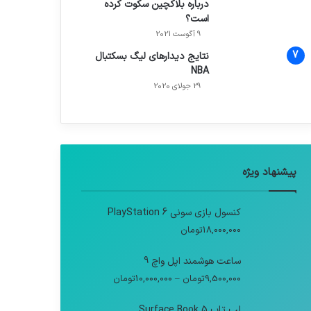
درباره بلاکچین سکوت کرده
است؟
9 آگوست 2021
نتایج دیدار‌های لیگ بسکتبال
NBA
29 جولای 2020
پیشنهاد ویژه
کنسول بازی سونی PlayStation 6
18,000,000
تومان
ساعت هوشمند اپل واچ 9
9,500,000
تومان
–
10,000,000
تومان
لپ تاپ Surface Book 5