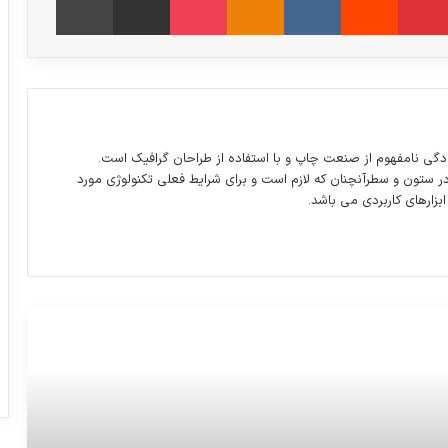
دگی نامفهوم از صنعت چاپ و با استفاده از طراحان گرافیک است.
در ستون و سطرآنچنان که لازم است و برای شرایط فعلی تکنولوژی مورد
ابزارهای کاربردی می باشد.
برانکو: پولی از پرسپولیس دریافت نکرده‌ام/ در
مورد تیم ملی چیزی نمی‌دانم!
ترامپ وکیل سابقش را به دروغگویی متهم
کرد
توصیه توئیتری سخنگوی شورای نگهبان درباره