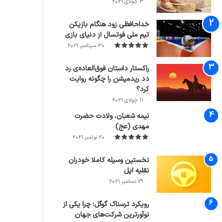
3 جولای 2021
71%
خداحافظی زود هنگام بازیکن
تیم ملی فوتسال از دنیای بازی
30 سپتامبر 2021
راکستار داستان فوق‌العاده‌ی رد
دد ریدمپشن را چگونه روایت
کرد؟
7.4
11 جولای 2021
نیمه شعبان، ولادت حضرت
مهدی (عج)
20 نوامبر 2021
نخستین وسیله کاملا خودران
نقلیه اپل
29 دسامبر 2021
رویکرد ترسناک گوگل؛ چرا یکی از
نوآورترین شرکت‌های جهان