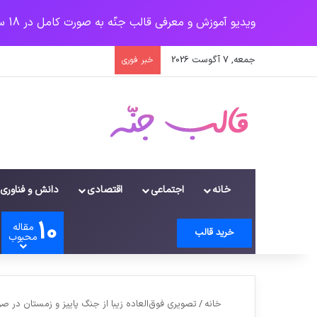
ویدیو آموزش و معرفی قالب جنّه به صورت کامل در 18 سرفصل
جمعه, 7 آگوست 2026
خبر فوری
خانه
اجتماعی
اقتصادی
دانش و فناوری
10
مقاله
ورود
سایدبار
دیدن سبد خرید
تغییر پوسته
جستجو برای
خرید قالب
محبوب
خانه
/
تصویری فوق‌العاده زیبا از جنگ پاییز و زمستان در ص