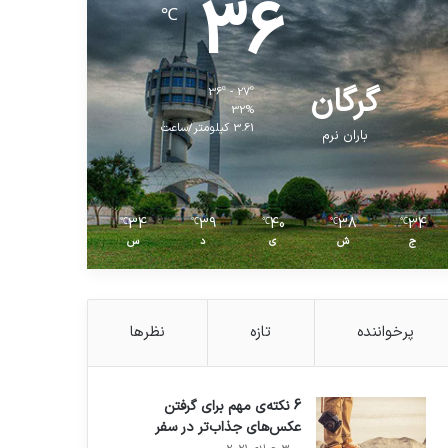
36
℃
گرگان
36º - 27º
32%
3.61 کیلومتر/ساعت
باران نرم
34
39
40
38
34
℃
℃
℃
℃
℃
ج
ش
ی
د
س
پرخواننده
تازه
نظرها
6 نکته‌ی مهم برای گرفتن
عکس‌های جذاب‌تر در سفر