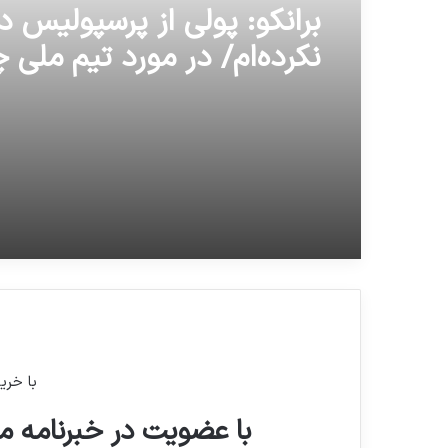
برانکو: پولی از پرسپولیس د
نکرده‌ام/ در مورد تیم ملی 
نمی‌دانم!
با خری
با عضویت در خبرنامه ما