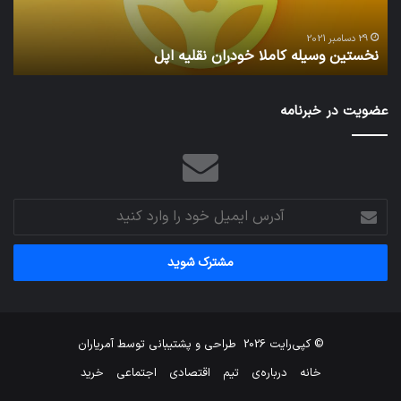
29 دسامبر 2021
نخستین وسیله کاملا خودران نقلیه اپل
ت
عضویت در خبرنامه
آدرس
ایمیل
خود
را
وارد
کنید
© کپی‌رایت 2026
طراحی و پشتیبانی توسط
آمریاران
خانه
درباره‌ی
تیم
اقتصادی
اجتماعی
خرید