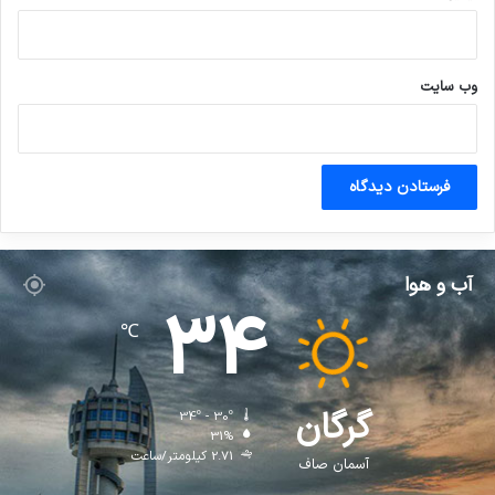
وب‌ سایت
آب و هوا
34
℃
گرگان
34º - 30º
31%
2.71 کیلومتر/ساعت
آسمان صاف