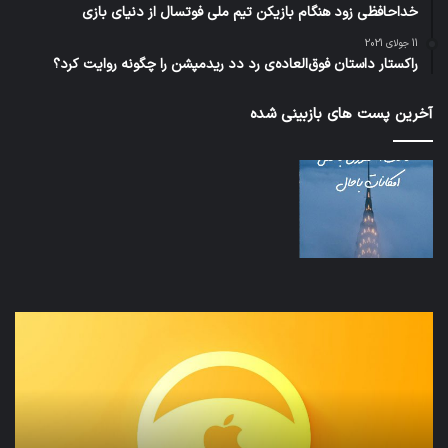
خداحافظی زود هنگام بازیکن تیم ملی فوتسال از دنیای بازی
11 جولای 2021
راکستار داستان فوق‌العاده‌ی رد دد ریدمپشن را چگونه روایت کرد؟
آخرین پست های بازبینی شده
نخستین
تداب
وسیله
زما
کاملا
خوا
خودران
و
نقلیه
بید
اپل