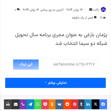
ارسال
ژاکت
16 ژوئن 2026
آخرین به روز رسانی: 16 ژوئن 2026
0
ایمیل
11
کمتر از یک دقیقه
پژمان بازغی به عنوان مجری برنامه سال تحویل
شبکه دو سیما انتخاب شد
کپی لینک
نمایش بیشتر
فیس بوک
X
لینکدین
‫تامبلر
‫پین‌ترست
‫رددیت
‫VKontakte
پاکت
واتس آپ
‫Odnoklassniki
تلگرام
وایبر
اشتراک گذاری از طریق ایمیل
چاپ