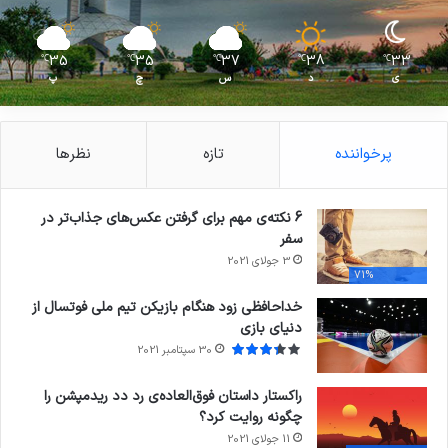
35
35
37
38
33
℃
℃
℃
℃
℃
ی
د
س
چ
پ
پرخواننده
تازه
نظرها
6 نکته‌ی مهم برای گرفتن عکس‌های جذاب‌تر در
سفر
3 جولای 2021
71%
خداحافظی زود هنگام بازیکن تیم ملی فوتسال از
دنیای بازی
30 سپتامبر 2021
راکستار داستان فوق‌العاده‌ی رد دد ریدمپشن را
چگونه روایت کرد؟
11 جولای 2021