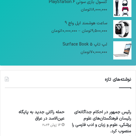
کنسول بازی سونی PlayStation 6
18,000,000
تومان
ساعت هوشمند اپل واچ 9
9,500,000
تومان
–
10,000,000
تومان
لپ تاپ Surface Book 5
70,000,000
تومان
نوشته‌های تازه
رئیس جمهور در احکام جداگانه‌ای
حمله راکتی جدید به پایگاه
رئیسان فرهنگستان‌های علوم
عین‌الاسد در عراق
پزشکی، علوم و زبان و ادب فارسی را
16 ژوئن 2026
منصوب کرد.