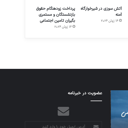
آتش سوزی در شیرخوارگاه
پرداخت زودهنگام حقوق
آمنه
بازنشستگان و مستمری
بگیران تامین اجتماعی
16 ژوئن 2026
م
هدفون های 2023
16 ژوئن 2026
توسط ژاکت
در دسامبر 12, 2022
شبکه
عضویت در خبرنامه
کدام
5G
برنامه‌های
می‌تواند
پیام‌رسان
باعث
اطلاعات
سقوط
کاربران
هواپیما
را
آدرس