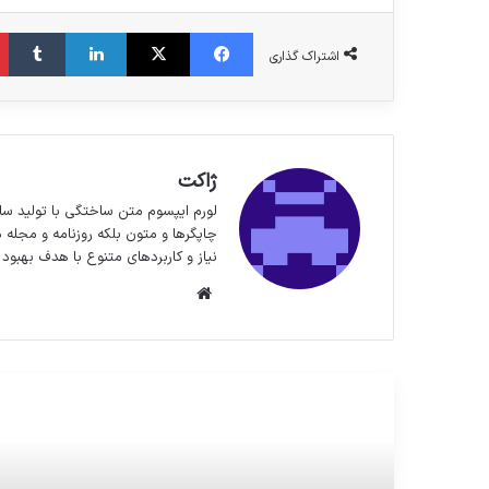
فیس بوک
X
لینکدین
‫تا
اشتراک گذاری
ژاکت
لورم ایپسوم متن ساختگی با تولید سا
چاپگرها و متون بلکه روزنامه و مجله 
نیاز و کاربردهای متنوع با هدف بهبود 
وبسایت
مطالعه بعدی