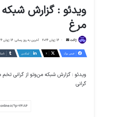
ویدئو : گزارش شبکه م
مرغ
ارسال
ژاکت
16 ژوئن 2026
آخرین به روز رسانی: 16 ژوئن 2026
ایمیل
فیس بوک
X
لینکدین
‫تامبل
ویدئو : گزارش شبکه من‌وتو از گرانی تخم م
گرانی