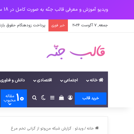
ویدیو آموزش و معرفی قالب جنّه به صورت کامل در 18 سرفصل
جمعه, 7 آگوست 2026
پرداخت زودهنگام حقوق بازن
خبر فوری
خانه
اجتماعی
اقتصادی
دانش و فناوری
10
مقاله
ورود
سایدبار
دیدن سبد خرید
تغییر پوسته
جستجو برای
خرید قالب
محبوب
خانه
/
ویدئو : گزارش شبکه من‌وتو از گرانی تخم مرغ