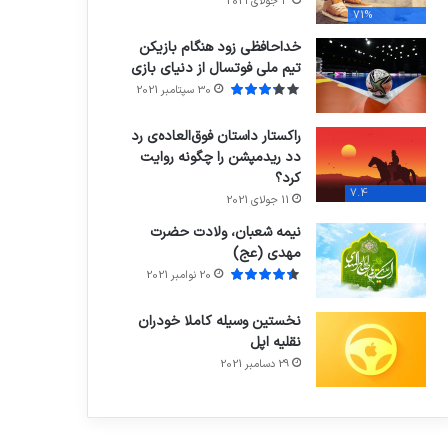
3 جولای 2021
71%
خداحافظی زود هنگام بازیکن
تیم ملی فوتسال از دنیای بازی
30 سپتامبر 2021
راکستار داستان فوق‌العاده‌ی رد
دد ریدمپشن را چگونه روایت
کرد؟
7.4
11 جولای 2021
نیمه شعبان، ولادت حضرت
مهدی (عج)
20 نوامبر 2021
نخستین وسیله کاملا خودران
نقلیه اپل
29 دسامبر 2021