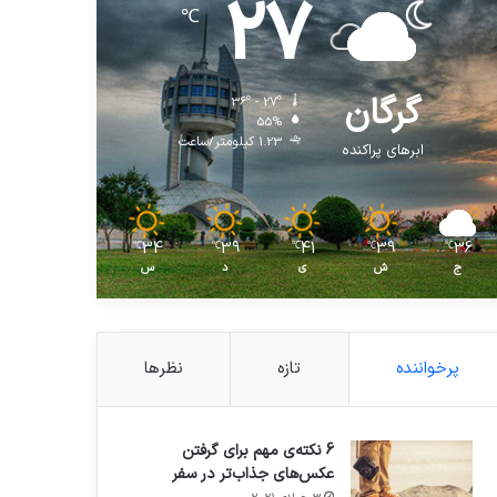
27
℃
گرگان
36º - 27º
55%
1.23 کیلومتر/ساعت
ابرهای پراکنده
34
39
41
39
36
℃
℃
℃
℃
℃
ج
ش
ی
د
س
پرخواننده
تازه
نظرها
6 نکته‌ی مهم برای گرفتن
عکس‌های جذاب‌تر در سفر