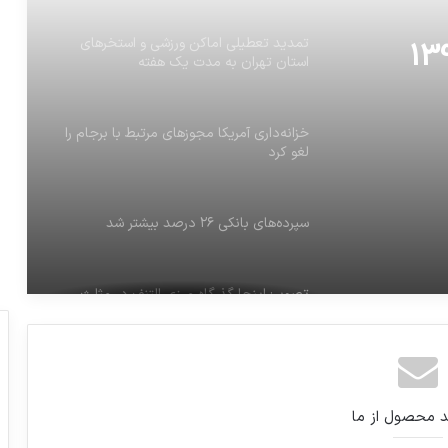
تمدید تعطیلی اماکن ورزشی و استخرهای
استان تهران به مدت یک هفته
خزانه‌داری آمریکا مجوزهای مرتبط با برجام را
لغو کرد
سپرده‌های بانکی ۲۶ درصد بیشتر شد
تصویر: اینجا گذرگاه مرزی التنف در مثلث
سوریه،عراق و اردن
ایران خودرو زمان واریز وجه فروش فوق
العاده را تمدید کرد
د محصول از ما