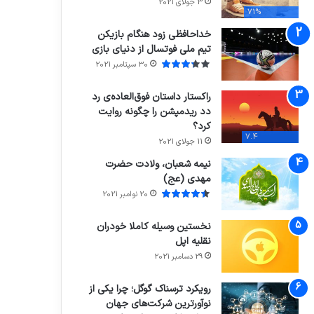
3 جولای 2021
71%
خداحافظی زود هنگام بازیکن
تیم ملی فوتسال از دنیای بازی
30 سپتامبر 2021
راکستار داستان فوق‌العاده‌ی رد
دد ریدمپشن را چگونه روایت
کرد؟
7.4
11 جولای 2021
نیمه شعبان، ولادت حضرت
مهدی (عج)
20 نوامبر 2021
نخستین وسیله کاملا خودران
نقلیه اپل
29 دسامبر 2021
رویکرد ترسناک گوگل؛ چرا یکی از
نوآورترین شرکت‌های جهان