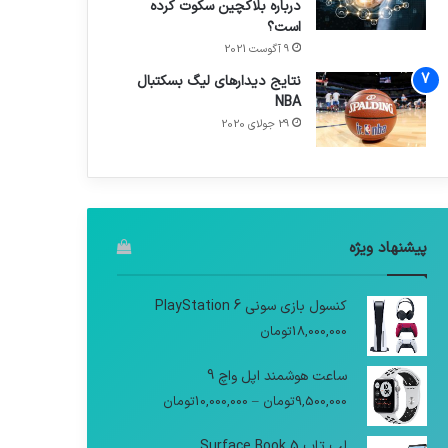
درباره بلاکچین سکوت کرده
است؟
9 آگوست 2021
نتایج دیدار‌های لیگ بسکتبال
NBA
29 جولای 2020
پیشنهاد ویژه
کنسول بازی سونی PlayStation 6
18,000,000
تومان
ساعت هوشمند اپل واچ 9
9,500,000
تومان
–
10,000,000
تومان
لپ تاپ Surface Book 5