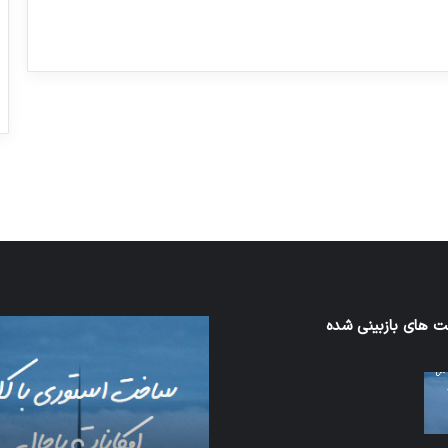
ورزش با ساعت هوشمند
عکاسی با طع
توسط ژاکت
توسط ژاکت
در دسامبر 12, 2022
در دسامبر 12, 2022
 های بازبینی شده
اف‌ای‌تی‌اف
به
احتمال
زیاد
در
مجمع