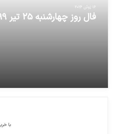
16 ژوئن 2026
فال روز چهارشنبه 25 تیر 1399
با خری