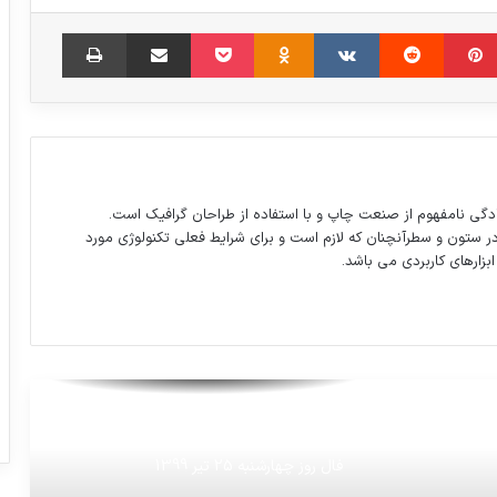
استان تهران به مدت یک هفته
مبلر
‫پین‌ترست
‫رددیت
‫VKontakte
‫Odnoklassniki
پاکت
اشتراک گذاری از طریق ایمیل
چاپ
خزانه‌داری آمریکا مجوزهای مرتبط با برجام را
لغو کرد
سپرده‌های بانکی ۲۶ درصد بیشتر شد
دگی نامفهوم از صنعت چاپ و با استفاده از طراحان گرافیک است.
در ستون و سطرآنچنان که لازم است و برای شرایط فعلی تکنولوژی مورد
ابزارهای کاربردی می باشد.
تصویر: اینجا گذرگاه مرزی التنف در مثلث
سوریه،عراق و اردن
ایران خودرو زمان واریز وجه فروش فوق
العاده را تمدید کرد
فال روز چهارشنبه 25 تیر 1399