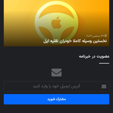
کاملا
خوا
خودران
و
نقلیه
بید
اپل
29 دسامبر 2021
نخستین وسیله کاملا خودران نقلیه اپل
ت
عضویت در خبرنامه
آدرس
ایمیل
خود
را
وارد
کنید