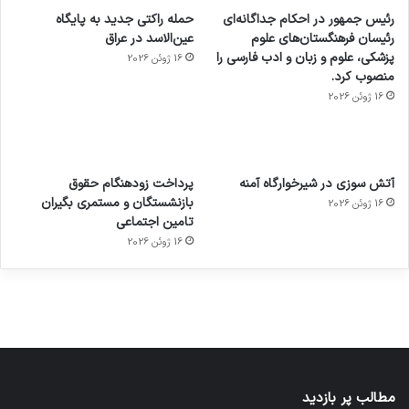
رئیس جمهور در احکام جداگانه‌ای
حمله راکتی جدید به پایگاه
رئیسان فرهنگستان‌های علوم
عین‌الاسد در عراق
پزشکی، علوم و زبان و ادب فارسی را
16 ژوئن 2026
منصوب کرد.
16 ژوئن 2026
آماده
ی سفر
عکاسی
هدفون
ورزش با
برای
مجازی
با طعم
های
آتش سوزی در شیرخوارگاه آمنه
پرداخت زودهنگام حقوق
ساعت
کشف
…
2023
بازنشستگان و مستمری بگیران
16 ژوئن 2026
هوشمند
توسط
توسط
توسط
توسط
تامین اجتماعی
ژاکت
ژاکت
توسط
ژاکت
ژاکت
در
در
ژاکت
16 ژوئن 2026
در
در
دسامبر
دسامبر
در دسامبر
دسامبر
دسامبر
12, 2022
12, 2022
12, 2022
12, 2022
12, 2022
مطالب پر بازدید