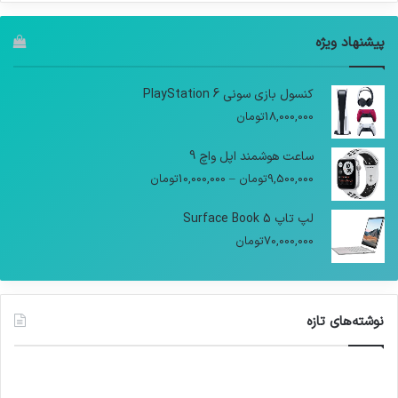
پیشنهاد ویژه
کنسول بازی سونی PlayStation 6
18,000,000
تومان
ساعت هوشمند اپل واچ 9
9,500,000
تومان
–
10,000,000
تومان
لپ تاپ Surface Book 5
70,000,000
تومان
نوشته‌های تازه