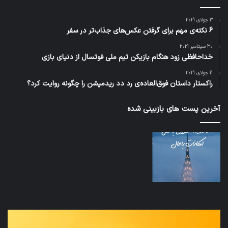
3 جولای 2021
6 نکته‌ی مهم برای گرفتن عکس‌های جذاب‌تر در سفر
30 سپتامبر 2021
خداحافظی زود هنگام بازیکن تیم ملی فوتسال از دنیای بازی
11 جولای 2021
راکستار داستان فوق‌العاده‌ی رد دد ریدمپشن را چگونه روایت کرد؟
آخرین پست های بازبینی شده
نخستین
تداب
وسیله
زما