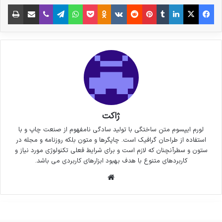
فیس بوک
X
لینکدین
‫تامبلر
‫پین‌ترست
‫رددیت
‫VKontakte
پاکت
واتس آپ
‫Odnoklassniki
تلگرام
وایبر
اشتراک گذاری از طریق ایمیل
چاپ
ژاکت
لورم ایپسوم متن ساختگی با تولید سادگی نامفهوم از صنعت چاپ و با
استفاده از طراحان گرافیک است. چاپگرها و متون بلکه روزنامه و مجله در
ستون و سطرآنچنان که لازم است و برای شرایط فعلی تکنولوژی مورد نیاز و
کاربردهای متنوع با هدف بهبود ابزارهای کاربردی می باشد.
وبسایت