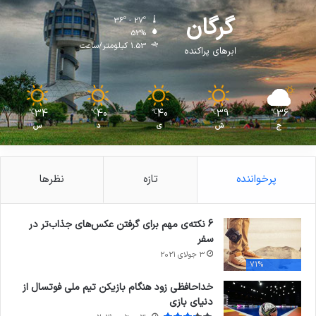
گرگان
36º - 27º
52%
1.53 کیلومتر/ساعت
ابرهای پراکنده
34
40
40
39
36
℃
℃
℃
℃
℃
ج
ش
ی
د
س
پرخواننده
تازه
نظرها
6 نکته‌ی مهم برای گرفتن عکس‌های جذاب‌تر در
سفر
3 جولای 2021
71%
خداحافظی زود هنگام بازیکن تیم ملی فوتسال از
دنیای بازی