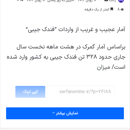
ژاکت
16 ژوئن 2026
آخرین به روز رسانی: 16 ژوئن 2026
0
ایمیل
8
کمتر از یک دقیقه
آمار عجيب و غريب از واردات “فندک جيبي”
براساس آمار گمرک در هشت ماهه نخست سال
جاری حدود ۳۲۸ تن فندک جیبی به کشور وارد شده
است/ میزان
کپی لینک
نمایش بیشتر