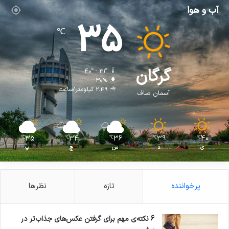
آب و هوا
35
℃
گرگان
40º - 31º
30%
2.49 کیلومتر/ساعت
آسمان صاف
35
34
36
39
40
℃
℃
℃
℃
℃
ی
د
س
چ
پ
پرخواننده
تازه
نظرها
6 نکته‌ی مهم برای گرفتن عکس‌های جذاب‌تر در