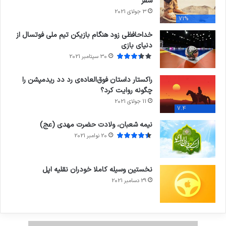
سفر
3 جولای 2021
71%
خداحافظی زود هنگام بازیکن تیم ملی فوتسال از
دنیای بازی
30 سپتامبر 2021
راکستار داستان فوق‌العاده‌ی رد دد ریدمپشن را
چگونه روایت کرد؟
11 جولای 2021
7.4
نیمه شعبان، ولادت حضرت مهدی (عج)
20 نوامبر 2021
نخستین وسیله کاملا خودران نقلیه اپل
29 دسامبر 2021