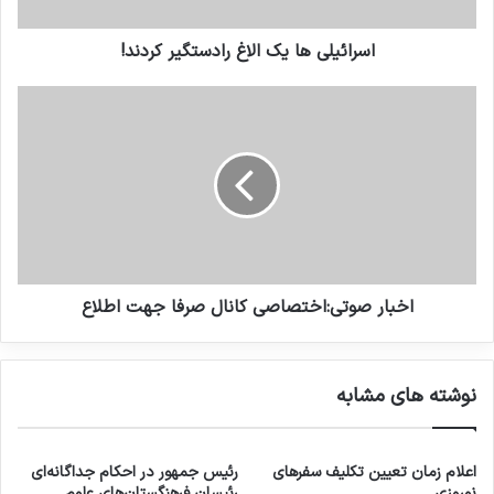
امکانات چه کرده‌ام. به‌جای اینکه پاسخگویی کنم،
اسرائیلی ها یک الاغ رادستگیر کردند!
نقش مدعی را علیه این و آن بازی کنم؛ مردم این را
قبول نمی‌کنند. حالا ممکن است کسی فکر کند در
مردم تأثیر می‌گذارد [اما] مردم هم آگاهند و این را
نمی‌پذیرند.۹۶/۱۰/۰۶
کپی لینک
اخبار صوتي:اختصاصي کانال صرفا جهت اطلاع
نوشته های مشابه
اعلام زمان تعیین تکلیف سفرهای
رئیس جمهور در احکام جداگانه‌ای
نوروزی
رئیسان فرهنگستان‌های علوم