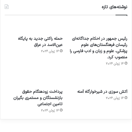
نوشته‌های تازه
رئیس جمهور در احکام جداگانه‌ای
حمله راکتی جدید به پایگاه
رئیسان فرهنگستان‌های علوم
عین‌الاسد در عراق
پزشکی، علوم و زبان و ادب فارسی را
16 ژوئن 2026
منصوب کرد.
16 ژوئن 2026
آماده
ی سفر
عکاسی
هدفون
ورزش با
برای
مجازی
با طعم
های
آتش سوزی در شیرخوارگاه آمنه
پرداخت زودهنگام حقوق
ساعت
کشف
…
2023
بازنشستگان و مستمری بگیران
16 ژوئن 2026
هوشمند
توسط
توسط
توسط
توسط
تامین اجتماعی
ژاکت
ژاکت
توسط
ژاکت
ژاکت
در
در
ژاکت
16 ژوئن 2026
در
در
دسامبر
دسامبر
در دسامبر
دسامبر
دسامبر
12, 2022
12, 2022
12, 2022
12, 2022
12, 2022