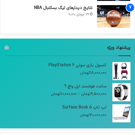
نتایج دیدار‌های لیگ بسکتبال NBA
29 جولای 2020
پیشنهاد ویژه
کنسول بازی سونی PlayStation 6
18,000,000
تومان
ساعت هوشمند اپل واچ 9
9,500,000
تومان
–
10,000,000
تومان
لپ تاپ Surface Book 5
70,000,000
تومان