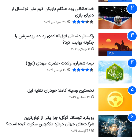
خداحافظی زود هنگام بازیکن تیم ملی فوتسال از
دنیای بازی
30 سپتامبر 2021
راکستار داستان فوق‌العاده‌ی رد دد ریدمپشن را
چگونه روایت کرد؟
11 جولای 2021
7.4
نیمه شعبان، ولادت حضرت مهدی (عج)
20 نوامبر 2021
نخستین وسیله کاملا خودران نقلیه اپل
29 دسامبر 2021
رویکرد ترسناک گوگل؛ چرا یکی از نوآورترین
شرکت‌های جهان درباره بلاکچین سکوت کرده است؟
9 آگوست 2021