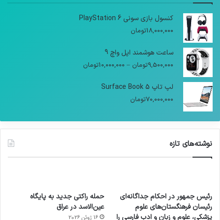
کنسول بازی سونی PlayStation 6
18,000,000
تومان
ساعت هوشمند اپل واچ 9
9,500,000
تومان
–
10,000,000
تومان
لپ تاپ Surface Book 5
70,000,000
تومان
نوشته‌های تازه
رئیس جمهور در احکام جداگانه‌ای
حمله راکتی جدید به پایگاه
رئیسان فرهنگستان‌های علوم
عین‌الاسد در عراق
پزشکی، علوم و زبان و ادب فارسی را
16 ژوئن 2026