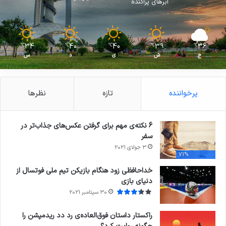
ابرهای پراکنده
34
40
40
39
36
℃
℃
℃
℃
℃
ج
ش
ی
د
س
پرخواننده
تازه
نظرها
6 نکته‌ی مهم برای گرفتن عکس‌های جذاب‌تر در
سفر
3 جولای 2021
71%
خداحافظی زود هنگام بازیکن تیم ملی فوتسال از
دنیای بازی
30 سپتامبر 2021
راکستار داستان فوق‌العاده‌ی رد دد ریدمپشن را