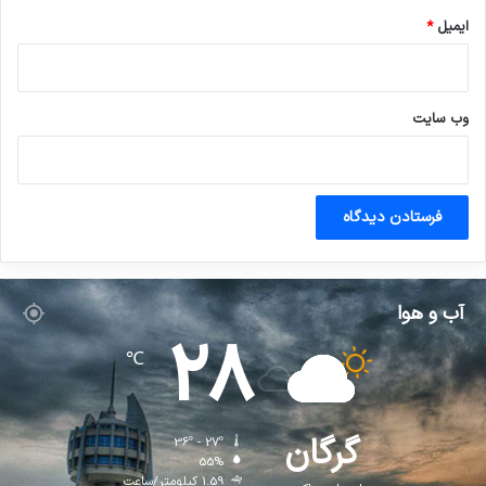
ایمیل
*
وب‌ سایت
آب و هوا
28
℃
گرگان
36º - 27º
55%
1.59 کیلومتر/ساعت