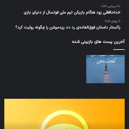
30 سپتامبر 2021
خداحافظی زود هنگام بازیکن تیم ملی فوتسال از دنیای بازی
11 جولای 2021
راکستار داستان فوق‌العاده‌ی رد دد ریدمپشن را چگونه روایت کرد؟
آخرین پست های بازبینی شده
نخستین
تداب
وسیله
زما
کاملا
خوا
خودران
و
نقلیه
بید