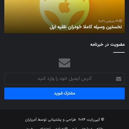
اپل
29 دسامبر 2021
نخستین وسیله کاملا خودران نقلیه اپل
ت
عضویت در خبرنامه
آدرس
ایمیل
خود
را
وارد
کنید
© کپی‌رایت 2026
طراحی و پشتیبانی توسط
آمریاران