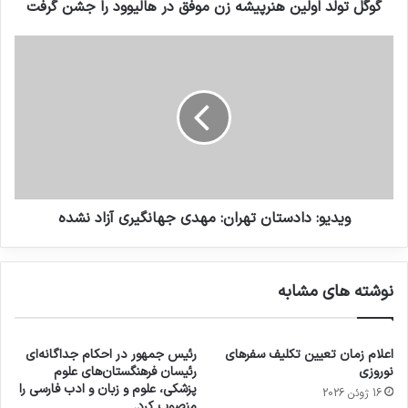
گوگل تولد اولین هنرپیشه زن موفق در هالیوود را جشن گرفت
ماساچوست اعلام کرد که بخشی از خورشید را
بررسی خواهد کرد تا اثرات آن بر هوای فضای نزدیک
به زمین، که خورشید مستقیما آن را تحت تاثیر قرار
می‌دهد، شناسایی کند.
این موسسه علاوه بر بیش از 2000 سیستم
سنسورهای ناوبری ماهواره‌ای جهانی که در سراسر
ویدیو: دادستان تهران: مهدی جهانگیری آزاد نشده
ایالات متحده آمریکا پراکنده شده، تاسیسات زمینی
از جمله رصدخانه “Haystack”، “Millstone Hill” و
نوشته های مشابه
“Arecibo” را به خدمت گرفت. همچنین از
ماهواره‌های تحت ماموریت TIMED ناسا استفاده
اعلام زمان تعیین تکلیف سفرهای
رئیس جمهور در احکام جداگانه‌ای
کرد.
نوروزی
رئیسان فرهنگستان‌های علوم
پزشکی، علوم و زبان و ادب فارسی را
16 ژوئن 2026
منصوب کرد.