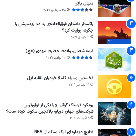
دنیای بازی
30 سپتامبر 2021
راکستار داستان فوق‌العاده‌ی رد دد ریدمپشن را
چگونه روایت کرد؟
11 جولای 2021
7.4
نیمه شعبان، ولادت حضرت مهدی (عج)
20 نوامبر 2021
نخستین وسیله کاملا خودران نقلیه اپل
29 دسامبر 2021
رویکرد ترسناک گوگل؛ چرا یکی از نوآورترین
شرکت‌های جهان درباره بلاکچین سکوت کرده است؟
9 آگوست 2021
نتایج دیدار‌های لیگ بسکتبال NBA