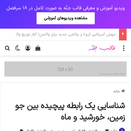
ویدیو آموزش و معرفی قالب جنّه به صورت کامل در 18 سرفصل
مشاهده ویدیوهای آموزشی
یک‌چهارم مرگ‌های روزانه کرونا در خوزستان / نگرانی از گسترش ویروس انگلیسی در تهران
منو
ورود
دیدن سبد خرید
تغییر پو
جس
خانه
شناسایی یک رابطه پیچیده بین جو
زمین، خورشید و ماه
ارسال