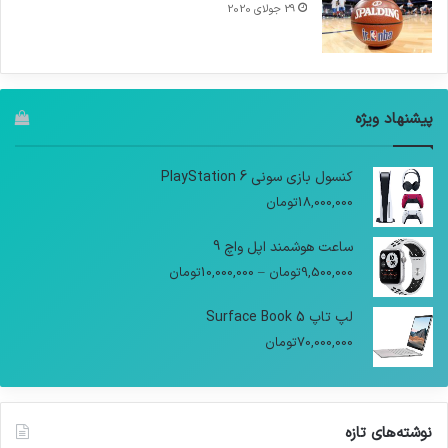
29 جولای 2020
پیشنهاد ویژه
کنسول بازی سونی PlayStation 6
18,000,000
تومان
ساعت هوشمند اپل واچ 9
9,500,000
تومان
–
10,000,000
تومان
لپ تاپ Surface Book 5
70,000,000
تومان
نوشته‌های تازه