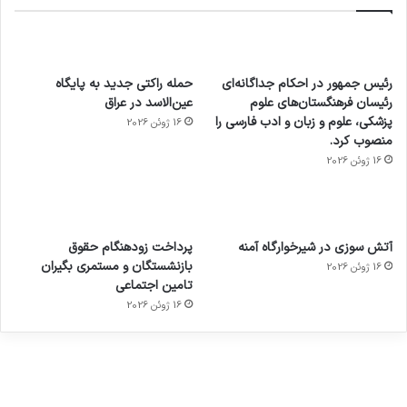
رئیس جمهور در احکام جداگانه‌ای
حمله راکتی جدید به پایگاه
رئیسان فرهنگستان‌های علوم
عین‌الاسد در عراق
پزشکی، علوم و زبان و ادب فارسی را
16 ژوئن 2026
منصوب کرد.
16 ژوئن 2026
آماده
ی سفر
عکاسی
هدفون
ورزش با
برای
مجازی
با طعم
های
آتش سوزی در شیرخوارگاه آمنه
پرداخت زودهنگام حقوق
ساعت
کشف
…
2023
بازنشستگان و مستمری بگیران
16 ژوئن 2026
هوشمند
توسط
توسط
توسط
توسط
تامین اجتماعی
ژاکت
ژاکت
توسط
ژاکت
ژاکت
در
در
ژاکت
16 ژوئن 2026
در
در
دسامبر
دسامبر
در دسامبر
دسامبر
دسامبر
12, 2022
12, 2022
12, 2022
12, 2022
12, 2022