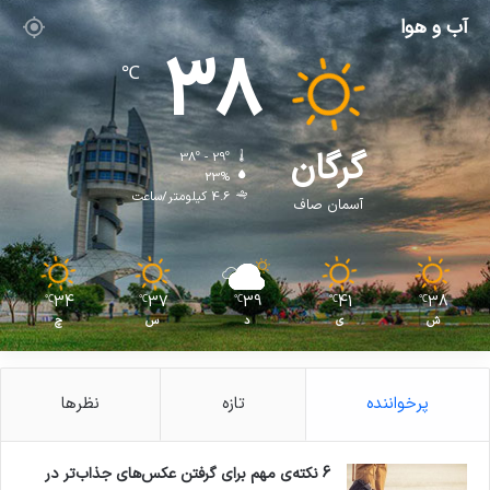
آب و هوا
38
℃
گرگان
38º - 29º
23%
4.6 کیلومتر/ساعت
آسمان صاف
34
37
39
41
38
℃
℃
℃
℃
℃
ش
ی
د
س
چ
پرخواننده
تازه
نظرها
6 نکته‌ی مهم برای گرفتن عکس‌های جذاب‌تر در