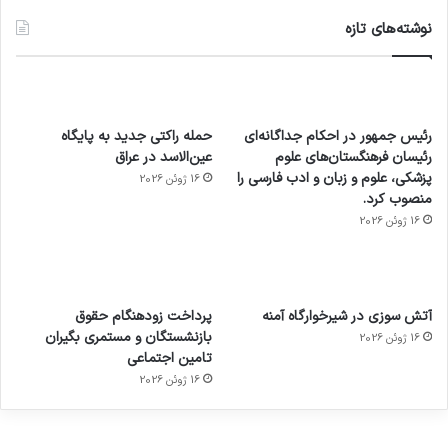
نوشته‌های تازه
رئیس جمهور در احکام جداگانه‌ای
حمله راکتی جدید به پایگاه
رئیسان فرهنگستان‌های علوم
عین‌الاسد در عراق
پزشکی، علوم و زبان و ادب فارسی را
16 ژوئن 2026
منصوب کرد.
16 ژوئن 2026
آماده
ی سفر
عکاسی
هدفون
ورزش با
برای
مجازی
با طعم
های
آتش سوزی در شیرخوارگاه آمنه
پرداخت زودهنگام حقوق
ساعت
کشف
…
2023
بازنشستگان و مستمری بگیران
16 ژوئن 2026
هوشمند
توسط
توسط
توسط
توسط
تامین اجتماعی
ژاکت
ژاکت
توسط
ژاکت
ژاکت
در
در
ژاکت
16 ژوئن 2026
در
در
دسامبر
دسامبر
در دسامبر
دسامبر
دسامبر
12, 2022
12, 2022
12, 2022
12, 2022
12, 2022