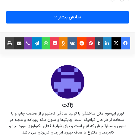
نمایش بیشتر
کپی لینک
فیس بوک
X
لینکدین
‫تامبلر
‫پین‌ترست
‫رددیت
‫VKontakte
پاکت
واتس آپ
‫Odnoklassniki
تلگرام
وایبر
اشتراک گذاری از طریق ایمیل
چاپ
ژاکت
لورم ایپسوم متن ساختگی با تولید سادگی نامفهوم از صنعت چاپ و با
استفاده از طراحان گرافیک است. چاپگرها و متون بلکه روزنامه و مجله در
ستون و سطرآنچنان که لازم است و برای شرایط فعلی تکنولوژی مورد نیاز و
کاربردهای متنوع با هدف بهبود ابزارهای کاربردی می باشد.