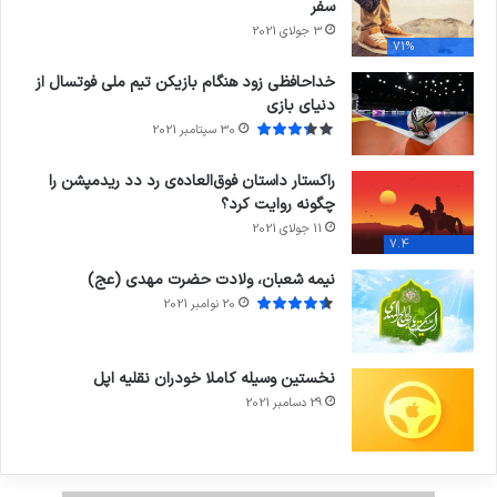
سفر
3 جولای 2021
71%
خداحافظی زود هنگام بازیکن تیم ملی فوتسال از
دنیای بازی
30 سپتامبر 2021
راکستار داستان فوق‌العاده‌ی رد دد ریدمپشن را
چگونه روایت کرد؟
11 جولای 2021
7.4
نیمه شعبان، ولادت حضرت مهدی (عج)
20 نوامبر 2021
نخستین وسیله کاملا خودران نقلیه اپل
29 دسامبر 2021