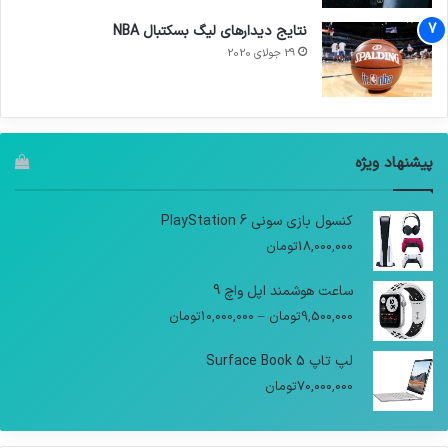
نتایج دیدار‌های لیگ بسکتبال NBA
29 جولای 2020
پیشنهاد ویژه
کنسول بازی سونی PlayStation 6
18,000,000
تومان
ساعت هوشمند اپل واچ 9
9,500,000
تومان
–
10,000,000
تومان
لپ تاپ Surface Book 5
70,000,000
تومان