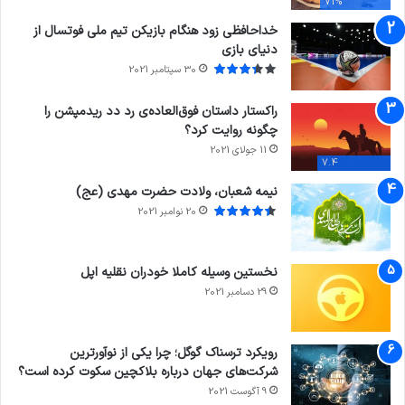
71%
خداحافظی زود هنگام بازیکن تیم ملی فوتسال از
دنیای بازی
30 سپتامبر 2021
راکستار داستان فوق‌العاده‌ی رد دد ریدمپشن را
چگونه روایت کرد؟
11 جولای 2021
7.4
نیمه شعبان، ولادت حضرت مهدی (عج)
20 نوامبر 2021
نخستین وسیله کاملا خودران نقلیه اپل
29 دسامبر 2021
رویکرد ترسناک گوگل؛ چرا یکی از نوآورترین
شرکت‌های جهان درباره بلاکچین سکوت کرده است؟
9 آگوست 2021