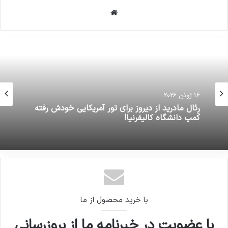
وبسایت
16 ژوئن 2026
آقای نماینده شهامت این است که از سرباز سیلی
16 ژوئن 2026
خورده عذرخواهی کنی،نه اینکه بر سر منتقدان فریاد
بکشی
رِئال مادرید از دیروز برای تور آمریکایی خودش رفته
کمپ دانشگاه کالیفرنیا!
با خرید محصول از ما
با عضویت در خبرنامه ما از بروزرسانی