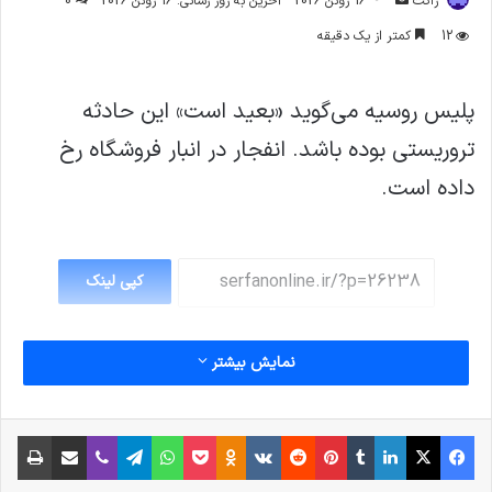
ژاکت
16 ژوئن 2026
آخرین به روز رسانی: 16 ژوئن 2026
0
ایمیل
12
کمتر از یک دقیقه
پلیس روسیه می‌گوید «بعید است» این حادثه
تروریستی بوده باشد. انفجار در انبار فروشگاه رخ
داده است.
کپی لینک
نمایش بیشتر
فیس بوک
X
لینکدین
‫تامبلر
‫پین‌ترست
‫رددیت
‫VKontakte
پاکت
واتس آپ
‫Odnoklassniki
تلگرام
وایبر
اشتراک گذاری از طریق ایمیل
چاپ