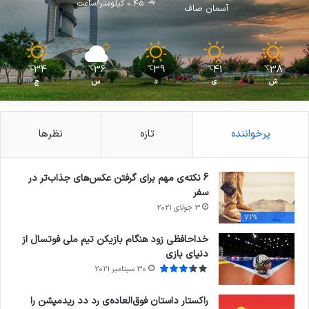
0.45 کیلومتر/ساعت
آسمان صاف
34
36
39
41
38
℃
℃
℃
℃
℃
ش
ی
د
س
چ
پرخواننده
تازه
نظرها
6 نکته‌ی مهم برای گرفتن عکس‌های جذاب‌تر در
سفر
3 جولای 2021
71%
خداحافظی زود هنگام بازیکن تیم ملی فوتسال از
دنیای بازی
30 سپتامبر 2021
راکستار داستان فوق‌العاده‌ی رد دد ریدمپشن را