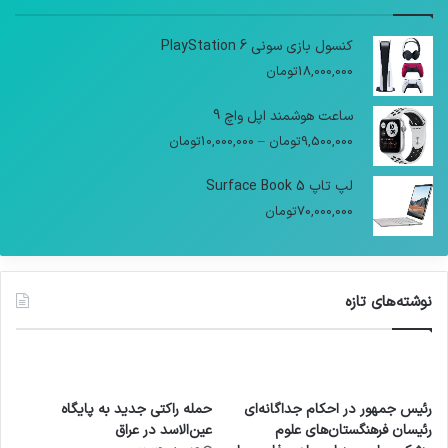
کنسول بازی سونی PlayStation 6
18,000,000
تومان
ساعت هوشمند اپل واچ 9
9,500,000
تومان
–
10,000,000
تومان
لپ تاپ Surface Book 5
70,000,000
تومان
نوشته‌های تازه
رئیس جمهور در احکام جداگانه‌ای
حمله راکتی جدید به پایگاه
رئیسان فرهنگستان‌های علوم
عین‌الاسد در عراق