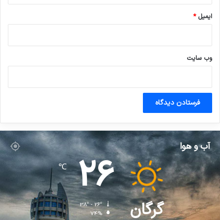
ایمیل
*
وب‌ سایت
آب و هوا
26
℃
گرگان
38º - 26º
74%