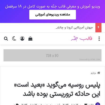
ویدیو آموزش و معرفی قالب جنّه به صورت کامل در 18 سرفصل
مشاهده ویدیوهای آموزشی
جهش آمریکایی کرونا و چالشی جدید برای واکسن/ آغاز توزیع واکسن از سوی اتحادیه کوواکس
منو
ورود
دیدن سبد خرید
تغییر پو
جس
خانه
پلیس روسیه می‌گوید «بعید است»
این حادثه تروریستی بوده باشد
ارسال