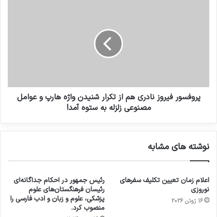
ملی فوتسال از دنیای بازی
30 سپتامبر 2021
متولدین مرداد ماه
شما امروز نمی‌دانید که چگونه احساسات خود را ابراز
کنید، در نتیجه این اتفاق باعث ناامیدی‌تان می‌شود.
پروفسور فیروز نادری هم از تکرار شنیدن واژه هارپ و عوامل
این سخن به معنی این نیست که شما نمی‌توانید
مصنوعی زلزله به ستوه آمد!
کلمات مناسب پیدا کنید؛ مشخص است که شما
می‌توانید این کار را بکنید. بلکه به معنی این است
نوشته های مشابه
که پیدا کردن مکان و زمان مناسب برای صحبت
کردن در مورد مسائل حساسی مثل آرزوهایتان کار
اعلام زمان تعیین تکلیف سفرهای
رئیس جمهور در احکام جداگانه‌ای
نوروزی
رئیسان فرهنگستان‌های علوم
سختی است. به جای اینکه فکر صحبت کردن را از
پزشکی، علوم و زبان و ادب فارسی را
16 ژوئن 2026
سرتان بریرون کنید
منصوب کرد.