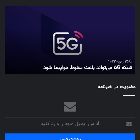
شبکه
کدا
5G
برنا
می‌تواند
پیا
باعث
اطل
سقوط
کارب
هواپیما
را
شود
واقع
امن
ک
نگه
25 ژانویه 2022
شبکه 5G می‌تواند باعث سقوط هواپیما شود
م
می‌
عضویت در خبرنامه
آدرس
ایمیل
خود