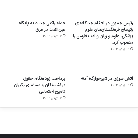
رئیس جمهور در احکام جداگانه‌ای
حمله راکتی جدید به پایگاه
رئیسان فرهنگستان‌های علوم
عین‌الاسد در عراق
پزشکی، علوم و زبان و ادب فارسی را
16 ژوئن 2026
منصوب کرد.
16 ژوئن 2026
آماده
ی سفر
عکاسی
هدفون
ورزش با
برای
مجازی
با طعم
های
آتش سوزی در شیرخوارگاه آمنه
پرداخت زودهنگام حقوق
ساعت
کشف
…
2023
بازنشستگان و مستمری بگیران
16 ژوئن 2026
هوشمند
توسط
توسط
توسط
توسط
تامین اجتماعی
ژاکت
ژاکت
توسط
ژاکت
ژاکت
در
در
ژاکت
16 ژوئن 2026
در
در
دسامبر
دسامبر
در دسامبر
دسامبر
دسامبر
12, 2022
12, 2022
12, 2022
12, 2022
12, 2022